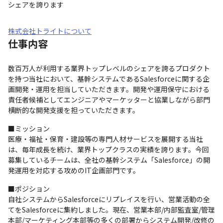
シェアを誇ります
株式会社トライトについて
仕事内容
数百万人が利用する業界トップレベルのシェアを誇るプロダクト
を持つ当社において、基幹システムであるSalesforceに関する企
画開発・運用を担当していただきます。開発や運用保守における
責任者候補としてエンジニアやマーケッターと協業しながら部門
横断的な開発支援を担っていただきます。
■ミッション

医療・福祉・保育・建設等の専門人材サービスを展開する当社
は、毎年成長を続け、業界トップクラスの実績を誇ります。今回
募集しているチームは、全社の基幹システム「Salesforce」の開
発運用を対応する攻めのIT企画部門です。
■ポジション

自社システムからSalesforceにリプレイスを行い、営業活動の全
てをSalesforceに集約しました。現在、営業本部/内部監査室/管理
本部/マーケティング本部等の多くの部署からシステム開発/改修の