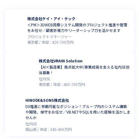
株式会社ケイ・アイ・テック
＜PM＞3DWEB見積システム開発のプロジェクト推進や管理
をお任せ／顧客折衝力やリーダーシップ力を活かせます
プロジェクトマネージャー
東京都
年収 :
420
-
700
万円
株式会社VRAIN Solution
【AI×製造業】拠点拡大中/事業成長を支える社内SE担
当募集！
社内SE
東京都
年収 :
400
-
700
万円
HINODE&SONS株式会社
DX推進に参画可能なポジション！グループ内のシステム構築
や開発、保守をお任せ／VB.NETやSQLを用いた経験を活かしま
せんか
社内SE
岡山県
年収 :
340
-
400
万円