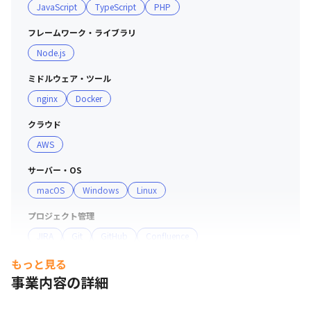
JavaScript
TypeScript
PHP
フレームワーク・ライブラリ
Node.js
ミドルウェア・ツール
nginx
Docker
クラウド
AWS
サーバー・OS
macOS
Windows
Linux
プロジェクト管理
JIRA
Git
GitHub
Confluence
もっと見る
コミュニケーションツール
事業内容の詳細
Slack
Teams
その他