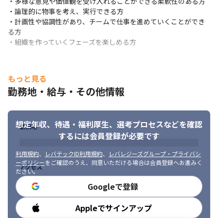
・多様な意見や価値観を受け入れることができる柔軟性のある方

・MAツール

・論理的に物事を考え、実行できる方

・BIツール

・計画性や協調性があり、チームで仕事を進めていくことができ
・各種Webサイト

る方

・レコメンドエンジン

・組織を作っていくフェーズを楽しめる方
・売上請求管理システム

・各種CRMツール
もっと見る
■ この仕事の面白み、魅力

・業務設計や戦略方針立脚から携わることが可能で、組織の枠組
勤務地・給与・その他情報
みを超えた仕事にかかわることができ、幅広い経験を積むことが
できます。

・Salesforceは顧客情報を集約したデータウェアハウスとなるの
想定年収、待遇・福利厚生、
選考プロセスなどを確認
勤務地
で、当該データを利活用しマーケティング活動全般にも関わるこ
するには会員登録が必要です
とができます。

・介護/医療/看護/保育の人材事業においてトップレベルのシェア
利用規約
、
レバテックID利用規約
、
レバレジーズグループ・プライバシ
を誇っているので、自らが携わったものが世の中に貢献できてい
ーポリシー
をご確認のうえ、同意いただける場合は会員登録へお進みく
アクセス
る実感を得られます

ださい。
・サービス品質の向上に貢献できるので、事業の成長を感じやす
Googleで登録
いです

・事業の第二創業フェーズのため業務は多岐にわたり、将来のキ
Appleでサインアップ
勤務時間
ャリアプランに応じて希望する業務ができます