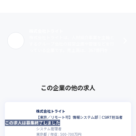
トライトグループでは、医療福祉業界の各施設が抱えるさまざま
な社会課題を解決するために、以下3つのソリューションを提供し
ています。本事業では、国が掲げているリスキリング（学び直
し）施策への支援や、医療福祉業界のIT活用の推進にも貢献して
いきます。

株式会社トライト
・ICT導入提案

株式会社トライトは、人材紹介事業を主軸と
医療福祉施設の経営・労働力に関する課題をヒアリングし、その
するグループ会社の経営企画や管理などを行
課題解決に沿ったテクノロジーの提案を行います。

っている企業です。売上高は、367億円を突
・ヘルスケアIT派遣

破しました（2021年度）人材紹介事業では、
ヘルスケア業界で現場経験がある看護師・介護士等の従事者に対
介護職向けの人材紹介サイト『介護ワ･･･
して、IT教育の機会を提供し、ヘルスケア業界のITサービスを提
供している企業に派遣することで、より現場感のあるシステム開
発の実現を支援します。

この企業の他の求人
・IT派遣

IT活用に必要なエンジニアなどのIT人材を派遣し、生産性の向上
や効率化の実現をサポートします。

▼業務提携によるデイサービス向けリハビリ支援ソフトを全国展
株式会社トライト
開

【東京／リモート可】情報システム部｜CSIRT担当者
参考URL：https://tryt-group.co.jp/archives/2976/
この求人は募集終了しました
こ
（責任者候補）
システム管理者
～今後の新たな取り組み～

東京都
年収 :
500
-
700
万円