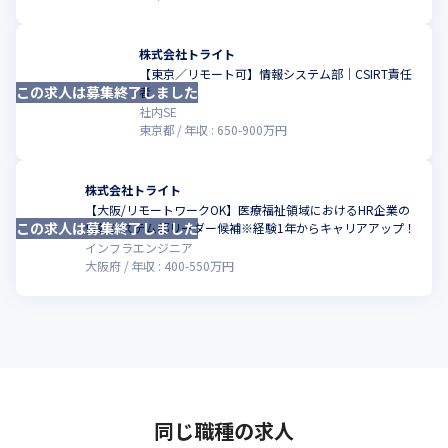
◇DX推進を通じた医療福祉現場支援

AIの活用やDXの推進を通じた医療福祉現場におけるオペレーショ
ンの改善支援に取り組んでいます。例えば、介護現場でのロボッ
株式会社トライト
ト導入に向けた、現場の課題分析や教育プログラムの提供など、
【東京／リモート可】情報システム部｜CSIRT責任
実際のオペレーション上での改善を通じて、従事者の方々の働き
この求人は募集終了しました
こ
者
やすい環境づくりに注力しています。

社内SE
今後これらの取り組みを事業化することによって、医療福祉従事
東京都
年収 :
650
-
900
万円
者の方々の負担軽減や業務の効率化を実現に貢献していきます。

▼介護ロボット導入支援の有効性検証を開始

参考URL：https://tryt-group.co.jp/archives/2908/
株式会社トライト
【大阪/リモートワークOK】医療福祉領域におけるHR企業の
この求人は募集終了しました
こ
情報システム部リーダー候補※経験1年からキャリアアップ！
インフラエンジニア
大阪府
年収 :
400
-
550
万円
同じ職種の求人