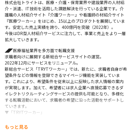
株式会社トライトは、医療・介護・保育業界や建設業界の人材紹
Salesforce
介・派遣、IT技術を活用した課題解決を行っている企業です。介
護職の人材紹介サイト『介護ワーカー』や看護師の材紹介サイト
支給PC
『医療ワーカー』をはじめ、15以上のプロダクトを展開していま
現場で選択可能（Windows/Mac）
す。安定した売上実績を誇り、400億円を突破（2022年）。

今後はDR型人材紹介サービスに注力して、事業と売上をより一層
拡大していきます。
◢◤医療福祉業界を多方面で転職支援

求職者向けに展開する新総合サービスサイトの運営。

2022年12月にサービスをリニューアル。

新総合サービス「TRYTワーカー」では、新たに、求職者自身が希
望条件などの情報を登録できるマイページ機能を実装していま
す。これにより、希望条件を従来以上に反映した求人情報の案内
が実現します。加えて、希望者には求人企業へ直接応募できるダ
イレクトリクルーティングサービスの提供も可能となり、多様化
する転職活動において、求職者の希望に沿った活動をサポートし
ていきます。

▼「TRYTワーカー」

参考URL：https://tryt-worker.jp/
もっと見る
◢◤医療福祉業界を多方面で転職支援
