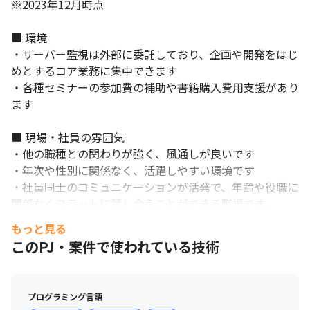
※2023年12月時点

■ 環境

・サーバー監視は外部に委託しており、企画や開発をはじ
めとするコア業務に集中できます

・各種セミナーの参加費の補助や書籍購入費用支援があり
ます

■ 現場・社員の雰囲気

・他の職種との関わりが強く、風通しが良いです

・年次や性別に関係なく、活躍しやすい環境です

・社員同士のコミュニケーションが活発で、年齢や役職に
関係なくフラットに話し合うことができる職場です。

・効率よく質の高い仕事をすることに重点を置いており、
もっと見る
月の残業時間は10時間程度です（2023年12月時点）。

このPJ・案件で使われている技術
・リモートワークを活用して業務を進めています。（但
し、週1回程度の出社が必要となる場合がございます）
プログラミング言語