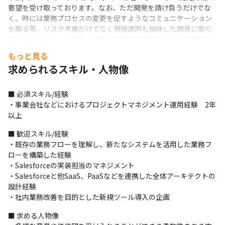
要望を受け取っております。なお、ただ開発を請け負うだけでな
く、時には業務プロセスの変更を促すようなコミュニケーション
を取る等、リスク考慮だけでなく現場運用も加味した開発に取り
組んでおります。その為、幅広い事業・業務範囲に対して重要な
位置付けを担っているポジションです。
もっと見る
求められるスキル・人物像
■ 詳細

＜具体的な業務内容＞

・プロジェクト進捗報告をはじめとするプロジェクトマネジメン
■ 必須スキル/経験

ト

・事業会社などにおけるプロジェクトマネジメント運用経験　2年
・Salesforce開発環境整備・管理支援・運用保守

以上
・顧客業務要件とシステム要件整理、システム/機能/非機能設計お
よび開発・実装

■ 歓迎スキル/経験

・開発推進支援（開発PMO：技術支援、進捗・課題管理他）

・既存の業務フローを理解し、新たなシステムを活用した業務フ
・コーポレート部門と連携した営業活動や各種数値の可視化

ローを構築した経験

・データ移行、データメンテナンス支援

・Salesforceの実装担当のマネジメント

・運用業務改善提案、施策推進のリード

・Salesforceと他SaaS、PaaSなどを連携した全体アーキテクトの
※システム開発のみ外部委託（一部社内）しており、開発以外は
設計経験

すべて自社チームで対応しています。
・社内業務改善を目的とした新規ツール導入の企画
＜利用ツール＞

■ 求める人物像

・Salesforce
