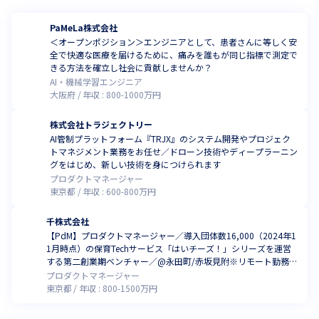
PaMeLa株式会社
＜オープンポジション＞エンジニアとして、患者さんに等しく安
全で快適な医療を届けるために、痛みを誰もが同じ指標で測定で
きる方法を確立し社会に貢献しませんか？
AI・機械学習エンジニア
大阪府
年収 :
800
-
1000
万円
株式会社トラジェクトリー
AI管制プラットフォーム『TRJX』のシステム開発やプロジェク
トマネジメント業務をお任せ／ドローン技術やディープラーニン
グをはじめ、新しい技術を身につけられます
プロダクトマネージャー
東京都
年収 :
600
-
800
万円
千株式会社
【PdM】プロダクトマネージャー／導入団体数16,000（2024年1
1月時点）の保育Techサービス「はいチーズ！」シリーズを運営
する第二創業期ベンチャー／@永田町/赤坂見附※リモート勤務メ
イン
プロダクトマネージャー
東京都
年収 :
800
-
1500
万円