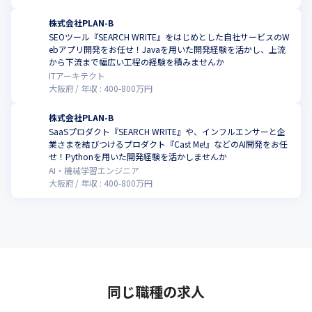
株式会社PLAN-B
SEOツール『SEARCH WRITE』をはじめとした自社サービスのW
ebアプリ開発をお任せ！Javaを用いた開発経験を活かし、上流
から下流まで幅広い工程の経験を積みませんか
ITアーキテクト
大阪府
年収 :
400
-
800
万円
株式会社PLAN-B
SaaSプロダクト『SEARCH WRITE』や、インフルエンサーと企
業さまを結びつけるプロダクト『Cast Me!』などのAI開発をお任
せ！Pythonを用いた開発経験を活かしませんか
AI・機械学習エンジニア
大阪府
年収 :
400
-
800
万円
同じ職種の求人