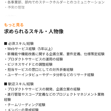
・各事業部、部内でのステークホルダーとのコミュニケーション

・予実の管理
＜体制＞

・エンジニア、プロダクトマネージャー、UX/UIデザイナーなど19
もっと見る
名の体制で開発を進めています

求められるスキル・人物像
・1週間サイクルのスクラム+カンバンでの開発を行っており、毎
週のリリースに加えて1〜3日単位での改善リリースを2年以上継続
しています
■ 必須スキル/経験

・Webサービス経験（5年以上）

＜使用している技術例＞

・新機能や機能改善に関する企画立案、要件定義、仕様策定経験

言語：Java、PHP、Node.js、Python3

・プロダクトやサービスの運用の経験

フレームワーク：SpringBoot、SpringMVC、Laravel

・ビジネスサイドとの調整経験

フロントエンド：Vue.js、React、SCSS

・担当サービスの窓口としての対外折衝経験

永続化：MySQL、DynamoDB、Memcached、Redis、
・ユーザーインタビューやデータ分析などのリサーチ経験
Elasticsearch

構成管理：Docker、Kubernetes、AWS SAM、AWS 
■ 歓迎スキル/経験

CloudFormation

・プロダクトやサービスの開発、企画立案の経験

AWS：EC2、ECS、EKS、Fargate、S3、RDS（Aurora）、
・進行管理やスコープ定義などのプロジェクトマネジメント業務
DynamoDB、SQS、SNS、API Gateway、 ElastiCache、
経験

Lambda、CloudFront、CloudWatch、EMR

・チームリーディング経験

Azure：MachineLearning、Logic Apps

・メンバーの育成経験
