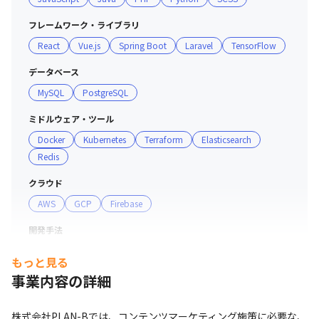
■ 社風

・大阪本社には、社員食堂『でんらく』があり、日替わり
フレームワーク・ライブラリ
メニューを300円から楽しむことができます

React
Vue.js
Spring Boot
Laravel
TensorFlow
・東京オフィスでは20時以降、会議室がバースペースにな
り、お酒を飲みながら仕事の話からプライベートまでたく
データベース
さんの会話が生まれる場になっています

MySQL
PostgreSQL
・仕事以外にも打ち込める趣味を持つことが推奨されてお
り、社員同士でのクラブ活動が盛んで、大会出場料をはじ
ミドルウェア・ツール
めクラブ活動費を社内で負担する制度があります

Docker
Kubernetes
Terraform
Elasticsearch
・社員だけでなく社員の家族も大切にする制度があります

Redis
・ストラテジックマーケティング、デジタル広告、SEO、
クラウド
Webサイト制作など、独自のデジタルマーケティング技術
AWS
GCP
Firebase
を保有しています

・売り上げ至上主義ではなく、顧客満足度にコミットする
開発手法
社風です

アジャイル
スクラム
・人材の開発、発展へ投資しています

もっと見る
・ベストモチベーションカンパニーアワード2015年に1位
事業内容の詳細
プロジェクト管理
受賞、2018年3位受賞しています
GitHub
Redmine
GitLab
株式会社PLAN-Bでは、コンテンツマーケティング施策に必要な、