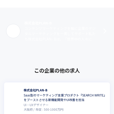
株式会社PLAN-B
コンテンツマーケティングを軸に企業のデジ
タルマーケティングを一貫してサポート私た
ち株式会社PLAN- Bは、「世界中の人々に
『驚き』と『感動』を」をミッションに掲げ2
003年に設立されました。SEO対･･･
この企業の他の求人
株式会社PLAN-B
Saas型のマーケティング支援プロダクト『SEARCH WRITE』
をブーストさせる新機能開発やUI改善を担当
UI・UXデザイナー
大阪府
年収 :
500
-
1000
万円