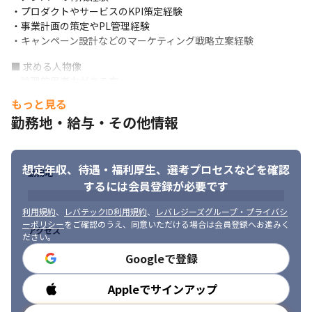
機械学習：TensorFlow、Azure Machine Learning Studio、
・プロダクトやサービスのKPI策定経験

Hivemall

・事業計画の策定やPL管理経験

監視：Mackerel、Kibana、Metabase、re;dash、Site24x7

・キャンペーン設計などのマーケティング戦略立案経験
ログ収集：Fluentd、Embulk

■ 求める人物像

リポジトリ：GitHub、GitLab
・論理的思考力がある方

■ この仕事の面白み、魅力

・仕事に”本気”で取り組める方

もっと見る
・当社はワンストップソリューションを提供しており、業界屈指
・”本気”で向き合える仲間と一緒に働きたい方

勤務地・給与・その他情報
のSEOサービスやサイト制作機能も社内にあるため、Webマーケ
・常に高い理想を持ち高い目標に挑戦し続ける事で圧倒的な成長
ティング全般の複合的な知識を身につけることが可能です

スピードを実現したい方

・ご自身のアイディアや工夫を自社サービスに提案し、形にでき
・「まだここにない価値」を共に生み出せる方
る環境です

想定年収、待遇・福利厚生、
選考プロセスなどを確認
勤務地
・単に作るのではなく、価値を提供することを大切にしています

するには会員登録が必要です
・上流から下流まで、さまざまな工程の経験を積める環境です
利用規約
、
レバテックID利用規約
、
レバレジーズグループ・プライバシ
ーポリシー
をご確認のうえ、同意いただける場合は会員登録へお進みく
アクセス
ださい。
Googleで登録
Appleでサインアップ
勤務時間