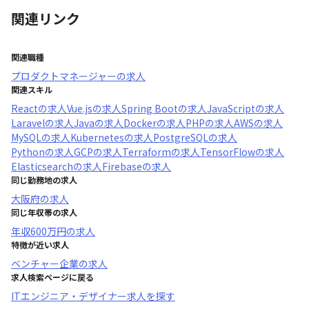
関連リンク
関連職種
プロダクトマネージャー
の求人
関連スキル
React
の求人
Vue.js
の求人
Spring Boot
の求人
JavaScript
の求人
Laravel
の求人
Java
の求人
Docker
の求人
PHP
の求人
AWS
の求人
MySQL
の求人
Kubernetes
の求人
PostgreSQL
の求人
Python
の求人
GCP
の求人
Terraform
の求人
TensorFlow
の求人
Elasticsearch
の求人
Firebase
の求人
同じ勤務地の求人
大阪府
の求人
同じ年収帯の求人
年収
600万円
の求人
特徴が近い求人
ベンチャー企業
の求人
求人検索ページに戻る
ITエンジニア・デザイナー求人を探す