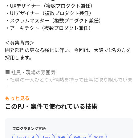
・UXデザイナー（複数プロダクト兼任）

・UIデザイナー（複数プロダクト兼任）

・スクラムマスター（複数プロダクト兼任）

・アーキテクト（複数プロダクト兼任）

＜募集背景＞

開発部門の更なる強化に伴い、今回は、大阪で1名の方を
採用します。

■ 社員・現場の雰囲気

・社員の一人ひとりが情熱を持って仕事に取り組んでいま
す

・新しい技術のキャッチアップにも意欲的で、新たな言語
もっと見る
やミドルウェアも取り入れています

このPJ・案件で使われている技術
・社内エンジニアも多く在籍し、オフショア開発部隊がベ
トナムにもあるため、さまざまなエンジニアとともに
Webサービス開発を行えます

プログラミング言語
JavaScript
Java
PHP
Python
SCSS