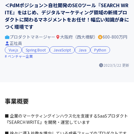
＜PdMポジション＞自社開発のSEOツール『SEARCH WR
ITE』をはじめ、デジタルマーケティング領域の新規プロ
ダクトに関わるマネジメントをお任せ！幅広い知識が身に
つく環境です
プロダクトマネージャー
大阪府（西大橋駅）
600-800万円
正社員
Vue.js
Spring Boot
JavaScript
Java
Python
ベンチャー企業
2023/5/22
更新
事業概要
■ 企業のマーケティングインハウス化を支援するSaaSプロダクト
『SEARCH WRITE』を開発・運営しています
■ 徐々に導入社数を増やしている成長フェーズのプロダクトです