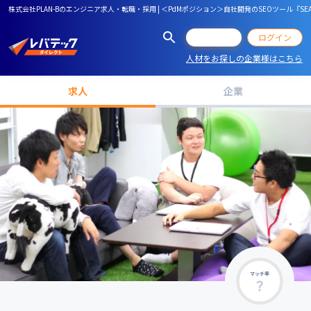
株式会社PLAN-Bのエンジニア求人・転職・採用 | ＜PdMポジション＞自社開発のSEOツール
会員登録
ログイン
人材をお探しの企業様はこちら
求人
企業
マッチ率