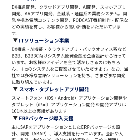
DX推進開発、クラウドアプリ開発、AI開発、スマホアプリ
開発、ARアプリ開発、金融系・通信系の業務システム。開
発や携帯電話コンテンツ開発、PODCAST番組制作・配信な
どの実績を有し、お客様から高い評価をいただいていま
す。
ITソリューション事業
DX推進・AI機能・クラウドアプリ・バックオフィス系など
B2B、B2B3C向けシステム開発全般を企画設計から行って
います。お客様のアイデアを全て活かしきるのはもちろ
ん、＋αのシステムをご提案させていただきます。なお、当
社では多様な言語ソリューションを持ち、さまざまな開発
に取り組んでいます。
スマホ・タブレットアプリ開発
スマートフォン（iOS・Android）アプリケーション開発や
タブレット（iPad）アプリケーション開発 ※開発アプリは
101本以上の実績があります
ERPパッケージ導入支援
主にSAPをアプリケーションとしたERPパッケージの設
計、開発（ABAP）、導入支援を行っています。会計や人
事、製造、物流など、企業の基幹業務を一元的に管理し、