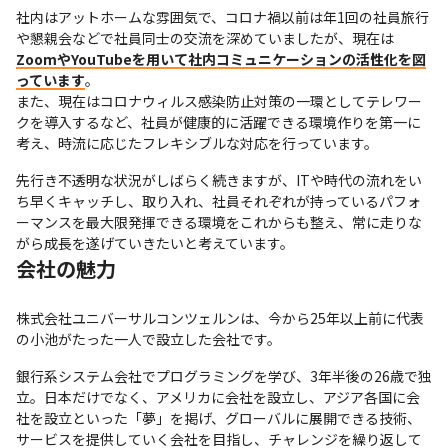
社内はアットホームな雰囲気で、コロナ禍以前は年1回の社員旅行
や懇親会などで社員同士の交流を深めていましたが、現在は
ZoomやYouTubeを用いて社内コミュニケーションの活性化を図
っています
。

また、現在はコロナウィルス感染防止対策の一環としてテレワー
クを導入するなど、社員が健康的に活躍できる環境作りを第一に
考え、時流に応じたフレキシブルな対応を行っています。
先行き不透明な状況がしばらく続きますが、ITや時代の流れをい
ち早くキャッチし、取り入れ、社員それぞれが持っているパフォ
ーマンスを最大限発揮できる環境をこれからも整え、常に走りな
がら成長を遂げていきたいと考えています。
会社の魅力
株式会社ユニバーサルコンツェルンは、今から25年以上前に代表
の小池がたった一人で設立した会社です。
銀行系システム会社でプログラミングを学び、3年半後の26歳で独
立。日本だけでなく、アメリカに会社を設立し、アジア各国に会
社を設立といった「夢」を掲げ、グローバルに展開できる技術、
サービスを提供していく会社を目指し、チャレンジを繰り返して