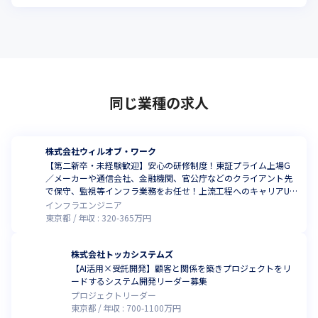
同じ業種の求人
株式会社ウィルオブ・ワーク
【第二新卒・未経験歓迎】安心の研修制度！東証プライム上場G
／メーカーや通信会社、金融機関、官公庁などのクライアント先
で保守、監視等インフラ業務をお任せ！上流工程へのキャリアUP
事例あり
インフラエンジニア
東京都
年収 :
320
-
365
万円
株式会社トッカシステムズ
【AI活用×受託開発】顧客と関係を築きプロジェクトをリ
ードするシステム開発リーダー募集
プロジェクトリーダー
東京都
年収 :
700
-
1100
万円