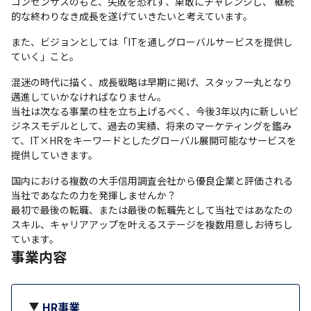
コンセンサスのもと、失敗を恐れず、果敢にチャレンジし、 継続
的な終わりなき成長を遂げていきたいと考えています。
また、ビジョンとしては「ITを通しグローバルサービスを提供し
ていく」こと。
混迷の時代に描く、成長戦略は早期に掲げ、スタッフ一丸となり
邁進していかなければなりません。

当社は次なる事業の柱を立ち上げるべく、今後3年以内に新しいビ
ジネスモデルとして、過去の実績、将来のマーケティングを鑑み
て、IT×HRをキーワードとしたグローバル展開可能なサービスを
提供していきます。
国内における複数の大手信用調査会社から優良企業と評価される
当社であなたの力を発揮しませんか？

最初で最後の転職、または最後の転職先として当社ではあなたの
スキル、キャリアアップを叶えるステージを複数用意しお待ちし
ています。
事業内容
HR事業