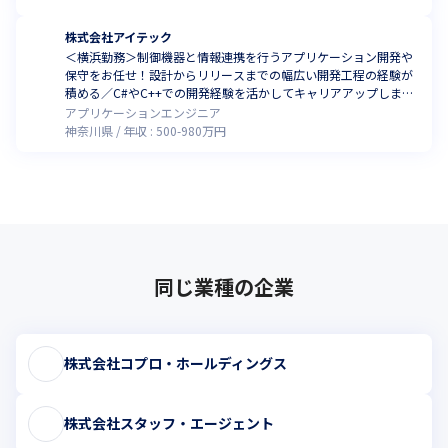
株式会社アイテック
＜横浜勤務＞制御機器と情報連携を行うアプリケーション開発や
保守をお任せ！設計からリリースまでの幅広い開発工程の経験が
積める／C#やC++での開発経験を活かしてキャリアアップしませ
んか
アプリケーションエンジニア
神奈川県
年収 :
500
-
980
万円
同じ業種の企業
株式会社コプロ・ホールディングス
株式会社スタッフ・エージェント