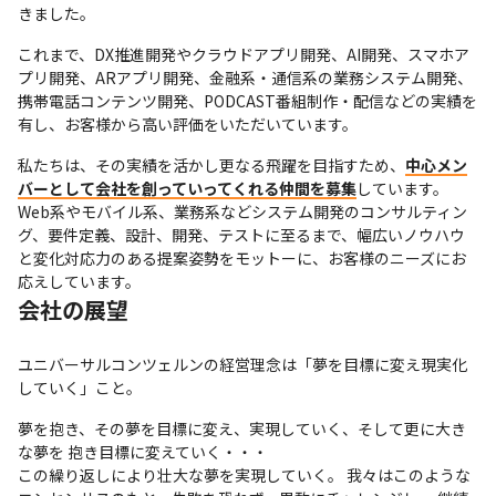
きました。
これまで、DX推進開発やクラウドアプリ開発、AI開発、スマホア
プリ開発、ARアプリ開発、金融系・通信系の業務システム開発、
携帯電話コンテンツ開発、PODCAST番組制作・配信などの実績を
有し、お客様から高い評価をいただいています。
私たちは、その実績を活かし更なる飛躍を目指すため、
中心メン
バーとして会社を創っていってくれる仲間を募集
しています。
Web系やモバイル系、業務系などシステム開発のコンサルティン
グ、要件定義、設計、開発、テストに至るまで、幅広いノウハウ
と変化対応力のある提案姿勢をモットーに、お客様のニーズにお
応えしています。
会社の展望
ユニバーサルコンツェルンの経営理念は「夢を目標に変え現実化
していく」こと。
夢を抱き、その夢を目標に変え、実現していく、そして更に大き
な夢を 抱き目標に変えていく・・・

この繰り返しにより壮大な夢を実現していく。 我々はこのような