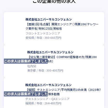
この企業の他の求人
株式会社ユニバーサルコンツェルン
【面接1回/名古屋】開発エンジニア◇残業10H/テレワー
こ
ク案件有/年休125日/昇給有
フロントエンドエンジニア
愛知県
年収 :
360
-
660
万円
株式会社ユニバーサルコンツェルン
【SES/第二新卒歓迎】COMPANY経験者の方/残業10H
この求人は募集終了しました
こ
（2024年12月時点）
社内SE
東京都
年収 :
300
-
400
万円
株式会社ユニバーサルコンツェルン
【福岡】テストエンジニア/平均残業月10h未満（2023年7
この求人は募集終了しました
月時点）/転勤無/博多勤務
テストエンジニア・QAエンジニア
福岡県
年収 :
264
-
480
万円