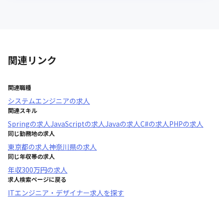
関連リンク
関連職種
システムエンジニア
の求人
関連スキル
Spring
の求人
JavaScript
の求人
Java
の求人
C#
の求人
PHP
の求人
同じ勤務地の求人
東京都
の求人
神奈川県
の求人
同じ年収帯の求人
年収
300万円
の求人
求人検索ページに戻る
ITエンジニア・デザイナー求人を探す