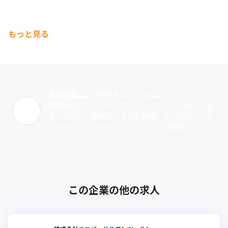
もっと見る
株式会社ユニバーサルコンツェルン
株式会社ユニバーサルコンツェルンは、1994
年に設立し、業務系システム開発、スマホお
よびタブレッド向けアプリケーション開発、
HR事業などを手がけるITソリューションカン
パニーです。IT×HRをキーワー･･･
この企業の他の求人