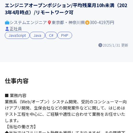
エンジニアオープンポジション/平均残業月10h未満（202
3年4月時点）/リモートワーク可
システムエンジニア
東京都・神奈川県
300-419万円
正社員
JavaScript
Java
C#
PHP
2025/1/31
更新
仕事内容
■ 業務内容

業務系（Web/オープン）システム開発、受託のコンシューマー向
けアプリ開発、生保会社などの開発案件などに関して、はじめは
テスト工程を中心に、ご経験や適性に合わせて業務をお任せいた
します。

【当社の働き方】

◆当社ではフルリモート勤務を推奨しておりますが、その環境下