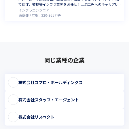
で保守、監視等インフラ業務をお任せ！上流工程へのキャリアUP
事例あり
インフラエンジニア
東京都
年収 :
320
-
365
万円
同じ業種の企業
株式会社コプロ・ホールディングス
株式会社スタッフ・エージェント
株式会社リスペクト