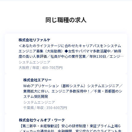
同じ職種の求人
株式会社リファルケ
＜あなたのライフステージに合わせたキャリアパスを＞システム
エンジニア募集（大阪勤務）◆女性やパパママ多数活躍中／納得
度の高い人事評価／社員が中心の案件営業／年休130日／エンジ
ニア定着率97％
システムエンジニア
大阪府
年収 :
400
-
700
万円
株式会社エアリー
Webアプリケーション（基幹システム）システムエンジニア／
業務拡大に伴い、エンジニア多数採用中！／千葉・首都圏のシ
ステム受託開発
システムエンジニア
千葉県
年収 :
350
-
600
万円
株式会社ウィルオブ・ワーク
【第二新卒・未経験歓迎】安心の研修制度！東証プライム上場G
／メーカーや通信会社、金融機関、官公庁などのクライアント先