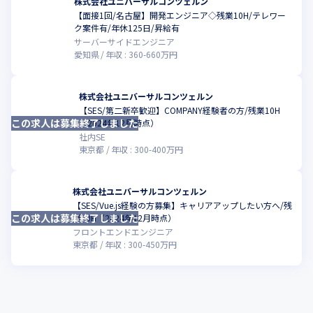
株式会社ユニバーサルコンツェルン
【面接1回/名古屋】開発エンジニア◇残業10H/テレワー
こ
ク案件有/年休125日/昇給有
サーバーサイドエンジニア
愛知県
年収 :
360
-
660
万円
株式会社ユニバーサルコンツェルン
【SES/第二新卒歓迎】COMPANY経験者の方/残業10H
この求人は募集終了しました
こ
（2024年12月時点）
社内SE
東京都
年収 :
300
-
400
万円
株式会社ユニバーサルコンツェルン
【SES/Vue.js経験の方募集】キャリアアップしたい方へ/残
この求人は募集終了しました
業10H（2024年12月時点）
フロントエンドエンジニア
東京都
年収 :
300
-
450
万円