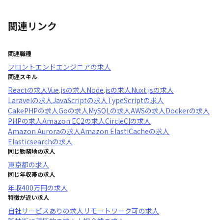
関連リンク
関連職種
フロントエンドエンジニア
の求人
関連スキル
React
の求人
Vue.js
の求人
Node.js
の求人
Nuxt.js
の求人
Laravel
の求人
JavaScript
の求人
TypeScript
の求人
CakePHP
の求人
Go
の求人
MySQL
の求人
AWS
の求人
Docker
の求人
PHP
の求人
Amazon EC2
の求人
CircleCI
の求人
Amazon Aurora
の求人
Amazon ElastiCache
の求人
Elasticsearch
の求人
同じ勤務地の求人
東京都
の求人
同じ年収帯の求人
年収
400万円
の求人
特徴が近い求人
自社サービスあり
の求人
リモートワーク可
の求人