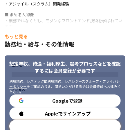
・挑戦しようとする気持ちが尊重されるため、主体性を持って活
・アジャイル（スクラム）開発経験
躍できます
■ 求める人物像

・業務ではなくとも、モダンなフロントエンド技術を学ばれてい
る方

・「フロントエンド開発で、素晴らしいUXを届けたい」という想
もっと見る
いがある方	

勤務地・給与・その他情報
・コンポーネント指向の理解がある方

・UI設計、デザインにも興味がある方

・グロースハックへの興味関心がある方

想定年収、待遇・福利厚生、
選考プロセスなどを確認
・複数のフロント技術（FW等）の知見がある方

勤務地
・Atomic Designの知見がある方

するには会員登録が必要です
・失敗を恐れず新たな技術に挑戦できる方							
利用規約
、
レバテックID利用規約
、
レバレジーズグループ・プライバシ
ーポリシー
をご確認のうえ、同意いただける場合は会員登録へお進みく
・チームに対して能動的に働きかける方

アクセス
ださい。
・「CIを回しながら、日々デプロイし、良いサービスにしたい」
という気持ちとやる気がある方

Googleで登録
・「メンテナブルで、読みやすいコードを書く」という気持ちが
ある方

Appleでサインアップ
勤務時間
・チームの状況を把握し、最適解を導き出そうとする思考を持て
る方（チーム思考）

メールアドレスで登録