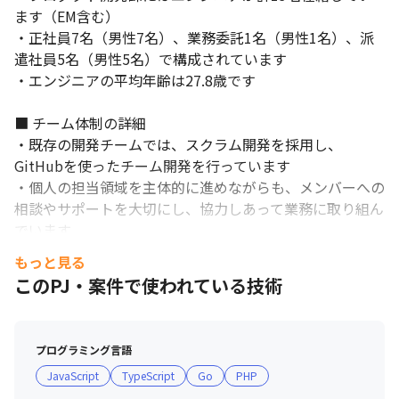
ます（EM含む）

チームと共に考え問題解決に取り組みます。
・正社員7名（男性7名）、業務委託1名（男性1名）、派
遣社員5名（男性5名）で構成されています

・エンジニアの平均年齢は27.8歳です

■ チーム体制の詳細

・既存の開発チームでは、スクラム開発を採用し、
GitHubを使ったチーム開発を行っています

・個人の担当領域を主体的に進めながらも、メンバーへの
相談やサポートを大切にし、協力しあって業務に取り組ん
でいます

もっと見る
■ 開発環境

このPJ・案件で使われている技術
・イテレーション開始時にプランニングミーティングを行
い、取り組むべき作業について全員でディスカッションし
て着手するものを決めています

プログラミング言語
・開発に必要な全ての資料やデータ（個人情報を除く）
JavaScript
TypeScript
Go
PHP
は、実装を担当するメンバーなら誰でも、上長その他の許