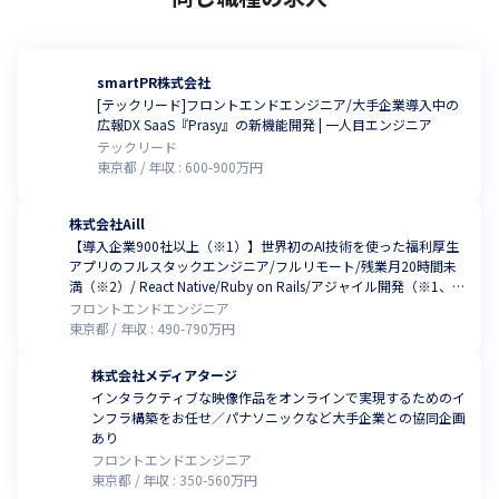
smartPR株式会社
[テックリード]フロントエンドエンジニア/大手企業導入中の
広報DX SaaS『Prasy』の新機能開発 | 一人目エンジニア
テックリード
東京都
年収 :
600
-
900
万円
株式会社Aill
【導入企業900社以上（※1）】世界初のAI技術を使った福利厚生
アプリのフルスタックエンジニア/フルリモート/残業月20時間未
満（※2）/ React Native/Ruby on Rails/アジャイル開発（※1、2
ともに2023年4月時点）
フロントエンドエンジニア
東京都
年収 :
490
-
790
万円
株式会社メディアタージ
インタラクティブな映像作品をオンラインで実現するためのイ
ンフラ構築をお任せ／パナソニックなど大手企業との協同企画
あり
フロントエンドエンジニア
東京都
年収 :
350
-
560
万円