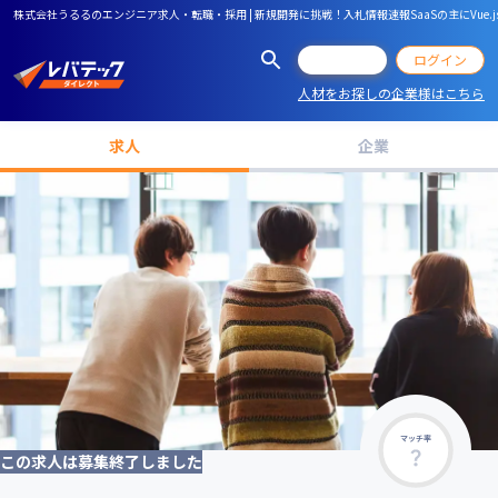
株式会社うるるのエンジニア求人・転職・採用 | 新規開発に挑戦！入札情報速報SaaSの主にVue.
会員登録
ログイン
人材をお探しの企業様はこちら
求人
企業
マッチ率
この求人は募集終了しました