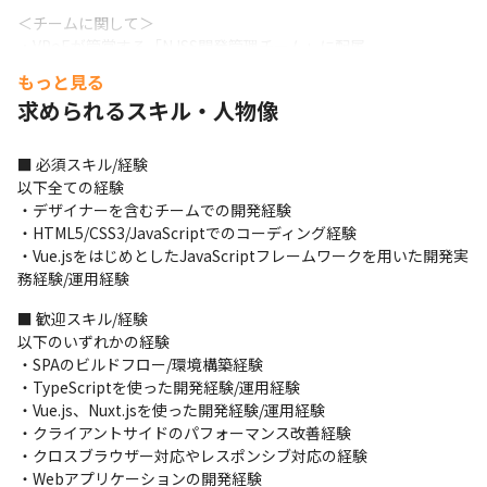
＜チームに関して＞

・VPoEが管掌する「NJSS開発管理チーム」に配属

・13名のエンジニアとともに業務を実施
もっと見る
求められるスキル・人物像
＜開発環境に関して＞

・オープンプラットフォームはDockerを使用

・その他監視系ツールをプロジェクトに合わせて使用

■ 必須スキル/経験

・スクラム開発を採用し、GitHubを使ったチーム開発を実施

以下全ての経験

・開発の特徴は以下の資料を参照

・デザイナーを含むチームでの開発経験

エンジニア採用ピッチ資料：
・HTML5/CSS3/JavaScriptでのコーディング経験

https://speakerdeck.com/uluru_hr/engineer-recruiting
・Vue.jsをはじめとしたJavaScriptフレームワークを用いた開発実
務経験/運用経験
■ この仕事の面白み、魅力

・複数の新機能開発を計画しており、フロントエンド領域を中心
■ 歓迎スキル/経験

とした有用性や検索性、利便性の高いプロダクトの実現を牽引で
以下のいずれかの経験

きます

・SPAのビルドフロー/環境構築経験

・各アプリケーションチームと共に考え問題を解決する楽しみが
・TypeScriptを使った開発経験/運用経験

得られます

・Vue.js、Nuxt.jsを使った開発経験/運用経験

・周囲の社員から自らの仕事に対しての感謝の声を受け取ること
・クライアントサイドのパフォーマンス改善経験

もあり、やりがいを感じながら働ける環境です

・クロスブラウザー対応やレスポンシブ対応の経験

・世の中に価値を与えるサービス作りができる環境です

・Webアプリケーションの開発経験
