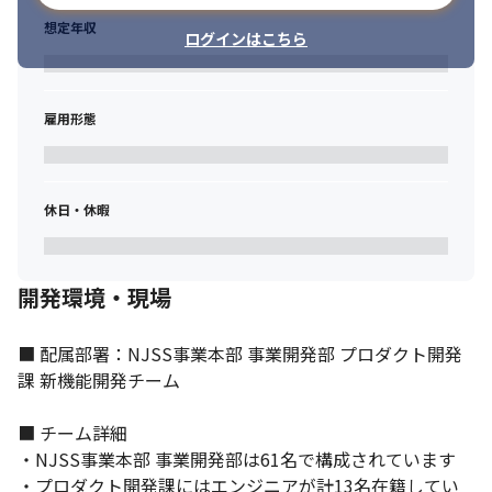
・オンライン、オフライン共にコミュニケーションを大切にして
業務に取り組める方

想定年収
モダンな技術を使用し開発を進めます。
ログインはこちら
・当事者意識を持って、納得して働くことのできる方

・ベンチャースピリットを持ち、新しいことへの挑戦を恐れず成
長し続ける意欲のある方

・経験のないことでも、まずはやってみる精神の方
雇用形態
休日・休暇
開発環境・現場
■ 配属部署：NJSS事業本部 事業開発部 プロダクト開発
課 新機能開発チーム

■ チーム詳細

・NJSS事業本部 事業開発部は61名で構成されています

・プロダクト開発課にはエンジニアが計13名在籍してい