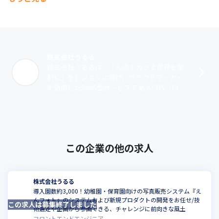
株式会社うるる
株式会社うるるは、「人のチカラで世界を便
利に」をビジョンに掲げ、クラウドワーカー
を活用したSaaS型サービスであるCGS（Cro
wd Generated Service）を複数展開していま
す。働きたく･･･
この企業の他の求人
株式会社うるる
導入園数約3,000！幼稚園・保育園向けの写真販売システム『え
んフォト』のシステムおよび新規プロダクトの開発をお任せ/技
この求人は募集終了しました
こ
術選定や企画から参画できる、チャレンジに前向きな風土
フロントエンドエンジニア