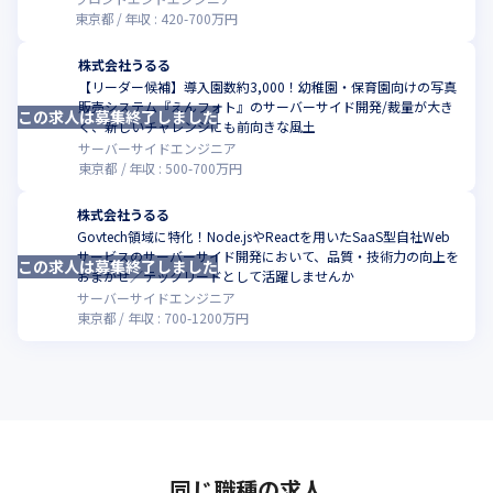
東京都
年収 :
420
-
700
万円
株式会社うるる
【リーダー候補】導入園数約3,000！幼稚園・保育園向けの写真
販売システム『えんフォト』のサーバーサイド開発/裁量が大き
この求人は募集終了しました
こ
く、新しいチャレンジにも前向きな風土
サーバーサイドエンジニア
東京都
年収 :
500
-
700
万円
株式会社うるる
Govtech領域に特化！Node.jsやReactを用いたSaaS型自社Web
サービスのサーバーサイド開発において、品質・技術力の向上を
この求人は募集終了しました
こ
おまかせ／テックリードとして活躍しませんか
サーバーサイドエンジニア
東京都
年収 :
700
-
1200
万円
同じ職種の求人