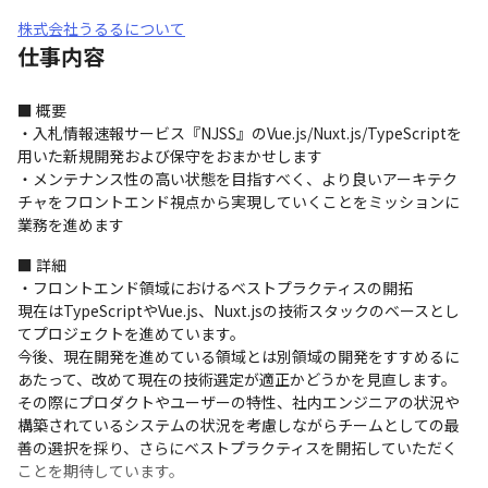
株式会社うるるについて
仕事内容
■ 概要

・入札情報速報サービス『NJSS』のVue.js/Nuxt.js/TypeScriptを
用いた新規開発および保守をおまかせします

・メンテナンス性の高い状態を目指すべく、より良いアーキテク
チャをフロントエンド視点から実現していくことをミッションに
業務を進めます
■ 詳細

・フロントエンド領域におけるベストプラクティスの開拓

現在はTypeScriptやVue.js、Nuxt.jsの技術スタックのベースとし
てプロジェクトを進めています。

今後、現在開発を進めている領域とは別領域の開発をすすめるに
あたって、改めて現在の技術選定が適正かどうかを見直します。

その際にプロダクトやユーザーの特性、社内エンジニアの状況や
構築されているシステムの状況を考慮しながらチームとしての最
善の選択を採り、さらにベストプラクティスを開拓していただく
ことを期待しています。