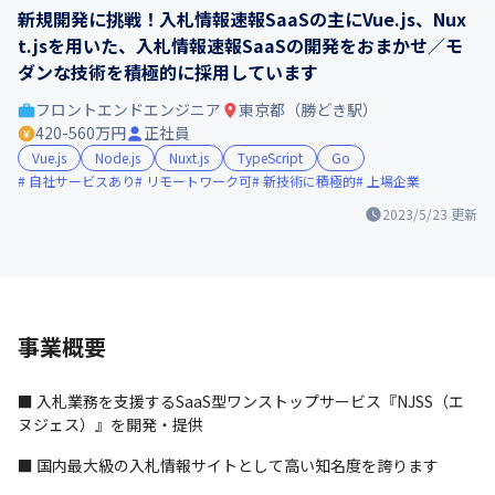
新規開発に挑戦！入札情報速報SaaSの主にVue.js、Nux
t.jsを用いた、入札情報速報SaaSの開発をおまかせ／モ
ダンな技術を積極的に採用しています
フロントエンドエンジニア
東京都（勝どき駅）
420-560万円
正社員
Vue.js
Node.js
Nuxt.js
TypeScript
Go
自社サービスあり
リモートワーク可
新技術に積極的
上場企業
2023/5/23
更新
事業概要
■ 入札業務を支援するSaaS型ワンストップサービス『NJSS（エ
ヌジェス）』を開発・提供
■ 国内最大級の入札情報サイトとして高い知名度を誇ります