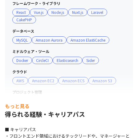
可の必要なく自由に閲覧できる状態にしています

フレームワーク・ライブラリ
・チャットツールや専用の情報共有ツールを使って、ノウ
React
Vue.js
Node.js
Nuxt.js
Laravel
ハウや議事録、作業報告の情報共有を行っています

CakePHP
・毎朝オンラインMTGで進捗と困っていることの相談を
行うことで、メンバーが何をしているのか確認し合いなが
データベース
ら日々の業務に取り組んでいます
MySQL
Amazon Aurora
Amazon ElastiCache
ミドルウェア・ツール
Docker
CircleCI
Elasticsearch
Sider
クラウド
AWS
Amazon EC2
Amazon ECS
Amazon S3
プロジェクト管理
GitHub
Git
もっと見る
得られる経験・キャリアパス
マーケ・データ分析ツール
redash
■ キャリアパス

・フロントエンド領域におけるテックリードや、マネージャーと