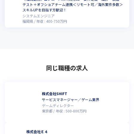
テスト＋オフショアチーム連携＜リモート可／海外案件多数＞
スキルUPを目指す方歓迎！
システムエンジニア
福岡県
年収 :
400
-
750
万円
同じ職種の求人
株式会社SHIFT
サービスマネージャー／ゲーム業界
ゲームディレクター
東京都
年収 :
500
-
800
万円
株式会社Ｅ４