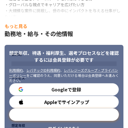
・グローバルな視点でキャリアを広げたい方

・大規模な案件に挑戦し、世の中にインパクトを与える仕事がし
たい方
もっと見る
勤務地・給与・その他情報
想定年収、待遇・福利厚生、
選考プロセスなどを確認
勤務地
するには会員登録が必要です
利用規約
、
レバテックID利用規約
、
レバレジーズグループ・プライバシ
ーポリシー
をご確認のうえ、同意いただける場合は会員登録へお進みく
アクセス
ださい。
Googleで登録
Appleでサインアップ
勤務時間
メールアドレスで登録
想定年収