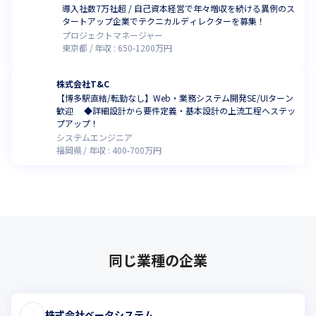
導入社数7万社超 / 自己資本経営で年々増収を続ける異例のス
タートアップ企業でテクニカルディレクターを募集！
プロジェクトマネージャー
東京都
年収 :
650
-
1200
万円
株式会社T&C
【博多駅直結/転勤なし】Web・業務システム開発SE/UIターン
歓迎 ◆詳細設計から要件定義・基本設計の上流工程へステッ
プアップ！
システムエンジニア
福岡県
年収 :
400
-
700
万円
同じ業種の企業
株式会社ベータシステム