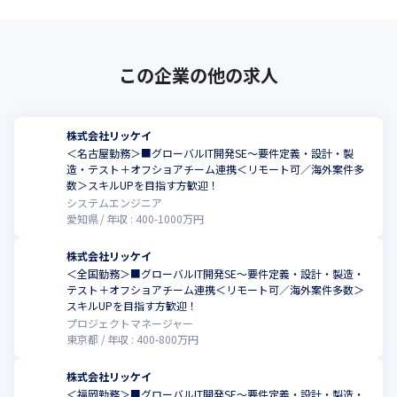
この企業の他の求人
株式会社リッケイ
＜名古屋勤務＞■グローバルIT開発SE～要件定義・設計・製
造・テスト＋オフショアチーム連携＜リモート可／海外案件多
数＞スキルUPを目指す方歓迎！
システムエンジニア
愛知県
年収 :
400
-
1000
万円
株式会社リッケイ
＜全国勤務＞■グローバルIT開発SE～要件定義・設計・製造・
テスト＋オフショアチーム連携＜リモート可／海外案件多数＞
スキルUPを目指す方歓迎！
プロジェクトマネージャー
東京都
年収 :
400
-
800
万円
株式会社リッケイ
＜福岡勤務＞■グローバルIT開発SE～要件定義・設計・製造・