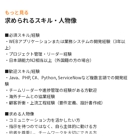
もっと見る
求められるスキル・人物像
■必須スキル/経験

・WEBアプリケーションまたは業務システムの開発経験（3年以
上） 

・プロジェクト管理・リーダー経験

・日本語能力N2相当以上（外国籍の方の場合）
■歓迎スキル/経験

・Java、PHP, C#、Python, ServiceNowなど複数言語での開発経
験 

・チームリーダーや進捗管理の経験がある方歓迎

・海外チームとの協業経験

・顧客折衝・上流工程経験（要件定義、設計書作成）
■求める人物像

・コミュニケーション力を活かしたい方

・指示を待つのではなく、自ら主体的に動ける方

・他者を尊重し、チームワークを大切にできる方
