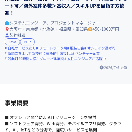
ート可／海外案件多数＞高収入／スキルUPを目指す方歓
迎！
システムエンジニア、プロジェクトマネージャー
大阪府・東京都・北海道・福島県・愛知県
450-1000万円
契約社員
Java
PHP
自社サービスあり
リモートワーク可
服装自由
オンライン選考可
新規立ち上げ
新技術に積極的
面接1回
ベンチャー企業
残業月20時間未満
グローバル展開
女性エンジニアが活躍中
2026/7/6
更新
事業概要
■ オフショア開発によるITソリューションを提供

■ ソフトウェア開発、Web開発、モバイルアプリ開発、クラウ
ド、AI、IoTなどの分野で、幅広いサービスを展開