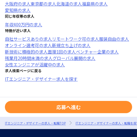
大阪府
の求人
東京都
の求人
北海道
の求人
福島県
の求人
愛知県
の求人
同じ年収帯の求人
年収
400万円
の求人
特徴が近い求人
自社サービスあり
の求人
リモートワーク可
の求人
服装自由
の求人
オンライン選考可
の求人
新規立ち上げ
の求人
新技術に積極的
の求人
面接1回
の求人
ベンチャー企業
の求人
残業月20時間未満
の求人
グローバル展開
の求人
女性エンジニアが活躍中
の求人
求人検索ページに戻る
ITエンジニア・デザイナー求人を探す
応募へ進む
ITエンジニア・デザイナーの求人・転職TOP
ITエンジニア・デザイナーの求人・転職を探