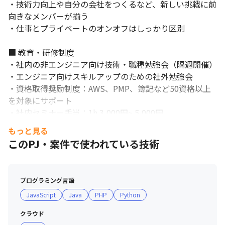
・技術力向上や自分の会社をつくるなど、新しい挑戦に前
向きなメンバーが揃う

・仕事とプライベートのオンオフはしっかり区別

■ 教育・研修制度

・社内の非エンジニア向け技術・職種勉強会（隔週開催）

・エンジニア向けスキルアップのための社外勉強会

・資格取得奨励制度：AWS、PMP、簿記など50資格以上
を対象にサポート

・社内セミナー手当：1h 3,000円~ 5,000円

・成長を記録する指数（G-Point）：セミナー参加・実
もっと見る
施・資格取得でポイント付与、受験費用やオンラインコー
このPJ・案件で使われている技術
スと交換可能
プログラミング言語
JavaScript
Java
PHP
Python
クラウド