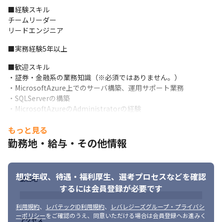
■経験スキル

チームリーダー

リードエンジニア
■実務経験5年以上
■歓迎スキル

・証券・金融系の業務知識（※必須ではありません。）

・MicrosoftAzure上でのサーバ構築、運用サポート業務

・SQLServerの構築

・MicrosoftAzureのAdministratorの経験

・PostgresSQLの構築

もっと見る
・VMwareの構築

・Hyper-Vの構築

勤務地・給与・その他情報
・ActiveDirectoryの構築、運用サポート業務

・特権管理システムの構築、運用サポート業務

・ネットワーク構成図（論理図、物理図）の作成業務

想定年収、待遇・福利厚生、
選考プロセスなどを確認
勤務地
・英語力（※必須ではありませんが、希望があれば海外顧客との
するには会員登録が必要です
プロジェクトへの参画も可能です。）
利用規約
、
レバテックID利用規約
、
レバレジーズグループ・プライバシ
■求める人物像
ーポリシー
をご確認のうえ、同意いただける場合は会員登録へお進みく
アクセス