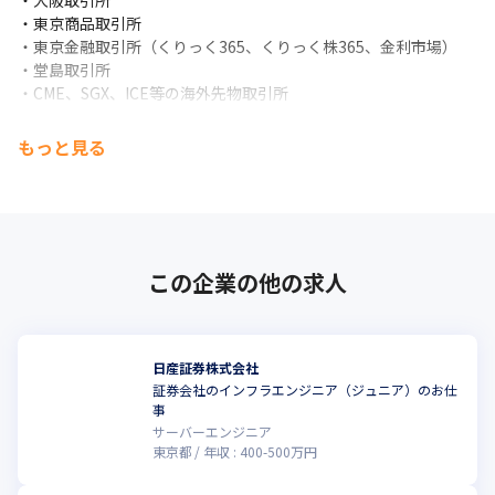
・大阪取引所

・東京商品取引所

・東京金融取引所（くりっく365、くりっく株365、金利市場）

・堂島取引所

・CME、SGX、ICE等の海外先物取引所
＜顧客層＞

もっと見る
当社顧客層は、個人投資家だけでなく、国内外の投資銀行、プロ
ップファーム、証券会社、大手事業会社等からなっており、日々
百万件を超える注文を執行しています。
この企業の他の求人
日産証券株式会社
証券会社のインフラエンジニア（ジュニア）のお仕
こ
事
サーバーエンジニア
東京都
年収 :
400
-
500
万円