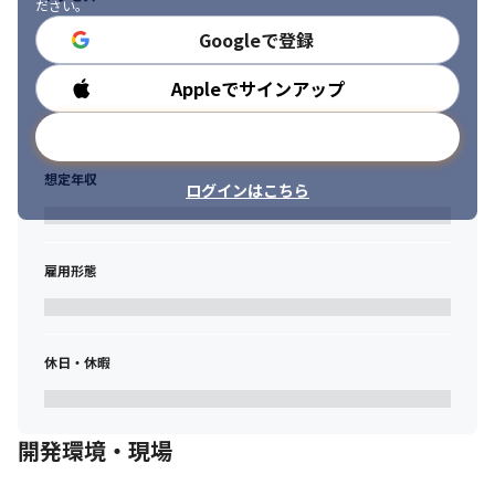
ださい。
激変する世界情勢や金融市況の中で各種の金融システムに携わ
り、最先端のテクノロジーにも触れながら、金融ビジネスをITで
Googleで登録
支え、さらなるスキル向上やキャリアアップを目指している方。
Appleでサインアップ
勤務時間
各種のサーバやクラウド環境の構築・維持管理に携わってきた実
績があり、今後もサーバーやクラウドなどのエンジニアとして活
メールアドレスで登録
躍していきたい方。
想定年収
ハイパフォーマンスなITシステムを、安定性、セキュリティ等の
ログインはこちら
厳しい要求に応えながら、自身のパフォーマンスを最大限に発揮
できる方。
雇用形態
休日・休暇
開発環境・現場