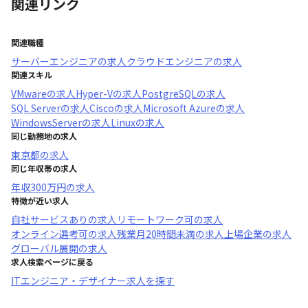
関連リンク
関連職種
サーバーエンジニア
の求人
クラウドエンジニア
の求人
関連スキル
VMware
の求人
Hyper-V
の求人
PostgreSQL
の求人
SQL Server
の求人
Cisco
の求人
Microsoft Azure
の求人
WindowsServer
の求人
Linux
の求人
同じ勤務地の求人
東京都
の求人
同じ年収帯の求人
年収
300万円
の求人
特徴が近い求人
自社サービスあり
の求人
リモートワーク可
の求人
オンライン選考可
の求人
残業月20時間未満
の求人
上場企業
の求人
グローバル展開
の求人
求人検索ページに戻る
ITエンジニア・デザイナー求人を探す