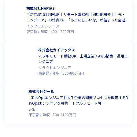
株式会社HAPIAS
平均年収151万円UP｜リモート率80%｜AI駆動開発｜「元・
エンジニア」の代表の、「あったらいいな」が詰まった会社
インフラエンジニア
東京都
年収 :
400
-
1200
万円
株式会社ガイアックス
＜フルリモート勤務OK！上場企業＞AWS構築・運用エ
ンジニア
クラウドエンジニア
東京都
年収 :
550
-
800
万円
株式会社ジール
【DevOpsエンジニア】大手企業の開発プロセスを改善するD
evOpsエンジニアを募集！！フルリモート可
SRE
東京都
年収 :
700
-
1100
万円