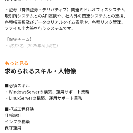
・証券（有価証券・デリバティブ）関連ミドルオフィスシステム

取引所システムとのAPI連携や、社内外の関連システムとの連携、
各種帳票類及びデータのリアルタイム表示や、各種リスク管理、
ファイル出力等を行うシステムです。
【保守チーム】

・現状3名（2025年5月現在）
【担当工程】

もっと見る
・インフラ構築

・保守運用

求められるスキル・人物像
・仕様設計
■必須スキル

・WindowsServerの構築、運用サポート業務

・LinuxServerの構築、運用サポート業務
■担当工程経験

仕様設計

インフラ構築

保守運用