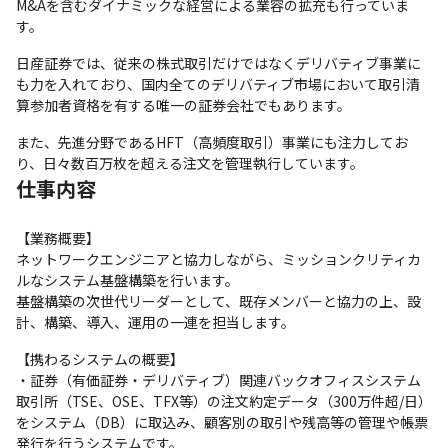
M&Aを含むダイナミックな経営による業容の拡充も行っていま
す。
日産証券では、従来の株式取引だけではなくデリバティブ事業に
も力を入れており、国内全てのデリバティブ市場において取引清
算参加者資格を有する唯一の証券会社でもあります。
また、先進分野であるHFT（高頻度取引）事業にも注力してお
り、日々数百万枚を超える注文を管理執行しています。
仕事内容
【業務概要】

ネットワークエンジニアと協力しながら、ミッションクリティカ
ルなシステム基盤構築を行います。

基盤構築の次世代リーダーとして、既存メンバーと協力の上、設
計、構築、導入、運用の一連を担当します。
【携わるシステムの概要】

・証券（有価証券・デリバティブ）関連バックオフィスシステム

取引所（TSE、OSE、TFX等）の注文約定データ（300万件超/日）
をシステム（DB）に取込み、顧客別の取引や残高等の管理や帳票
発行を行うシステムです。