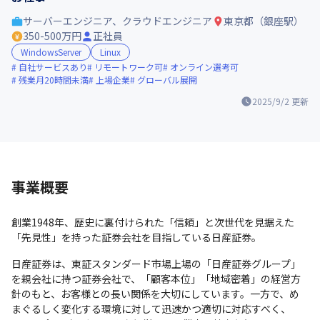
サーバーエンジニア、クラウドエンジニア
東京都（銀座駅）
350-500万円
正社員
WindowsServer
Linux
自社サービスあり
リモートワーク可
オンライン選考可
残業月20時間未満
上場企業
グローバル展開
2025/9/2
更新
事業概要
創業1948年、歴史に裏付けられた「信頼」と次世代を見据えた
「先見性」を持った証券会社を目指している日産証券。
日産証券は、東証スタンダード市場上場の「日産証券グループ」
を親会社に持つ証券会社で、「顧客本位」「地域密着」の経営方
針のもと、お客様との長い関係を大切にしています。一方で、め
まぐるしく変化する環境に対して迅速かつ適切に対応すべく、