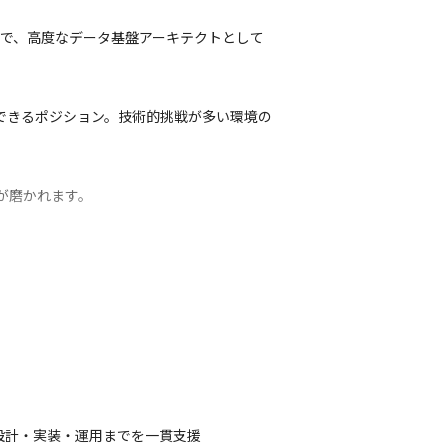
とで、高度なデータ基盤アーキテクトとして
ドできるポジション。技術的挑戦が多い環境の
が磨かれます。
とができます。
ら設計・実装・運用までを一貫支援
プアップ可能です。