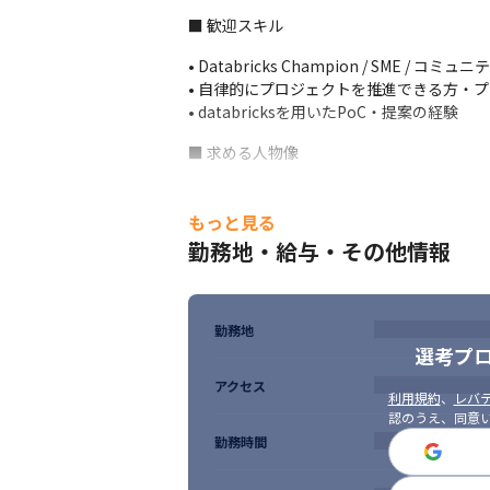
■ 歓迎スキル
• Databricks Champion / SME / コミ
• 自律的にプロジェクトを推進できる方・プ
• databricksを用いたPoC・提案の経験
■ 求める人物像
• 手を動かして実装できる Hands-onエンジ
• 常に新しいdatabricks機能への学習意欲が
もっと見る
• プロジェクト推進力があり自走できる方

勤務地・給与・その他情報
• 少数精鋭チームで成長・価値貢献に興味
勤務地
選考プ
アクセス
利用規約
、
レバテ
認のうえ、同意
勤務時間