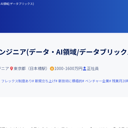
タ・AI領域/データブリックス)
タエンジニア(データ・AI領域/データブリック
ジニア
東京都（日本橋駅）
1000-1600万円
正社員
フレックス制度あり
新規立ち上げ
新技術に積極的
ベンチャー企業
残業月20