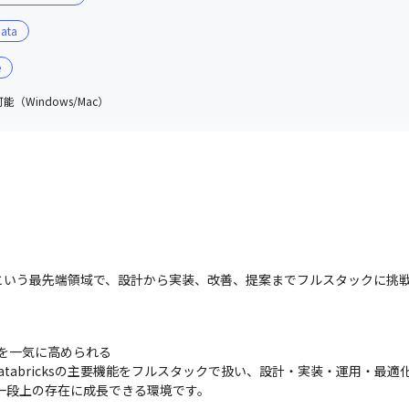
Data
e
（Windows/Mac）
データ基盤」という最先端領域で、設計から実装、改善、提案までフルスタック
ルを一気に高められる

log など、Databricksの主要機能をフルスタックで扱い、設計・実装・運用
して一段上の存在に成長できる環境です。