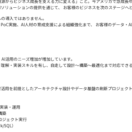
源からビジネス成長を支える力に変える」こと。今アメリカで急成長中
ata+AIソリューションの提供を通じて、 お客様のビジネスを次のステージへ
の導入ではありません。

PoC実施、AI人材の育成支援による組織強化まで、 お客様のデータ・
行、AI活用のニーズ増加が増加しています。

クチャ理解・実装スキルを有し、自走して設計〜構築〜最適化まで対応できるシ
習活用を前提としたアーキテクチャ設計やデータ基盤の刷新プロジェク
ンの実装・運用

構築

ロジェクト実行

/SQL）
