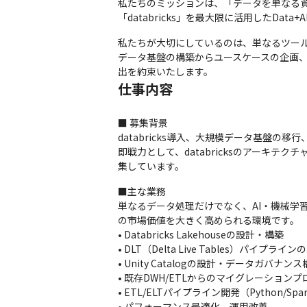
私たちのミッションは、「データを単なる資
「databricks」を最大限に活用したD
私たちが大切にしているのは、単なるツール
データ基盤の構築からユースケースの企画、
出を約束いたします。
仕事内容
■ 募集背景

databricks導入、大規模データ基盤の移
即戦力として、databricksのアーキテ
集しています。
■主な業務

単なるデータ処理だけでなく、AI・機械学
の市場価値を大きく高められる環境です。

• Databricks Lakehouseの設計・構築

• DLT（Delta Live Tables）パイプライ
• Unity Catalogの設計・データガバナンス
• 既存DWH/ETLからのマイグレーションプ
• ETL/ELTパイプライン開発（Python/Spark
• パフォーマンス最適化、運用改善
