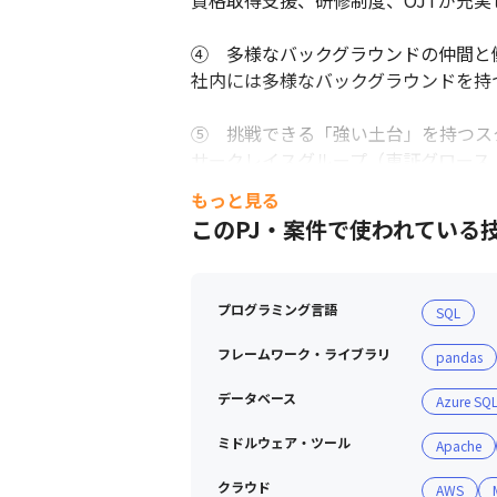
資格取得支援、研修制度、OJTが充実
④　多様なバックグラウンドの仲間と
社内には多様なバックグラウンドを持
⑤　挑戦できる「強い土台」を持つスタ
サークレイスグループ（東証グロース
ならではの柔軟性と上場企業グループ
もっと見る
このPJ・案件で使われている
プログラミング言語
SQL
フレームワーク・ライブラリ
pandas
データベース
Azure SQ
ミドルウェア・ツール
Apache
クラウド
AWS