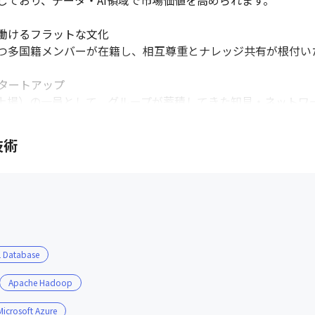
しており、データ・AI領域で市場価値を高められます。

働けるフラットな文化

つ多国籍メンバーが在籍し、相互尊重とナレッジ共有が根付いた
ートアップ

上場）の一員として、グループが蓄積してきた知見・ネットワ
の安定性を兼ね備えた環境があります。
技術
L Database
Apache Hadoop
Microsoft Azure