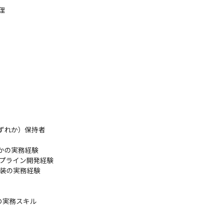


 のいずれか）保持者

いずれかの実務経験

タパイプライン開発経験

装の実務経験

かの実務スキル
