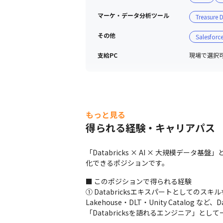
マーケ・データ分析ツール
Treasure 
その他
Salesforc
支給PC
現場で選択可能
もっと見る
得られる経験・キャリアパス
「Databricks × AI × 大規模
化できるポジションです。
■ このポジションで得られる経験

① Databricksエキスパートとしてのスキ
Lakehouse・DLT・Unity Cata
「Databricksを語れるエンジニア」と