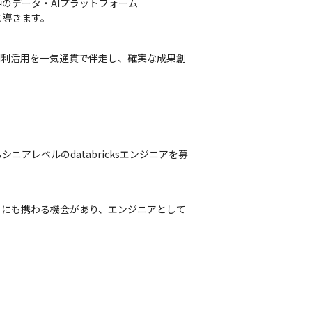
のデータ・AIプラットフォーム
と導きます。
AI利活用を一気通貫で伴走し、確実な成果創
ニアレベルのdatabricksエンジニアを募
トにも携わる機会があり、エンジニアとして