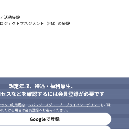
ュニティ活動経験

ロジェクトマネジメント（PM）の経験

ニア

高い方

がある方
想定年収、待遇・福利厚生、
ロセスなどを確認するには会員登録が必要です
ックID利用規約
、
レバレジーズグループ・プライバシーポリシー
をご確
いただける場合は会員登録へお進みください。
Googleで登録