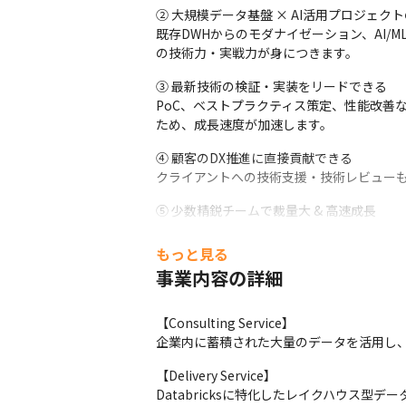
② 大規模データ基盤 × AI活用プロジェクト
既存DWHからのモダナイゼーション、AI
の技術力・実戦力が身につきます。
③ 最新技術の検証・実装をリードできる

PoC、ベストプラクティス策定、性能改善
ため、成長速度が加速します。
④ 顧客のDX推進に直接貢献できる

クライアントへの技術支援・技術レビューも
⑤ 少数精鋭チームで裁量大 & 高速成長
意思決定スピードが速く、「自分の技術が
もっと見る
事業内容の詳細
■ キャリアパス
 ① Databricksスペシャリスト／アーキテクト

【Consulting Service】

Databricks Champion、SMEとして
企業内に蓄積された大量のデータを活用し、
Lakehouse全体のアーキテクチャを設
【Delivery Service】

 ② データアーキテクト／テックリード

Databricksに特化したレイクハウス
プロジェクト横断で技術戦略を担うテック