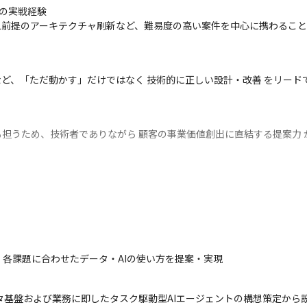
の実戦経験

/ML前提のアーキテクチャ刷新など、難易度の高い案件を中心に携わるこ
など、「ただ動かす」だけではなく 技術的に正しい設計・改善 をリー
担うため、技術者でありながら 顧客の事業価値創出に直結する提案力 
組織やクライアントを動かしている」という手応えを感じながら働くこ
社内外で専門性を発揮する立場へ。

各課題に合わせたデータ・AIの使い方を提案・実現
計できる上級エンジニアとしてキャリアを確立できます。
型データ基盤および業務に即したタスク駆動型AIエージェントの構想策定か
リードや、データ基盤全体を設計するアーキテクトポジションへステッ