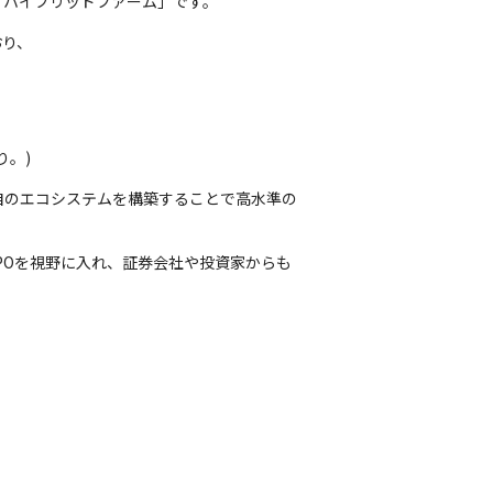
「ハイブリッドファーム」です。
り、

り。)
自のエコシステムを構築することで高水準の
年のIPOを視野に入れ、証券会社や投資家からも