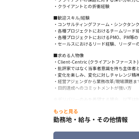
ができます。

・クライアントとの折衝経験
将来的に近接領域(ファンド事業・BPO事
いです。
■歓迎スキル/経験

・コンサルティングファーム・シンクタンク
◯ストレスフリーなマネジメント

・各種プロジェクトにおけるチームリード経
「若いうちにできる限り自分を成長させた
・各種プロジェクトにおけるPMO、PM等の
レイヤーはコミュニケーションコストをか
・セールスにおけるリード経験、リーダー
◯クライアントの課題に真に向き合うことが
■求める人物像

フリーランスとの協業により適正な価格水
・Client-Centric (クライアントファース
無理ない金額で最後まで伴走支援すること
・批評家ではなく当事者意識を持ち主体者と
・変化を楽しみ、変化に対しチャレンジ精神
■中長期のキャリアパス

・経営アジェンダから業務改革/現場課題ま
・グループ会社CxO

・目的達成へのコミットメントが強い方
・新規事業立上げ責任者　等

・コンサルティング部門長/責任者 (COO)

※デリバリーのみを希望する場合、以下は対
・領域特化スペシャリスト
・デリバリーだけではなく、経営や事業推進
もっと見る
・アカウントマネジメントや営業/事業推進
勤務地・給与・その他情報