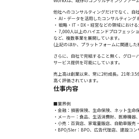
WorkXは、既存のコンサルティングファ
他社へのコンサルティングだけでなく、自社
・ AI・データを活用したコンサルティング＆エ
・ 戦略・IT・DX・経営などの領域における
・ 7,000人以上のハイエンドプロフェッショ
など、複数事業を展開しています。

(上記のほか、プラットフォームに関連した
さらに、自社で完結すること無く、グロー
サービス提供を可能にしています。
売上高は創業以来、常に2桁成長。21年:3.5
高く評価されています。
仕事内容
■業界例

・金融：損害保険、生命保険、ネット生命保
・メーカー：食品、生活消費財、医療機器、
・小売：百貨店、家電量販店、自動車販売・
・BPO/SIer：BPO、広告代理店、建設コ