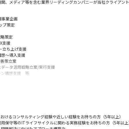
機関、メディア等を含む業界リーディングカンパニーが当社クライアン
事業企画

ップ策定

略策定

支援

立ち上げ支援

想～導入支援

善策立案

データ活用戦略立案/実行支援

ーン構想支援　等
拓/既存アカウントマネジメント

裁量で自由に行うことが可能です。社内のしがらみを気にせず、フリー
め落とすか？」を考え、スピード感を持って実行することができる環境
00名超えるフリーランス人材を含めた提案が可能となるため、他ファー
におけるコンサルティング経験や近しい経験をお持ちの方（5年以上）

発

用保守等のITライフサイクルに関わる実務経験をお持ちの方（5年以上）
ンとなるため、案件のデリバリーだけでなく、営業・人事育成などの事業
問題解決に向けたアプローチ構築力
