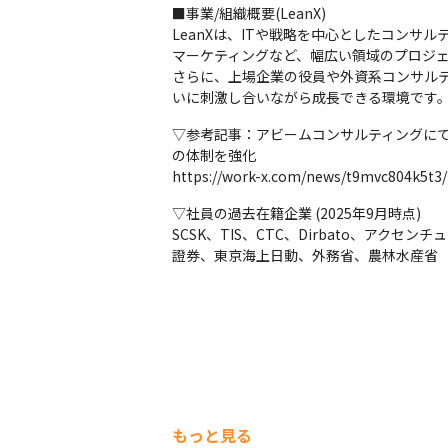
■事業/組織概要(LeanX)

LeanXは、ITや戦略を中心としたコン
マーケティングなど、幅広い領域のプロジェ
さらに、上場企業の役員や外資系コンサル
いに刺激し合いながら成長できる環境です
▽参考記事：アビームコンサルティングにて
の体制を強化

https://work-x.com/news/t9mvc804k5t3/
▽社員の過去在籍企業 (2025年9月時点)

SCSK、TIS、CTC、Dirbato、アクセ
證券、東京海上日動、外務省、農林水産省
もっと見る