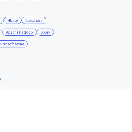
Hbase
Cassandra
Apache Hadoop
Spark
Microsoft Azure