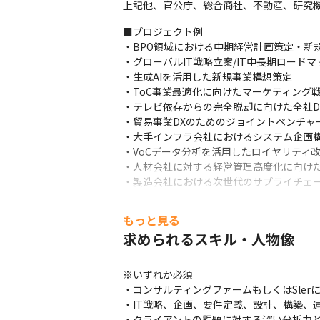
上記他、官公庁、総合商社、不動産、研究
■プロジェクト例

・BPO領域における中期経営計画策定・新規
・グローバルIT戦略立案/IT中長期ロードマ
・生成AIを活用した新規事業構想策定

・ToC事業最適化に向けたマーケティング戦
・テレビ依存からの完全脱却に向けた全社DX
・貿易事業DXのためのジョイントベンチャー
・大手インフラ会社におけるシステム企画構
・VoCデータ分析を活用したロイヤリティ改
・人材会社に対する経営管理高度化に向けた
・製造会社における次世代のサプライチェ
■当ポジションの魅力

もっと見る
◯裁量重視の自由度が高い新規アカウント開
求められるスキル・人物像
対クライアントに対する意思決定を自分の
し、「どのようなプランでクライアントを攻
さらに、自社コンサルタントに加え、7,0
※いずれか必須

・コンサルティングファームもしくはSler
◯コンサルティングに縛られない事業/組織開
・IT戦略、企画、要件定義、設計、構築、運
事業部 部長またはそれに準ずるポジショ
・クライアントの課題に対する深い分析力と