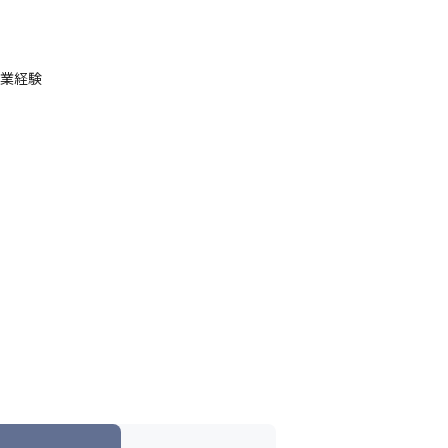
責任者として携わることができる可能性が高
業経験

の考え方が浸透しているため、マネージャー
専門性を持ち合わせながらもクライアントに