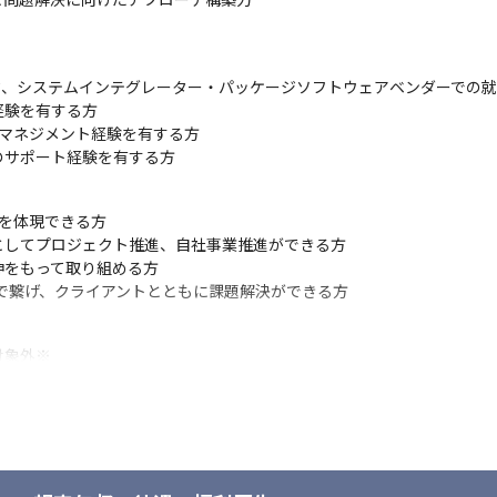
業など)へ事業を多角化予定であり、自社事業の推進や新規事業の開発に
、システムインテグレーター・パッケージソフトウェアベンダーでの就
験を有する方

い」という志向を持ったメンバー層が多く、「凡事徹底」「量質転化」
マネジメント経験を有する方

けず、ストレスフリーに働くことができます。
のサポート経験を有する方
できるビジネスモデル

準（価格競争力）と高い品質のいずれも併せ持つことを可能とし、高度
ト)を体現できる方

が可能です。
してプロジェクト推進、自社事業推進ができる方

をもって取り組める方

で繋げ、クライアントとともに課題解決ができる方

象外※

、組織運営に関わりたい方

に挑戦してみたい方