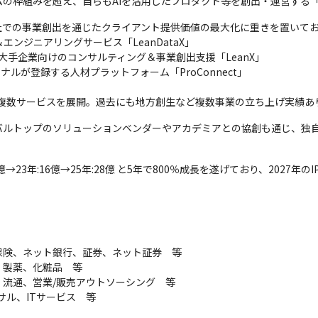
ームの枠組みを超え、自らもAIを活用したプロダクト等を創出・運営する
での事業創出を通じたクライアント提供価値の最大化に重きを置いてお
ンジニアリングサービス「LeanDataX」

大手企業向けのコンサルティング＆事業創出支援「LeanX」

ナルが登録する人材プラットフォーム「ProConnect」

複数サービスを展開。過去にも地方創生など複数事業の立ち上げ実績あ
バルトップのソリューションベンダーやアカデミアとの協創も通じ、独
億→23年:16億→25年:28億 と5年で800％成長を遂げており、2027
険、ネット銀行、証券、ネット証券　等

製薬、化粧品　等

流通、営業/販売アウトソーシング　等

ンサル、ITサービス　等