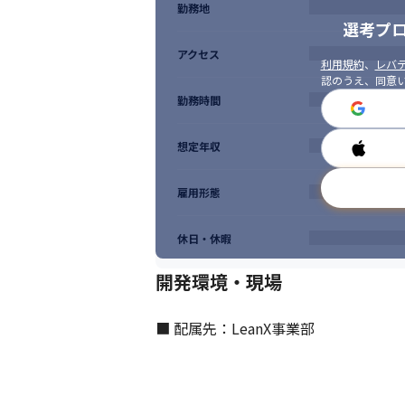
勤務地
選考プ
アクセス
利用規約
、
レバテ
認のうえ、同意
勤務時間
想定年収
雇用形態
休日・休暇
開発環境・現場
■ 配属先：LeanX事業部