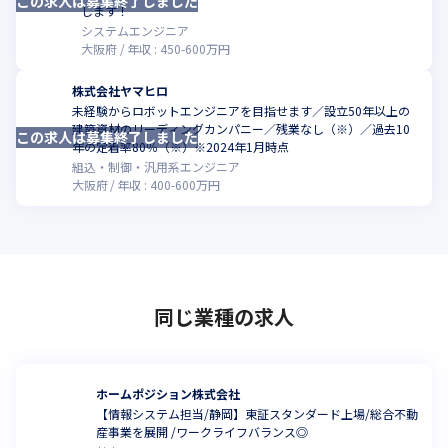
この求人は募集終了しました
します！
システムエンジニア
大阪府
年収 :
450
-
600
万円
株式会社ヤマヒロ
未経験からロボットエンジニアを目指せます／設立50年以上の
建築資材のリーディングカンパニー／残業なし（※）／過去10
この求人は募集終了しました
年の定着率80％（※）※2024年1月時点
組込・制御・汎用系エンジニア
大阪府
年収 :
400
-
600
万円
同じ業種の求人
ホームポジション株式会社
【情報システム担当/静岡】東証スタンダード上場/総合不動
産事業を展開 /ワークライフバランス◎