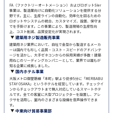
FA（ファクトリーオートメーション）およびロボットSIer
事業は、製造業向けに自動化ソリューションを提供する分
野です。主に、生産ラインの自動化、効率化を図るための
ロボットやシステムの統合、カスタマイズ、設置、保守ま
でを手掛けます。この事業により、製造現場の生産性向
上、コスト削減、品質安定化が実現されます。
建築用ネジ製造販売事業
建築用ネジ業界において、自社で金型から製造するメーカ
ーは国内でも珍しく品質・コスト・スピードのアドバンテ
ージを活かし、大手ゼネコンからの採用実績が多数！建築
用ねじのリーディングカンパニーとして、業界では誰もが
知る企業に成長しました。
国内ホテル事業
大阪メトロ御堂筋線「本町」駅より徒歩5分に「MERBABU
STAY OSAKA」というホテルを経営しています。チェックイ
ンからチェックアウトまで無人対応しているスマートホテ
ルです。全ての客室に大型プロジェクターを設置し、アレ
クサを活用し、室内のさまざまな設備を音声操作できま
す。
中東向け貿易事業部