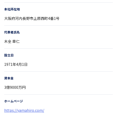
本社所在地
大阪府
河内長野市上原西町4番1号
代表者氏名
木全 章仁
設立日
1971年4月1日
資本金
3億9000万円
ホームページ
https://yamahiro.com/