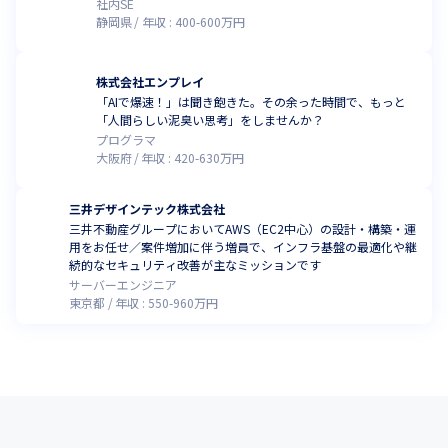
社内SE
静岡県
年収 :
400
-
600
万円
株式会社エンプレイ
「AIで爆速！」は聞き飽きた。その余った時間で、もっと
「人間らしい泥臭い思考」をしませんか？
プログラマ
大阪府
年収 :
420
-
630
万円
三井デザインテック株式会社
三井不動産グループにおいてAWS（EC2中心）の設計・構築・運
用をお任せ／案件増加に伴う増員で、インフラ基盤の最適化や継
続的なセキュリティ改善が主なミッションです
サーバーエンジニア
東京都
年収 :
550
-
960
万円