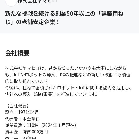
株式会社ヤマヒロ
新たな挑戦を続ける創業50年以上の「建築用ね
じ」の老舗安定企業！
会社概要
株式会社ヤマヒロは、昔から培ったノウハウも大事にしながら
も、IoTやロボットの導入、DXの推進などの新しい技術にも積極
的に取り組んでいます。

今後は、社内で蓄積されたロボット・IoTに関する能力を活用し、
他社への導入（SIer事業）を推進していきます。
【会社概要】

設立：1971年4月

代表者：木全章仁

従業員数：110名（2024年１月現在）

資本金：3億9000万円

売上高：33億円