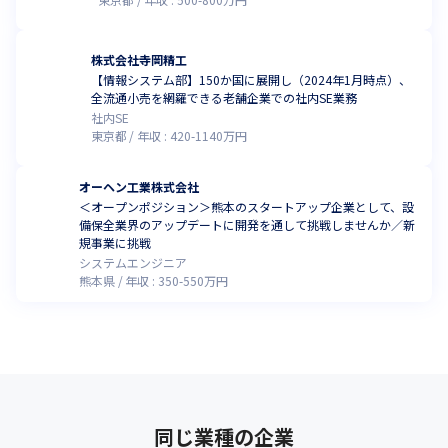
株式会社寺岡精工
【情報システム部】150か国に展開し（2024年1月時点）、
全流通小売を網羅できる老舗企業での社内SE業務
社内SE
東京都
年収 :
420
-
1140
万円
オーヘン工業株式会社
＜オープンポジション＞熊本のスタートアップ企業として、設
備保全業界のアップデートに開発を通して挑戦しませんか／新
規事業に挑戦
システムエンジニア
熊本県
年収 :
350
-
550
万円
同じ業種の企業