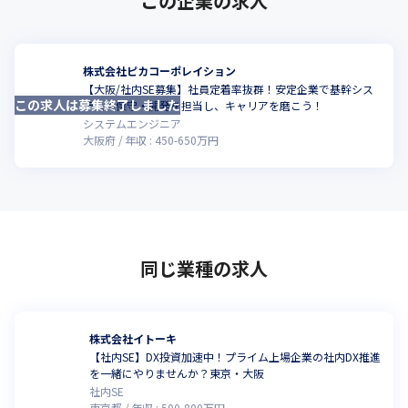
この企業の求人
株式会社ピカコーポレイション
【大阪/社内SE募集】社員定着率抜群！安定企業で基幹シス
この求人は募集終了しました
テムの保守・開発を担当し、キャリアを磨こう！
システムエンジニア
大阪府
年収 :
450
-
650
万円
同じ業種の求人
株式会社イトーキ
【社内SE】DX投資加速中！プライム上場企業の社内DX推進
を一緒にやりませんか？東京・大阪
社内SE
東京都
年収 :
500
-
800
万円