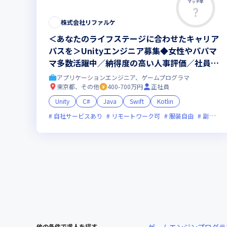
マッチ率
株式会社リファルケ
＜あなたのライフステージに合わせたキャリア
パスを＞Unityエンジニア募集◆女性やパパマ
マ多数活躍中／納得度の高い人事評価／社員が
中心の案件営業／年休130日／エンジニア定着
アプリケーションエンジニア、ゲームプログラマ
率97%
東京都、その他
400-700万円
正社員
Unity
C#
Java
Swift
Kotlin
自社サービスあり
リモートワーク可
服装自由
副業可
他の条件で求人を探す