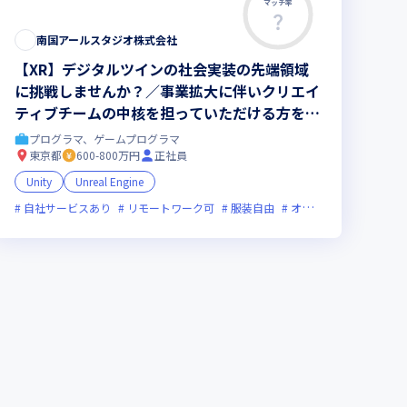
マッチ率
南国アールスタジオ株式会社
【XR】デジタルツインの社会実装の先端領域
に挑戦しませんか？／事業拡大に伴いクリエイ
ティブチームの中核を担っていただける方を募
集／自社プロダクト案件およびプライム案件の
プログラマ、ゲームプログラマ
み
東京都
600-800万円
正社員
Unity
Unreal Engine
残業月20時間未満
自社サービスあり
女性エンジニアが活躍中
リモートワーク可
服装自由
オンライン選考可
フ