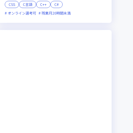
CSS
C言語
C++
C#
オンライン選考可
残業月20時間未満