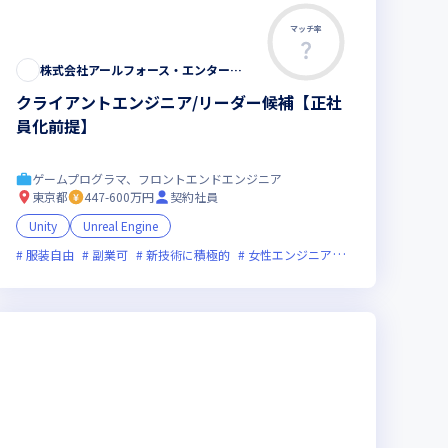
マッチ率
株式会社アールフォース・エンターテインメント
クライアントエンジニア/リーダー候補【正社
員化前提】
ゲームプログラマ、フロントエンドエンジニア
東京都
447-600万円
契約社員
Unity
Unreal Engine
服装自由
副業可
新技術に積極的
女性エンジニアが活躍中