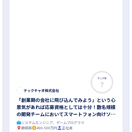
マッチ率
テックチャオ株式会社
「創業期の会社に飛び込んでみよう」という心
意気があれば応募資格としては十分！数名規模
の開発チームにおいてスマートフォン向けソー
シャルゲームの開発をお任せします
システムエンジニア、ゲームプログラマ
静岡県
400-500万円
正社員