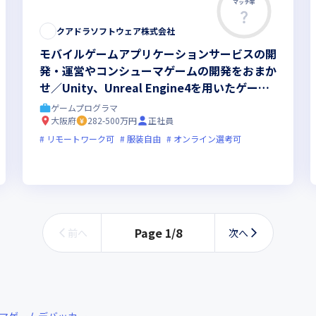
マッチ率
クアドラソフトウェア株式会社
モバイルゲームアプリケーションサービスの開
発・運営やコンシューマゲームの開発をおまか
せ／Unity、Unreal Engine4を用いたゲーム
開発の経験を活かしませんか
ゲームプログラマ
大阪府
282-500万円
正社員
リモートワーク可
服装自由
オンライン選考可
オンライン選考可
フレックス制度あり
新技術に積極的
ベンチャー企業
Page
1
/
8
前へ
次へ