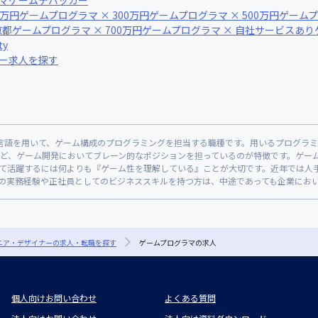
マ
ゲームデバッカー
0万円
ゲームプログラマ × 300万円
ゲームプログラマ × 500万円
ゲームプ
京都
ゲームプログラマ × 700万円
ゲームプログラマ × 自社サービスあり
ty
ナー求人を探す
発言語を用いて、ゲーム構成のプログラミングを担当する職種です。用いるプログラ
ど、ゲーム開発においてブレーン的なポジションを担っているのが特徴です。ゲー
て活躍するには何よりも『ゲーム性を理解している』ことが大切です。近年では人
の実務経験や正社員としてのビジネススキルを持つ方は、中途であっても企業にお
ジニア・デザイナーの求人・転職を探す
ゲームプログラマの求人
個人向けお問い合わせ
よくある質問