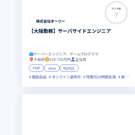
マッチ率
株式会社オーツー
【大阪勤務】サーバサイドエンジニア
サーバーエンジニア、ゲームプログラマ
大阪府
330-750万円
正社員
PHP
Java
MySQL
服装自由
オンライン選考可
残業月20時間未満
裁量労働制あり