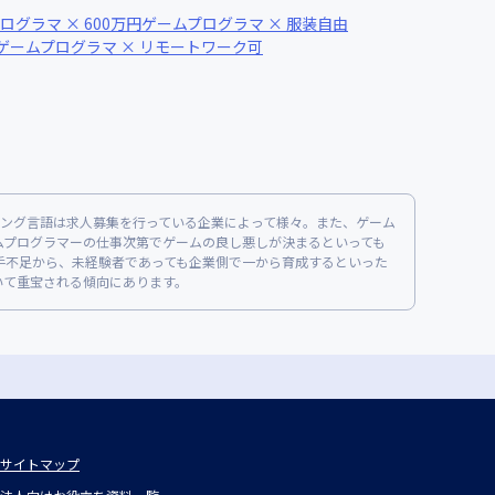
ログラマ × 600万円
ゲームプログラマ × 服装自由
ゲームプログラマ × リモートワーク可
ミング言語は求人募集を行っている企業によって様々。また、ゲーム
ムプログラマーの仕事次第でゲームの良し悪しが決まるといっても
手不足から、未経験者であっても企業側で一から育成するといった
いて重宝される傾向にあります。
サイトマップ