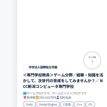
マッチ率
学校法人国際総合学園
＜専門学校教員＞ゲーム分野／経験・知識を活
かして、次世代の育成をしてみませんか？／ N
CC新潟コンピュータ専門学校
ゲームプログラマ、ゲームエンジンプログラマ
新潟県
350-600万円
契約社員
Unity
Unreal Engine
C言語
C++
C#