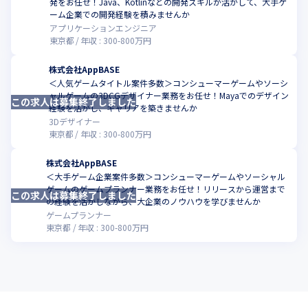
発をお任せ！Java、Kotlinなどの開発スキルが活かして、大手ゲ
こ
ーム企業での開発経験を積みませんか
アプリケーションエンジニア
東京都
年収 :
300
-
800
万円
株式会社AppBASE
＜人気ゲームタイトル案件多数＞コンシューマーゲームやソーシ
ャルゲームの3DCGデザイナー業務をお任せ！Mayaでのデザイン
この求人は募集終了しました
経験を活かし、キャリアを築きませんか
3Dデザイナー
東京都
年収 :
300
-
800
万円
株式会社AppBASE
＜大手ゲーム企業案件多数＞コンシューマーゲームやソーシャル
ゲームのゲームプランナー業務をお任せ！リリースから運営まで
この求人は募集終了しました
の経験を活かしながら、大企業のノウハウを学びませんか
ゲームプランナー
東京都
年収 :
300
-
800
万円