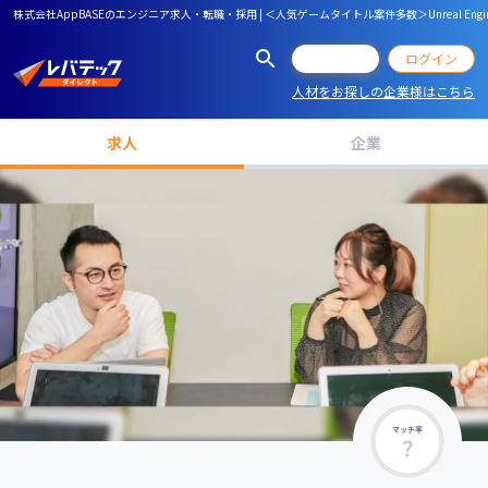
株式会社AppBASEのエンジニア求人・転職・採用 | ＜人気ゲームタイトル案件多数＞Unrea
会員登録
ログイン
人材をお探しの企業様はこちら
求人
企業
マッチ率