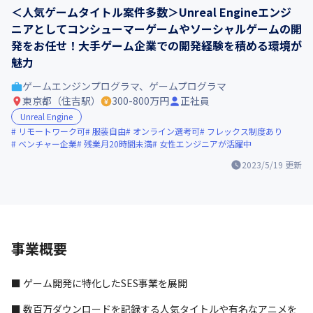
＜人気ゲームタイトル案件多数＞Unreal Engineエンジ
ニアとしてコンシューマーゲームやソーシャルゲームの開
発をお任せ！大手ゲーム企業での開発経験を積める環境が
魅力
ゲームエンジンプログラマ、ゲームプログラマ
東京都（住吉駅）
300-800万円
正社員
Unreal Engine
リモートワーク可
服装自由
オンライン選考可
フレックス制度あり
ベンチャー企業
残業月20時間未満
女性エンジニアが活躍中
2023/5/19
更新
事業概要
■ ゲーム開発に特化したSES事業を展開
■ 数百万ダウンロードを記録する人気タイトルや有名なアニメを