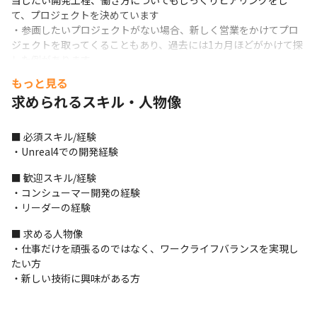
当したい開発工程、働き方についてもじっくりヒアリングをし
て、プロジェクトを決めています

・参画したいプロジェクトがない場合、新しく営業をかけてプロ
ジェクトを取ってくることもあり、過去には1カ月ほどがかけて探
した例があります

・新規開発はサービスのリリースまで、ソーシャルゲームの運用
もっと見る
ならサービス終了までと、希望に応じて参画期間は柔軟に変更可
求められるスキル・人物像
能です
＜開発体制について＞

■ 必須スキル/経験

・プロジェクトや、希望する開発工程により異なりますが、平均
・Unreal4での開発経験
して20～30人規模のチームで開発をしています

・希望するプロジェクトにより、社内に参画メンバーがいる場合
■ 歓迎スキル/経験

と、1人目の参画の場合があります

・コンシューマー開発の経験

・開発メンバーとのタスクや不明点の確認等のコミュニケーショ
・リーダーの経験
ンは、基本的にSlackで行っています
■ 求める人物像

＜入社後の流れ＞

・仕事だけを頑張るのではなく、ワークライフバランスを実現し
・希望のプロジェクトに参画していただいた後、担当できる業務
たい方

からお任せしてきます
・新しい技術に興味がある方
■ この仕事の面白み、魅力

・プロジェクトを決める時には、エンジニアの意見を最大限尊重