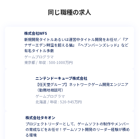
同じ職種の求人
株式会社WFS
新規開発タイトルあるいは運営中タイトル開発をお任せ／『ア
ナザーエデン時空を超える猫』『ヘブンバーンズレッド』など
有名タイトル多数
ゲームプログラマ
東京都
年収 :
500
-
1000
万円
ニンテンドーキューブ株式会社
【任天堂グループ】ネットワークゲーム開発エンジニア
（勤務地相談可）
ゲームプログラマ
北海道
年収 :
520
-
945
万円
株式会社タキオン
プロジェクトリーダーとして、ゲームソフトの制作やメンバー
の育成などをお任せ！ゲームソフト開発のリーダー経験が積め
る環境