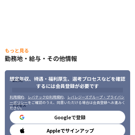
するため、自分の理想の開発環境を実現できます

・大きく成長するスマートフォンのゲーム市場の中で、スマート
フォン特有の高機能な開発技術に挑戦できます

・大手案件が多いため、誰もが知る有名タイトルや、次の時代を
牽引するようなゲーム開発に携われるチャンスがあります

・有名タイトルの開発の裏側を知る、大手のノウハウを学ぶ機会
が多くあります
もっと見る
勤務地・給与・その他情報
想定年収、待遇・福利厚生、
選考プロセスなどを確認
勤務地
するには会員登録が必要です
利用規約
、
レバテックID利用規約
、
レバレジーズグループ・プライバシ
ーポリシー
をご確認のうえ、同意いただける場合は会員登録へお進みく
アクセス
ださい。
Googleで登録
Appleでサインアップ
勤務時間