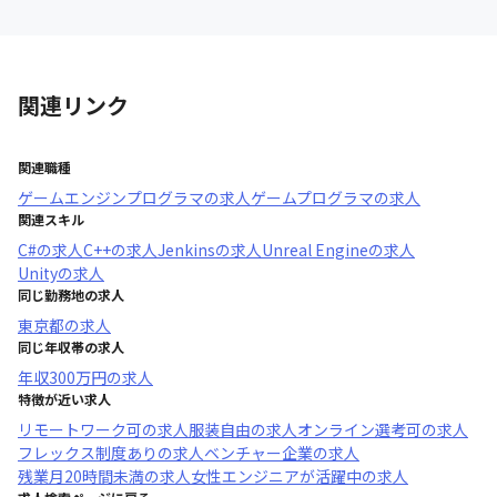
関連リンク
関連職種
ゲームエンジンプログラマ
の求人
ゲームプログラマ
の求人
関連スキル
C#
の求人
C++
の求人
Jenkins
の求人
Unreal Engine
の求人
Unity
の求人
同じ勤務地の求人
東京都
の求人
同じ年収帯の求人
年収
300万円
の求人
特徴が近い求人
リモートワーク可
の求人
服装自由
の求人
オンライン選考可
の求人
フレックス制度あり
の求人
ベンチャー企業
の求人
残業月20時間未満
の求人
女性エンジニアが活躍中
の求人