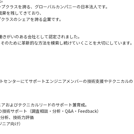
。

プクラスを誇る、グローバルカンパニーの日本法人です。

成果を残してきており、

プクラスのシェアを誇る企業です。
GPTW)、働きがいのある会社として認定されました。

、そのために革新的な方法を模索し続けていくことを大切にしています
ルサポ―トセンターにてサポートエンジニアメンバーの技術支援やテクニカル
アおよびテクニカルリードのサポート兼育成。

術サポート（調査相談・分析・Q&A・Feedback）

I分析、技術力評価

ニア向け）
