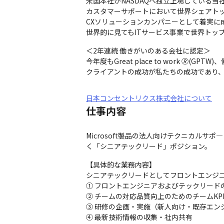
米国本社がNASDAQへ独立上場している当社
カスタマーサポートにおいて世界シェアトッ
CXソリューションカンパニーとして着実に
世界的に見てもITサービス事業で世界トッ
＜2年連続 働きがいのある会社に認定＞

今年度もGreat place to work 🄬(
クライアントの成功が私たちの成功であり
日本コンセントリクス株式会社について
仕事内容
Microsoft製品の法人向けテクニカ
く「シニアテックリード」ポジション。
【具体的な業務内容】

シニアテックリードとしてフロントエンジニ
① フロントエンジニアおよびテックリードの技
② チームの対応品質向上のためのチームKP
③ 研修の企画・実施（新人向け・既存エンジ
④ 最新技術情報の収集・社内共有
