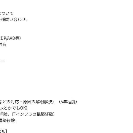
ついて

する各種問い合わせ。

P/AVD等）

共有
衝

向上を意識したコミュニケーション
共有

決できる体制の構築

などの対応・原因の解明解決）（5年程度）

的に発生しませんが、顧客満足のために可能な範囲での対応は歓迎。
xとかでもOK）

経験、ITインフラの構築経験）

構築経験
ル】
