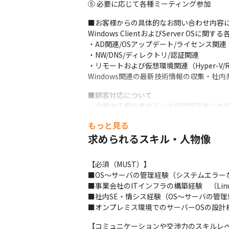
⑤ 必要に応じて各種ミーティング参加
■お客様からの具体的なお問い合わせ内容に
Windows ClientおよびServer OSに関
・AD関連/OSアップデート/ライセンス関連

・NW/DNS/ディレクトリ/認証関連

・リモートおよび仮想環境関連（Hyper-V/RD
Windows関連の最新技術情報の収集・社内
■顧客対応について

・企業のIT担当者やデータ部門管理者との折
・技術的な説明とサポート、顧客満足度の
もっと見る
■チーム支援について

求められるスキル・人物像
・初学者メンバーの技術サポートとナレッジ
・問い合わせ内容の分析と改善提案

【必須（MUST）】

・クライアント側の支援に頼らず、内部で解
■OS〜サーバの管理経験（システムエラー
※開発支援、コンサルティング業務は基本
■事業会社のITインフラの構築経験　（Linu
■社内SE・情シス経験（OS〜サーバの管理
■オンプレミス環境でのサーバーOSの設計
【コミュニケーションや交渉力のスキルレベ