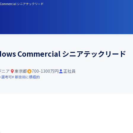
mmercial シニアテックリード
ows Commercial シニアテックリード
ジニア
東京都
700-1300万円
正社員
ン選考可
新技術に積極的