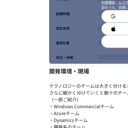
利用規約
、
レバテ
認のうえ、同意
勤務時間
想定年収
雇用形態
休日・休暇
開発環境・現場
テクノロジーのチームは大きく分けると
さらに細かく分けていくと数十のチー
（一部ご紹介）

・Windows Commercialチーム　

・Azureチーム

・Dynamicsチーム

・開発系のチーム
