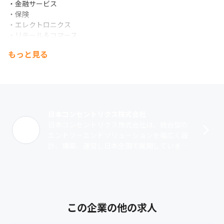
・金融サービス

・保険

・エレクトロニクス

・リテール＆コマース

・通信/メディア

もっと見る
・テクノロジー
日本コンセントリクス株式会社
日本コンセントリクス株式会社は、統合型の
エンドツーエンドソリューションを幅広く設
計、構築、運営し日本全国で展開していま
す。 エンドツーエンドソリューションとは、
企業が自社における業務の一部を外部の専
門･･･
この企業の他の求人