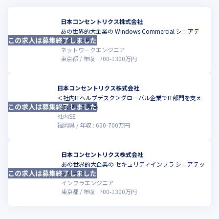
日本コンセントリクス株式会社
あの世界的大企業の Windows Commercial シニアテ
この求人は募集終了しました
こ
ックリード
ネットワークエンジニア
東京都
年収 :
700
-
1300
万円
日本コンセントリクス株式会社
＜社内ITヘルプデスク＞グローバル企業でIT部門を支え
この求人は募集終了しました
こ
るスタッフ募集
社内SE
福岡県
年収 :
600
-
700
万円
日本コンセントリクス株式会社
あの世界的大企業の セキュリティインフラ シニアテッ
この求人は募集終了しました
こ
クリード
インフラエンジニア
東京都
年収 :
700
-
1300
万円