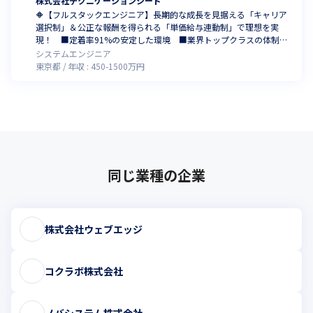
株式会社テクニケーションシード
🔶【フルスタックエンジニア】長期的な成長を見据える「キャリア
選択制」＆公正な報酬を得られる「単価給与連動制」で理想を実
現！ ■定着率91%の安定した環境 ■業界トップクラスの体制参
画割合 ■大手企業・直取引中心 ■2025年ベストベンチャー100
システムエンジニア
選出の成長企業 ■ホワイト認定企業取得 ■設立6年で728名超
東京都
年収 :
450
-
1500
万円
同じ業種の企業
株式会社ウェブエッジ
コクラボ株式会社
ノバシステム株式会社