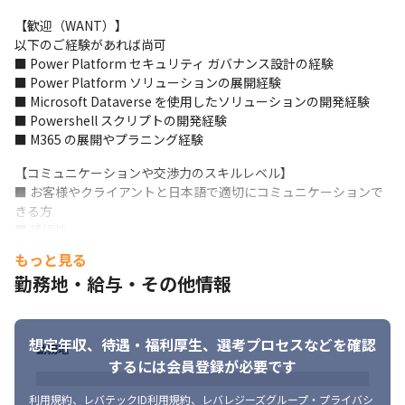
【歓迎（WANT）】

以下のご経験があれば尚可

■ Power Platform セキュリティ ガバナンス設計の経験

■ Power Platform ソリューションの展開経験

■ Microsoft Dataverse を使用したソリューションの開発経験

■ Powershell スクリプトの開発経験

■ M365 の展開やプラニング経験
【コミュニケーションや交渉力のスキルレベル】

■ お客様やクライアントと日本語で適切にコミュニケーションで
きる方

■ 積極性　

■ 人を育てたいと思う気持ち
もっと見る
勤務地・給与・その他情報
【言語】

■ 英語力不問
想定年収、待遇・福利厚生、
選考プロセスなどを確認
勤務地
するには会員登録が必要です
利用規約
、
レバテックID利用規約
、
レバレジーズグループ・プライバシ