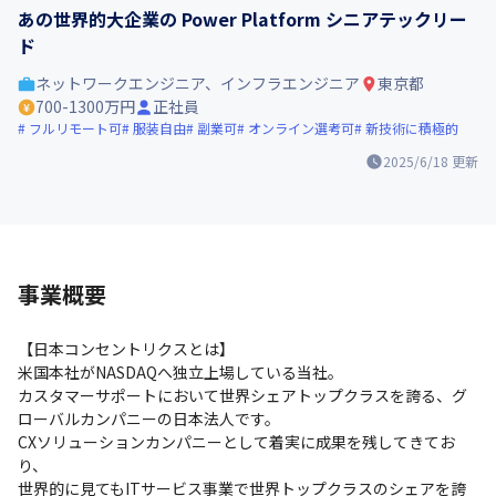
あの世界的大企業の Power Platform シニアテックリー
ド
ネットワークエンジニア、インフラエンジニア
東京都
700-1300万円
正社員
フルリモート可
服装自由
副業可
オンライン選考可
新技術に積極的
2025/6/18
更新
事業概要
【日本コンセントリクスとは】

米国本社がNASDAQへ独立上場している当社。

カスタマーサポートにおいて世界シェアトップクラスを誇る、グ
ローバルカンパニーの日本法人です。

CXソリューションカンパニーとして着実に成果を残してきてお
り、

世界的に見てもITサービス事業で世界トップクラスのシェアを誇