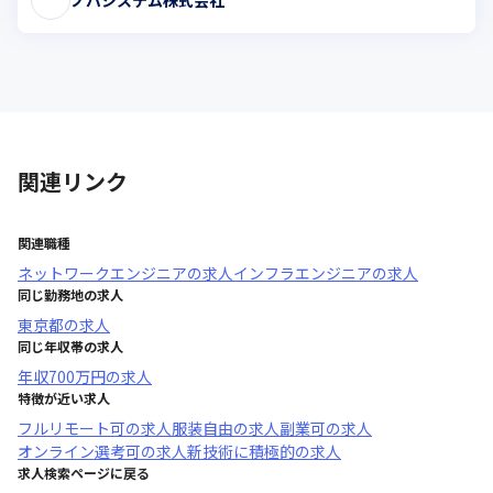
関連リンク
関連職種
ネットワークエンジニア
の求人
インフラエンジニア
の求人
同じ勤務地の求人
東京都
の求人
同じ年収帯の求人
年収
700万円
の求人
特徴が近い求人
フルリモート可
の求人
服装自由
の求人
副業可
の求人
オンライン選考可
の求人
新技術に積極的
の求人
求人検索ページに戻る