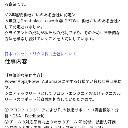
る企業です。
＜2年連続 働きがいのある会社に認定＞

今年度もGreat place to work @(GPTW)、働きがいのある会社と
して認定されました。

クライアントの成功が私たちの成功であり、そのために革新的な
方法を模索し続けていくことを大切にしています。
日本コンセントリクス株式会社について
仕事内容
【具体的な業務内容】

Power Apps/Power Automateに関する各種問い合わせ窓口業務
や、

シニアテックリードとしてフロントエンジニアおよびテクニカル
リードのサポート兼育成を担当していただきます。
① フロントエンジニアおよびTLの技術サポート（調査相談・分
析・Q&A・Feedback）

② チームの対応品質向上のためのチームKPI分析、技術力評価

③ 研修の企画・実施（新人向け・既存エンジニア向け）
