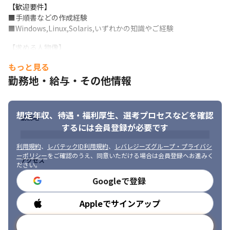
【歓迎要件】

■エンジニアの働き方を重視

■手順書などの作成経験

当社では利益よりエンジニアの働き方を重視しています。平均残
■Windows,Linux,Solaris,いずれかの知識やご経験
業間も10h以下で、プライベートの時間も確保しています。もし理
不尽な依頼により残業が続くような案件であった場合、改善要望
【求める人物像】

を出しそれでも改善されない場合は撤退するような動きを取って
■自ら率先的に仕事を取りにいける方。また課題を見つけそれを
います。
もっと見る
解決することも可能な方。

勤務地・給与・その他情報
■認識合わせをしながら仕事を進める意識を持っている方。
想定年収、待遇・福利厚生、
選考プロセスなどを確認
勤務地
するには会員登録が必要です
利用規約
、
レバテックID利用規約
、
レバレジーズグループ・プライバシ
ーポリシー
をご確認のうえ、同意いただける場合は会員登録へお進みく
アクセス
ださい。
Googleで登録
Appleでサインアップ
勤務時間
メールアドレスで登録