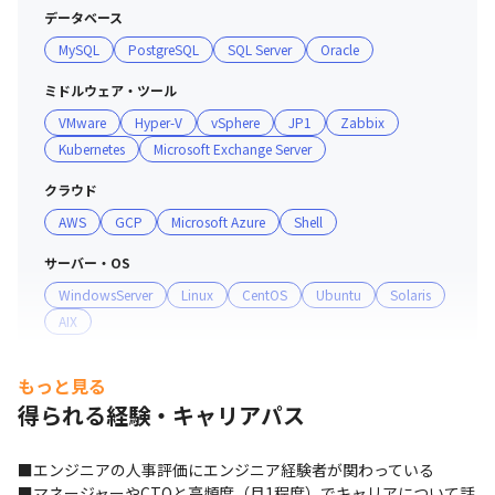
データベース
MySQL
PostgreSQL
SQL Server
Oracle
ミドルウェア・ツール
VMware
Hyper-V
vSphere
JP1
Zabbix
Kubernetes
Microsoft Exchange Server
クラウド
AWS
GCP
Microsoft Azure
Shell
サーバー・OS
WindowsServer
Linux
CentOS
Ubuntu
Solaris
AIX
プロジェクト管理
もっと見る
SharePoint
得られる経験・キャリアパス
■エンジニアの人事評価にエンジニア経験者が関わっている

■マネージャーやCTOと高頻度（月1程度）でキャリアについて話