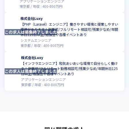
アプリケーションエンジニア
東京都
年収 :
400
-
800
万円
株式会社Luxy
【PHP（Laravel）エンジニア】働きやすい環境と提案しやすい
環境があります！副業可/フルリモート相談可/残業少なめ/年間
この求人は募集終了しました
こ
休日125日以上/勉強会や各種イベントあり
システムエンジニア
東京都
年収 :
400
-
800
万円
株式会社Luxy
【インフラエンジニア】和気あいあいな環境で自分らしく働け
る！副業可/フルリモート勤務相談可/残業少なめ/年間休日125
この求人は募集終了しました
こ
日以上/勉強会や各種イベントあり
アプリケーションエンジニア
東京都
年収 :
400
-
800
万円