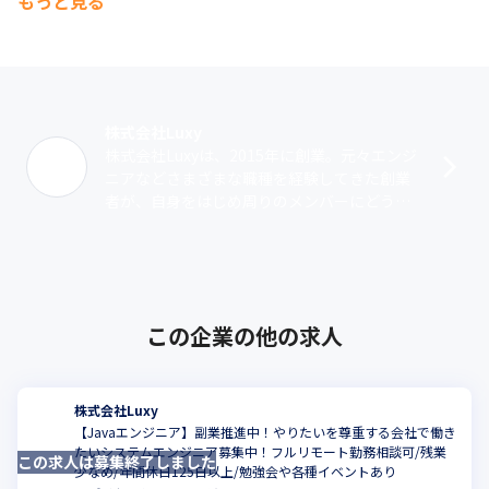
もっと見る
株式会社Luxy
株式会社Luxyは、2015年に創業。元々エンジ
ニアなどさまざまな職種を経験してきた創業
者が、自身をはじめ周りのメンバーにどうし
たら日々の生活やエンジニアライフが良いも
のになるかということへ向き合って･･･
この企業の他の求人
株式会社Luxy
【Javaエンジニア】副業推進中！やりたいを尊重する会社で働き
たいシステムエンジニア募集中！フルリモート勤務相談可/残業
この求人は募集終了しました
こ
少なめ/年間休日125日以上/勉強会や各種イベントあり