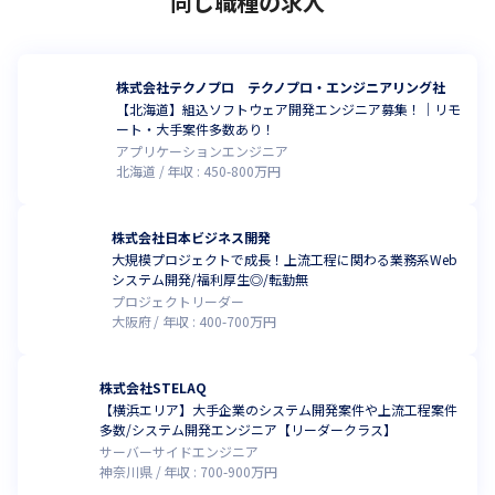
同じ職種の求人
株式会社テクノプロ テクノプロ・エンジニアリング社
【北海道】組込ソフトウェア開発エンジニア募集！｜リモ
ート・大手案件多数あり！
アプリケーションエンジニア
北海道
年収 :
450
-
800
万円
株式会社日本ビジネス開発
大規模プロジェクトで成長！上流工程に関わる業務系Web
システム開発/福利厚生◎/転勤無
プロジェクトリーダー
大阪府
年収 :
400
-
700
万円
株式会社STELAQ
【横浜エリア】大手企業のシステム開発案件や上流工程案件
多数/システム開発エンジニア【リーダークラス】
サーバーサイドエンジニア
神奈川県
年収 :
700
-
900
万円