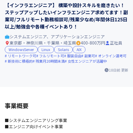
【インフラエンジニア】 構築や設計スキルを磨きたい！
ステップアップしたいインフラエンジニア求めてます！副
業可/フルリモート勤務相談可/残業少なめ/年間休日125日
以上/勉強会や各種イベントあり！
システムエンジニア、アプリケーションエンジニア
東京都・神奈川県・千葉県・埼玉県
400-800万円
正社員
WindowsServer
Linux
Solaris
AIX
リモートワーク可
フルリモート可
服装自由
副業可
オンライン選考可
新技術に積極的
残業月20時間未満
女性エンジニアが活躍中
18日前
更新
事業概要
■システムエンジニアリング事業

■エンジニア向けイベント事業