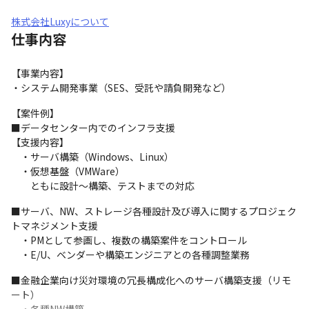
株式会社Luxyについて
仕事内容
【事業内容】

・システム開発事業（SES、受託や請負開発など）
【案件例】

■データセンター内でのインフラ支援

【支援内容】

　・サーバ構築（Windows、Linux）

　・仮想基盤（VMWare）

　　ともに設計～構築、テストまでの対応
■サーバ、NW、ストレージ各種設計及び導入に関するプロジェク
トマネジメント支援

　・PMとして参画し、複数の構築案件をコントロール

　・E/U、ベンダーや構築エンジニアとの各種調整業務
■金融企業向け災対環境の冗長構成化へのサーバ構築支援（リモ
ート）
