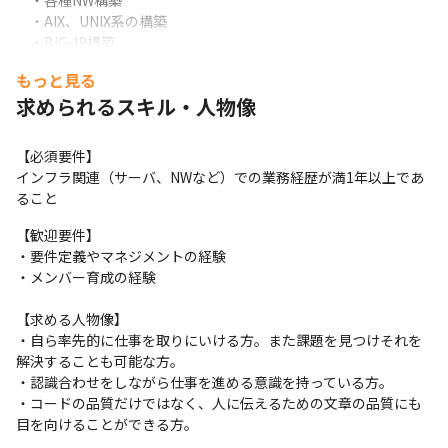
　・各種NW構築

　・AIX、UNIX系の構築

　・BIG-IP構築
もっと見る
＿＿＿＿＿＿＿＿＿＿＿＿＿＿＿＿

【当社の魅力】

求められるスキル・人物像
■エンジニアファーストの企業理念

Luxyは創業者がエンジニア出身。

【必須要件】

これまで「従業員は使い捨て。会社が儲かればいいや」という方
インフラ関連（サーバ、NWなど）での業務経歴が満1年以上であ
針の会社で疲弊しているエンジニアを沢山見てきました。会社の
ること
ビジョンである「僕らの力でちょっとだけ世界を明るくする」を
達成するために大切なエンジニアメンバーの人生が更により良い
【歓迎要件】

ものになって欲しいという想いが土台になっています。

・要件定義やマネジメントの経験

現在の代表は現役のエンジニアで創業者の思いをしっかりと引き
・メンバー育成の経験

継いでいます。
【求める人物像】

■本人のキャリアアップ、希望を考えた案件選択制

・自ら率先的に仕事を取りにいける方。また課題を見つけそれを
当社はエンジニアとキャリアの相談をし、今より市場価値が高い
解決することも可能な方。

エンジニアになれるような案件は何かを一緒に考えた上で案件を
・認識合わせをしながら仕事を進める意識を持っている方。

本人と一緒になって決めます。そのときの市場感により全てが希
・コードの品質だけではなく、人に伝えるための文章の品質にも
望通りとは行きませんが、会社が一方的に業務を割り当てる事は
目を向けることができる方。
ありません。