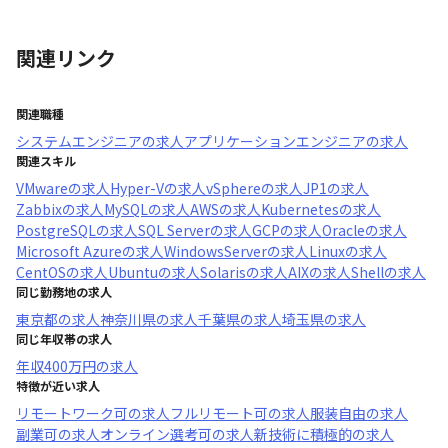
関連リンク
関連職種
システムエンジニア
の求人
アプリケーションエンジニア
の求人
関連スキル
VMware
の求人
Hyper-V
の求人
vSphere
の求人
JP1
の求人
Zabbix
の求人
MySQL
の求人
AWS
の求人
Kubernetes
の求人
PostgreSQL
の求人
SQL Server
の求人
GCP
の求人
Oracle
の求人
Microsoft Azure
の求人
WindowsServer
の求人
Linux
の求人
CentOS
の求人
Ubuntu
の求人
Solaris
の求人
AIX
の求人
Shell
の求人
同じ勤務地の求人
東京都
の求人
神奈川県
の求人
千葉県
の求人
埼玉県
の求人
同じ年収帯の求人
年収
400万円
の求人
特徴が近い求人
リモートワーク可
の求人
フルリモート可
の求人
服装自由
の求人
副業可
の求人
オンライン選考可
の求人
新技術に積極的
の求人