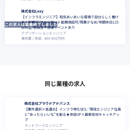
株式会社Luxy
【インフラエンジニア】和気あいあいな環境で自分らしく働け
る！副業可/フルリモート勤務相談可/残業少なめ/年間休日125
この求人は募集終了しました
こ
日以上/勉強会や各種イベントあり
アプリケーションエンジニア
東京都
年収 :
400
-
800
万円
同じ業種の求人
株式会社プラウドアドバンス
【案件選択×高還元】インフラ特化SES／現役エンジニア社長
と“あったらいいな”を創る★年収UP×最新技術キャッチアッ
プ
ネットワークエンジニア