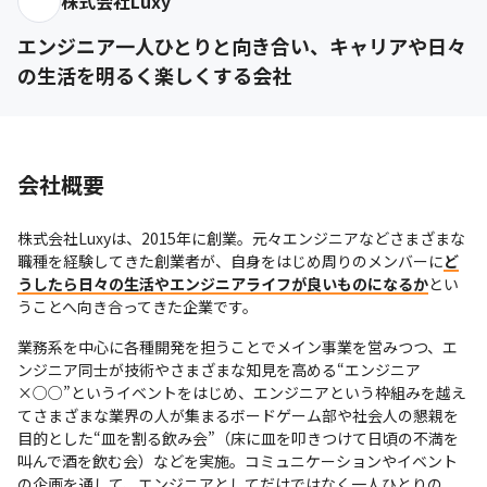
株式会社Luxy
エンジニア一人ひとりと向き合い、キャリアや日々
の生活を明るく楽しくする会社
会社概要
株式会社Luxyは、2015年に創業。元々エンジニアなどさまざまな
職種を経験してきた創業者が、自身をはじめ周りのメンバーに
ど
うしたら日々の生活やエンジニアライフが良いものになるか
とい
うことへ向き合ってきた企業です。
業務系を中心に各種開発を担うことでメイン事業を営みつつ、エ
ンジニア同士が技術やさまざまな知見を高める“エンジニア
×○○”というイベントをはじめ、エンジニアという枠組みを越え
てさまざまな業界の人が集まるボードゲーム部や社会人の懇親を
目的とした“皿を割る飲み会”（床に皿を叩きつけて日頃の不満を
叫んで酒を飲む会）などを実施。コミュニケーションやイベント
の企画を通して、エンジニアとしてだけではなく一人ひとりの