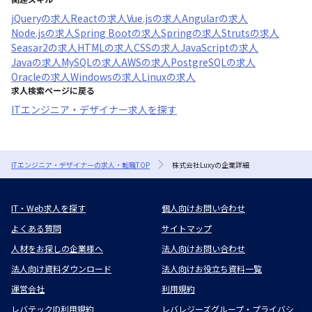
jQuery
の求人
React
の求人
Vue.js
の求人
Angular
の求人
Node.js
の求人
Spring Boot
の求人
Spring
の求人
Struts
の求人
Seasar2
の求人
HTML
の求人
CSS
の求人
JavaScript
の求人
Java
の求人
MySQL
の求人
AWS
の求人
PostgreSQL
の求人
Oracle
の求人
Windows
の求人
Linux
の求人
求人検索ページに戻る
ITエンジニア・デザイナー求人を探す
ITエンジニア・デザイナーの求人・転職TOP
株式会社Luxyの企業詳細
IT・Web求人を探す
個人向けお問い合わせ
よくある質問
サイトマップ
人材をお探しの企業様へ
法人向けお問い合わせ
法人向け資料ダウンロード
法人向けお役立ち資料一覧
運営会社
利用規約
レバテックID利用規約
レバレジーズグループ・プライバシ