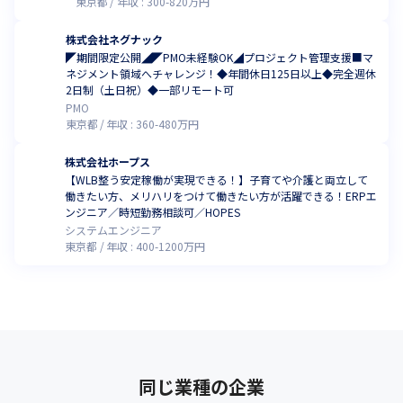
東京都
年収 :
300
-
820
万円
株式会社ネグナック
◤期間限定公開◢◤PMO未経験OK◢プロジェクト管理支援■マ
ネジメント領域へチャレンジ！◆年間休日125日以上◆完全週休
2日制（土日祝）◆一部リモート可
PMO
東京都
年収 :
360
-
480
万円
株式会社ホープス
【WLB整う安定稼働が実現できる！】子育てや介護と両立して
働きたい方、メリハリをつけて働きたい方が活躍できる！ERPエ
ンジニア／時短勤務相談可／HOPES
システムエンジニア
東京都
年収 :
400
-
1200
万円
同じ業種の企業