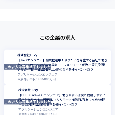
この企業の求人
株式会社Luxy
【Javaエンジニア】副業推進中！やりたいを尊重する会社で働き
たいシステムエンジニア募集中！フルリモート勤務相談可/残業
この求人は募集終了しました
こ
少なめ/年間休日125日以上/勉強会や各種イベントあり
アプリケーションエンジニア
東京都
年収 :
400
-
800
万円
株式会社Luxy
【PHP（Laravel）エンジニア】働きやすい環境と提案しやすい
環境があります！副業可/フルリモート相談可/残業少なめ/年間
この求人は募集終了しました
こ
休日125日以上/勉強会や各種イベントあり
アプリケーションエンジニア
東京都
年収 :
400
-
800
万円