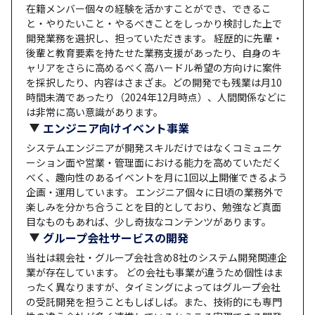
在籍メンバー個々の経験を活かすことができ、できるこ
と・やりたいこと・やるべきことをしっかり検討した上で
開発業務を選択し、担っていただきます。 経歴的に先輩・
後輩と教育要素を持たせた業務支援があったり、自身のキ
ャリアをさらに高めるべく高ハードル希望の方向けに案件
を採択したり、内容はさまざま。どの開発でも残業は月10
時間未満であったり（2024年12月時点）、人間関係などに
は非常に高い意識があります。
エンジニア向けイベント事業
システムエンジニアが開発スキルだけではなくコミュニケ
ーション面や営業・管理面における能力を高めていただく
べく、趣向性のあるイベントを月に1回以上開催できるよう
企画・運用しています。 エンジニア個々に日頃の業務外で
楽しみを分かち合うことを目的としており、勉強など真面
目なものもあれば、少し奇抜なコンテンツがあります。
グループ会社サービスの開発
当社は親会社・グループ会社含め8社のシステム開発関連企
業が存在しています。 どの会社も事業が違うため個性はま
ったく異なりますが、タイミングによってはグループ会社
の受託開発を担うこともしばしば。また、技術的にも専門