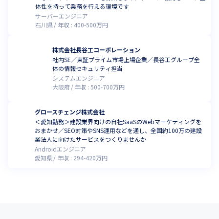
体性を持って業務を行える環境です
サーバーエンジニア
石川県
年収 :
400
-
500
万円
株式会社長谷工コーポレーション
社内SE／東証プライム市場上場企業／長谷工グループ全
体の情報セキュリティ担当
システムエンジニア
大阪府
年収 :
500
-
700
万円
グロースチェンジ株式会社
＜愛知勤務＞建設業界向けの自社SaaSのWebマーケティングを
おまかせ／SEO対策やSNS運用などを通し、全国約100万の建設
業法人に向けたサービスをつくりませんか
Androidエンジニア
愛知県
年収 :
294
-
420
万円