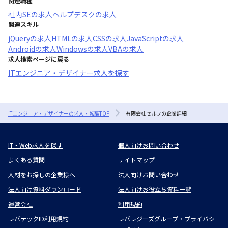
関連職種
社内SE
の求人
ヘルプデスク
の求人
関連スキル
jQuery
の求人
HTML
の求人
CSS
の求人
JavaScript
の求人
Android
の求人
Windows
の求人
VBA
の求人
求人検索ページに戻る
ITエンジニア・デザイナー求人を探す
ITエンジニア・デザイナーの求人・転職TOP
有限会社セルフの企業詳細
IT・Web求人を探す
個人向けお問い合わせ
よくある質問
サイトマップ
人材をお探しの企業様へ
法人向けお問い合わせ
法人向け資料ダウンロード
法人向けお役立ち資料一覧
運営会社
利用規約
レバテックID利用規約
レバレジーズグループ・プライバシ