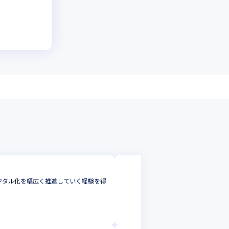
ジャパン・リニュ
デジタル化を幅広く推進していく経験を得
JRE・JREグ
社内SE
東京都
年収 :
700