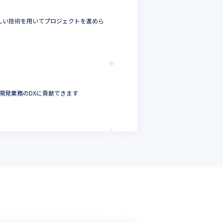
ジャパン・リニュ
新しい技術を用いてプロジェクトを進めら
社内のソフトウェ
す
ヘルプデスク
東京都
年収 :
480
ジャパン・リニュ
開発業務のDXに貢献できます
ヘルプデスク業務
社内SE
東京都
年収 :
700