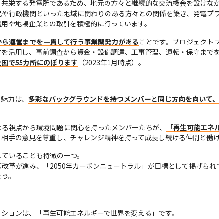
共栄する発電所であるため、地元の方々と継続的な交流機会を設けなが
民や行政機関といった地域に関わりのある方々との関係を築き、発電プ
起用や地場企業との取引を積極的に行っています。
から運営までを一貫して行う事業開発力がある
ことです。プロジェクト
を活用し、事前調査から資金・設備調達、工事管理、運転・保守までを
国で55カ所にのぼります
（2023年1月時点）。
く魅力は、
多彩なバックグラウンドを持つメンバーと同じ方向を向いて
なる視点から環境問題に関心を持ったメンバーたちが、
「再生可能エネ
も相手の意見を尊重し、チャレンジ精神を持って成長し続ける仲間と働
ていることも特徴の一つ。

改革が進み、「2050年カーボンニュートラル」が目標として掲げられ
ょう。
ションは、「再生可能エネルギーで世界を変える」です。
