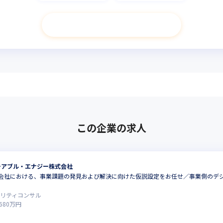
次へ進む
この企業の求人
ーアブル・エナジー株式会社
ープ会社における、事業課題の発見および解決に向けた仮説設定をお任せ／事業側の
ュリティコンサル
680
万円