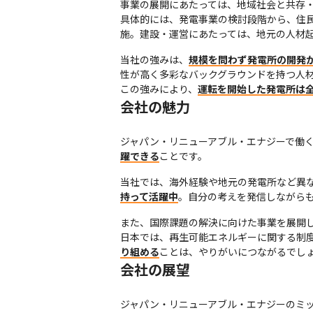
事業の展開にあたっては、地域社会と共存・
具体的には、発電事業の検討段階から、住
施。建設・運営にあたっては、地元の人材
当社の強みは、
規模を問わず発電所の開発
性が高く多彩なバックグラウンドを持つ人材
この強みにより、
運転を開始した発電所は全
会社の魅力
ジャパン・リニューアブル・エナジーで働
躍できる
ことです。
当社では、海外経験や地元の発電所など異
持って活躍中
。自分の考えを発信しながら
また、国際課題の解決に向けた事業を展開し
日本では、再生可能エネルギーに関する制度
り組める
ことは、やりがいにつながるでし
会社の展望
ジャパン・リニューアブル・エナジーのミッ