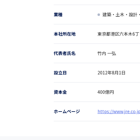
業種
建築・土木・設計
本社所在地
東京都
港区六本木6丁
代表者氏名
竹内 一弘
設立日
2012年8月1日
資本金
400億円
ホームページ
https://www.jre.co.j