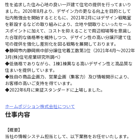
性を追求した住み心地の良い一戸建て住宅の提供を行ってまいり
ました。2020年8月より、デザイン力の更なる向上を目的として
社内勉強会を開始するとともに、2021年2月にはデザイン戦略室
を新設するなどの取り組みにより、立地や間取りといったセール
スポイントに加えて、コストを抑えることで周辺相場等を意識し
た合理的な価格帯を維持しつつ、デザイン性の高い分譲戸建て住
宅の提供を強化し差別化を図る戦略を展開しております。

◆静岡市内静岡県中部分譲住宅着工数第1位（2021年4月～2022年
3月(株)住宅産業研究所調べ）

◆低価格でありながら、1棟1棟異なる高いデザイン性と高品質な
住まいを提供しています。

◆独自の商品企画力、営業企画（集客力）及び情報開示により、
お客様の高いご支持を得ています。

◆2022年6月に東証スタンダードに上場しました。
ホームポジション株式会社について
仕事内容
【概要】

当社の情報システム担当として、以下業務をお任せいたします。