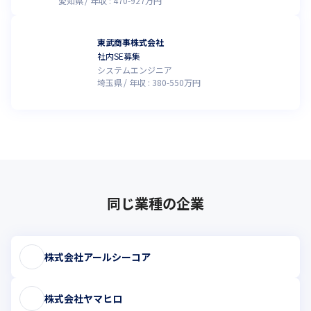
愛知県
年収 :
470
-
927
万円
東武商事株式会社
社内SE募集
システムエンジニア
埼玉県
年収 :
380
-
550
万円
同じ業種の企業
株式会社アールシーコア
株式会社ヤマヒロ