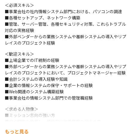
＜必須スキル＞

■事業会社の社内情報システム部門における、パソコンの調達

■各種セットアップ、ネットワーク構築 

■管理、サーバー管理、各種セキュリティ対策、これらトラブル
対応の実務経験

■外部ベンダーからの業務システムや基幹システムの導入やリプ
レイスのプロジェクト経験
＜歓迎スキル＞

■上場企業でのIT統制の経験 

■外部ベンダーからの業務システムや基幹システムの導入やリプ
レイスのプロジェクトにおいて、プロジェクトマネージャー経験 

■会計システムの導入経験や知識 

■企業の情報システムの保守・サポートの経験

■Web関連のシステム構築経験 

■事業会社の情報システム部門での管理職経験
＜求める人物像＞

■ミッション志向の強い方

■自ら問題を発見し、積極的に改善提案を行える方

■社内・事業活動全般のサポート部門としての認識のある方
もっと見る