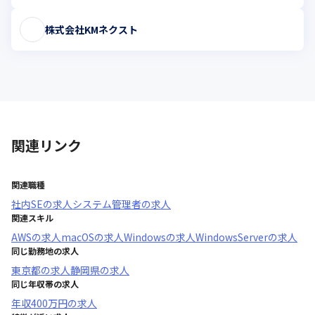
株式会社KMネクスト
関連リンク
関連職種
社内SE
の求人
システム管理者
の求人
関連スキル
AWS
の求人
macOS
の求人
Windows
の求人
WindowsServer
の求人
同じ勤務地の求人
東京都
の求人
静岡県
の求人
同じ年収帯の求人
年収
400万円
の求人