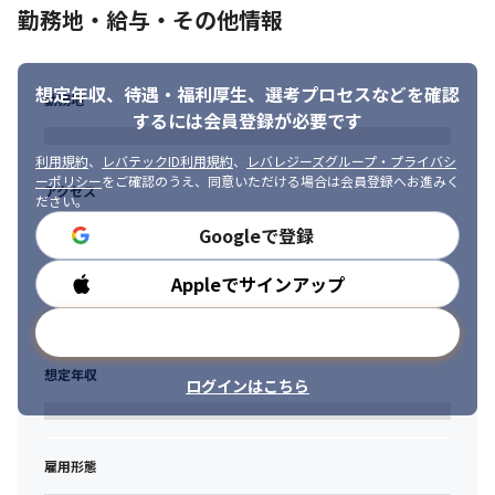
勤務地・給与・その他情報
想定年収、待遇・福利厚生、
選考プロセスなどを確認
勤務地
するには会員登録が必要です
利用規約
、
レバテックID利用規約
、
レバレジーズグループ・プライバシ
ーポリシー
をご確認のうえ、同意いただける場合は会員登録へお進みく
アクセス
ださい。
Googleで登録
Appleでサインアップ
勤務時間
メールアドレスで登録
想定年収
ログインはこちら
雇用形態