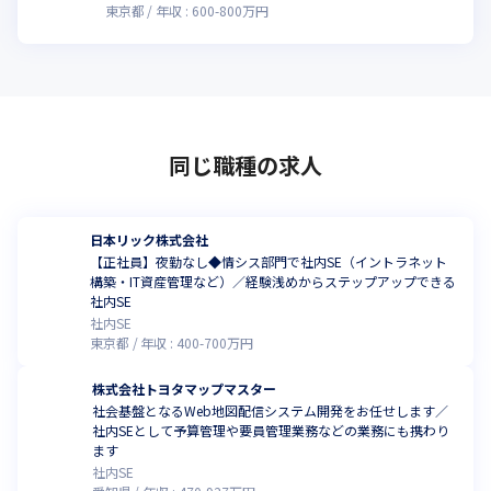
東京都
年収 :
600
-
800
万円
同じ職種の求人
日本リック株式会社
【正社員】夜勤なし◆情シス部門で社内SE（イントラネット
構築・IT資産管理など）／経験浅めからステップアップできる
社内SE
社内SE
東京都
年収 :
400
-
700
万円
株式会社トヨタマップマスター
社会基盤となるWeb地図配信システム開発をお任せします／
社内SEとして予算管理や要員管理業務などの業務にも携わり
ます
社内SE