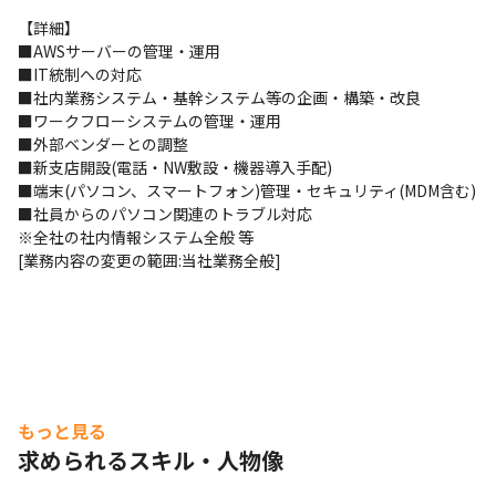
【詳細】

■AWSサーバーの管理・運用 

■IT統制への対応

■社内業務システム・基幹システム等の企画・構築・改良 

■ワークフローシステムの管理・運用

■外部ベンダーとの調整 

■新支店開設(電話・NW敷設・機器導入手配)

■端末(パソコン、スマートフォン)管理・セキュリティ(MDM含む)

■社員からのパソコン関連のトラブル対応　

※全社の社内情報システム全般 等　

[業務内容の変更の範囲:当社業務全般]
もっと見る
求められるスキル・人物像