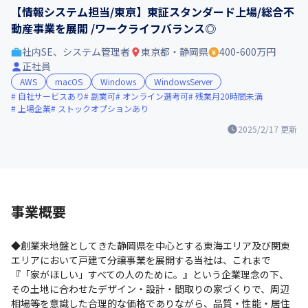
【情報システム担当/東京】東証スタンダード上場/総合不
動産事業を展開 /ワークライフバランス◎
社内SE、システム管理者
東京都・静岡県
400-600万円
正社員
AWS
macOS
Windows
WindowsServer
自社サービスあり
副業可
オンライン選考可
残業月20時間未満
上場企業
ストックオプションあり
2025/2/17
更新
事業概要
◆創業来地盤としてきた静岡県を中心とする東海エリア及び関東
エリアにおいて戸建て分譲事業を展開する当社は、これまで
『「家がほしい」すべての人のために。』という企業理念の下、
その土地に合わせたデザイン・設計・間取りの家づくりで、周辺
相場等を意識した合理的な価格でありながら、品質・性能・居住