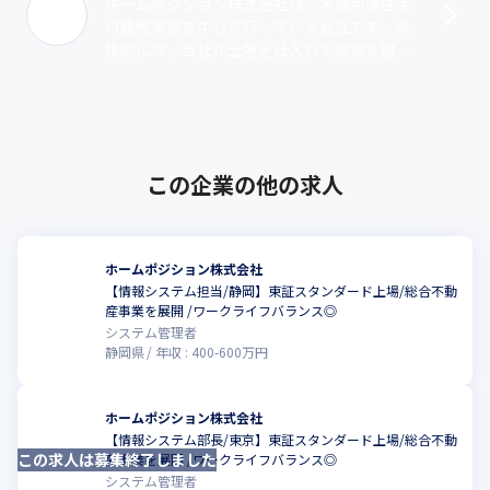
ホームポジション株式会社は、木造戸建住宅
の建売事業を中心に行っている会社です。具
体的には、当社が土地を仕入れて建物を建築
し、土地と建物をセットにして販売していま
す。注文住宅とは異なり“土地の仕入れ力”･･･
この企業の他の求人
ホームポジション株式会社
【情報システム担当/静岡】東証スタンダード上場/総合不動
産事業を展開 /ワークライフバランス◎
システム管理者
静岡県
年収 :
400
-
600
万円
ホームポジション株式会社
【情報システム部長/東京】東証スタンダード上場/総合不動
この求人は募集終了しました
産事業を展開 /ワークライフバランス◎
システム管理者