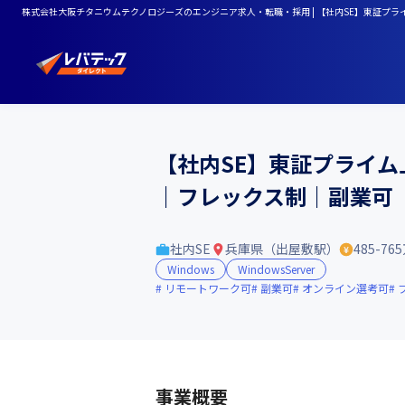
株式会社大阪チタニウムテクノロジーズのエンジニア求人・転職・採用 | 【社内SE】東証プ
【社内SE】東証プライム
｜フレックス制｜副業可
社内SE
兵庫県（出屋敷駅）
485-76
Windows
WindowsServer
リモートワーク可
副業可
オンライン選考可
事業概要