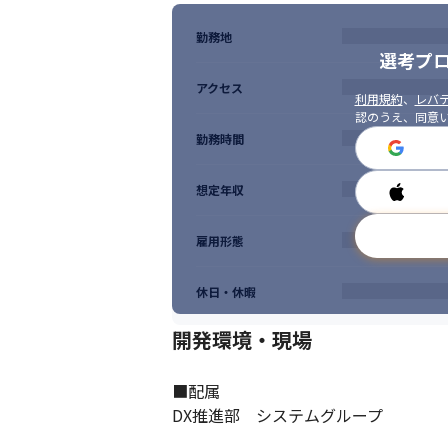
勤務地
選考プ
アクセス
利用規約
、
レバテ
認のうえ、同意
勤務時間
想定年収
雇用形態
休日・休暇
開発環境・現場
■配属

DX推進部　システムグループ
