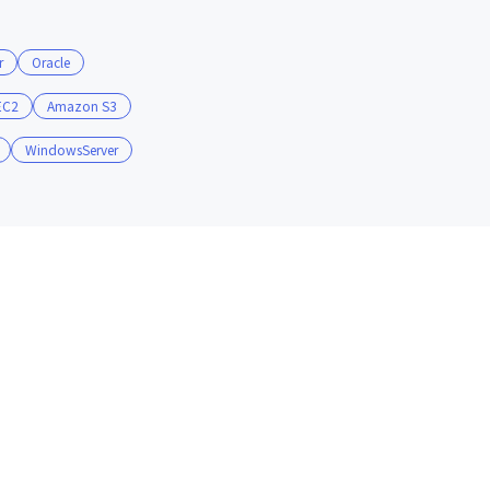
r
Oracle
EC2
Amazon S3
WindowsServer