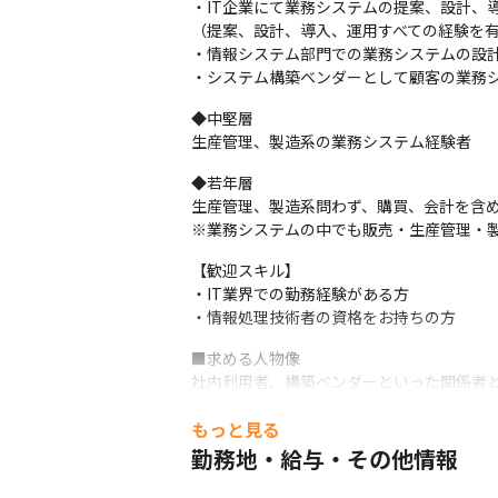
・IT企業にて業務システムの提案、設計、
（提案、設計、導入、運用すべての経験を有
・情報システム部門での業務システムの設計
・システム構築ベンダーとして顧客の業務
◆中堅層

生産管理、製造系の業務システム経験者
◆若年層

生産管理、製造系問わず、購買、会計を含め
※業務システムの中でも販売・生産管理・
【歓迎スキル】

・IT業界での勤務経験がある方

・情報処理技術者の資格をお持ちの方
■求める人物像

社内利用者、構築ベンダーといった関係者
将来的には、システムグループの業務シス
もっと見る
勤務地・給与・その他情報