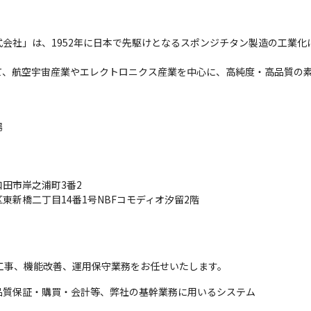
会社」は、1952年に日本で先駆けとなるスポンジチタン製造の工業
て、航空宇宙産業やエレクトロニクス産業を中心に、高純度・高品質の


市岸之浦町3番2

新橋二丁目14番1号NBFコモディオ汐留2階
工事、機能改善、運用保守業務をお任せいたします。
品質保証・購買・会計等、弊社の基幹業務に用いるシステム