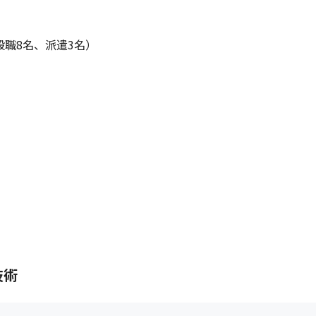
職8名、派遣3名）

技術