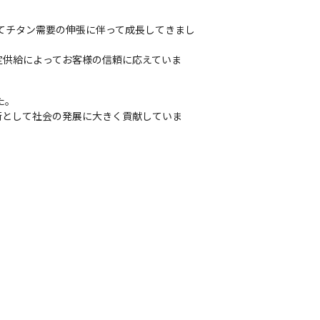
てチタン需要の伸張に伴って成長してきまし
定供給によってお客様の信頼に応えていま
。

術として社会の発展に大きく貢献していま