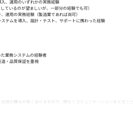
導入、運用のいずれかの実務経験

しているのが望ましいが、一部分の経験でも可）

、運用の実務経験（製造業であれば尚可）

システムを導入、設計・テスト、サポートに携わった経験
た業務システムの経験者

製造・品質保証を重視
と会話の機会が多くありますので、明るくコミュニケーションをとるこ
テム全般を理解し、中心的に取り纏めができるスタッフへの成長を期待