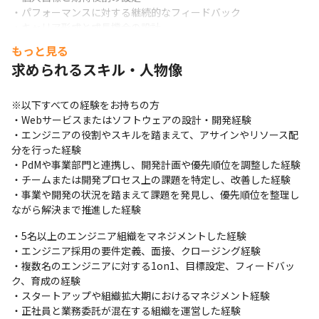
・パフォーマンスに対する継続的なフィードバック

・キャリア形成と成長機会の設計

・メンバーの強み、志向、課題を踏まえたアサイン

もっと見る
・チーム内のコンフリクトやコミュニケーション課題の解消

求められるスキル・人物像
・評価への情報提供および評価プロセスの運用
②チーム・組織設計

※以下すべての経験をお持ちの方

・プロダクト計画を踏まえた開発体制の設計

・Webサービスまたはソフトウェアの設計・開発経験

・正社員と業務委託を含む役割分担の整理

・エンジニアの役割やスキルを踏まえて、アサインやリソース配
・プロジェクト間のリソース配分

分を行った経験

・チームのキャパシティ、負荷、属人化の可視化

・PdMや事業部門と連携し、開発計画や優先順位を調整した経験

・採用ポジションと要件の定義

・チームまたは開発プロセス上の課題を特定し、改善した経験

・オンボーディングプロセスの整備

・事業や開発の状況を踏まえて課題を発見し、優先順位を整理し
・将来的なチーム分割やマネジメント体制の検討
ながら解決まで推進した経験
③開発プロセスの改善

・5名以上のエンジニア組織をマネジメントした経験

・開発計画と実績の振り返り

・エンジニア採用の要件定義、面接、クロージング経験

・手戻り、待ち時間、割り込み、コミュニケーションコストの把
・複数名のエンジニアに対する1on1、目標設定、フィードバッ
握

ク、育成の経験

・開発会議、レビュー、ドキュメント、情報共有方法の改善

・スタートアップや組織拡大期におけるマネジメント経験

・PdM、ITPM、テックリードとの責任分担の明確化

・正社員と業務委託が混在する組織を運営した経験
