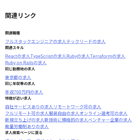
関連リンク
関連職種
フルスタックエンジニア
の求人
テックリード
の求人
関連スキル
React
の求人
TypeScript
の求人
Ruby
の求人
Terraform
の求人
Ruby on Rails
の求人
同じ勤務地の求人
東京都
の求人
同じ年収帯の求人
年収
700万円
の求人
特徴が近い求人
自社サービスあり
の求人
リモートワーク可
の求人
フルリモート可
の求人
服装自由
の求人
オンライン選考可
の求人
新規立ち上げ
の求人
新技術に積極的
の求人
ベンチャー企業
の求人
裁量労働制あり
の求人
求人検索ページに戻る