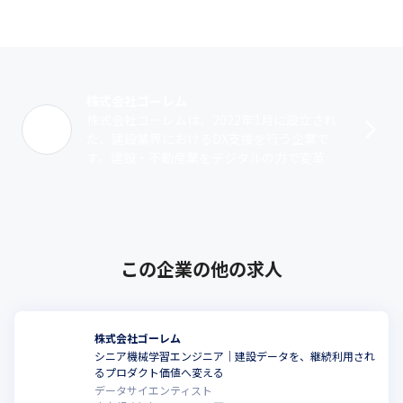
株式会社ゴーレム
株式会社ゴーレムは、2022年1月に設立され
た、建設業界におけるDX支援を行う企業で
す。建設・不動産業をデジタルの力で変革す
るため、DXプロダクトの開発、運用およびDX
支援を行っています。他社と比較し･･･
この企業の他の求人
株式会社ゴーレム
シニア機械学習エンジニア｜建設データを、継続利用され
るプロダクト価値へ変える
データサイエンティスト