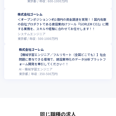
東京都
年収 :
600
-
1000
万円
株式会社ゴーレム
＜オープンポジション＞約1億円の資金調達を実現！！国内有数
の自社プロダクトである建設業向けツール『GORLEM CO2』に関
する業務を、スキルや経験に合わせてお任せします！！
システムエンジニア
東京都
年収 :
500
-
1000
万円
株式会社ゴーレム
【機械学習エンジニア／フルリモート（全国どこでも）】社会
問題に寄与できる環境で、建設業特化のデータ分析プラットフ
ォーム開発を牽引してください！！
AI・機械学習エンジニア
東京都
年収 :
350
-
500
万円
同じ職種の求人