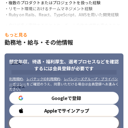
・エンジニアが開発に集中できない要因の特定と解消

・複数のプロダクトまたはプロジェクトを扱った経験

・チームの生産性や健全性を確認する指標の設計
・リモート環境におけるチームマネジメント経験

・Ruby on Rails、React、TypeScript、AWSを用いた開発経験
④採用・育成

・エンジニア採用計画の策定

・自分が多く実装することより、チーム全体の成果を高めること
・求人要件と選考基準の整理

に関心がある方

もっと見る
・書類選考、面接、候補者への情報提供

・メンバーへ率直かつ建設的なフィードバックができる方

・入社後オンボーディングの設計

勤務地・給与・その他情報
・問題が起きてから対応するのではなく、構造的な原因を考えら
・メンターやレビュー体制の構築

れる方

・エンジニアの成長を支える役割・スキル定義の整備
・メンバーの働きやすさだけでなく、事業成果にも責任を持てる
想定年収、待遇・福利厚生、
選考プロセスなどを確認
方

⑤経営・他部門との連携

勤務地
・役割やプロセスが未整備な環境で、必要な仕組みをつくれる方

するには会員登録が必要です
・PdM、ITPMとの開発優先順位・体制の調整

・経営、事業、プロダクト、技術の異なる視点を理解し、調整で
・開発キャパシティ、組織課題、採用状況の共有

きる方
利用規約
、
レバテックID利用規約
、
レバレジーズグループ・プライバシ
・経営層に対する組織上のリスクと改善案の提示

ーポリシー
をご確認のうえ、同意いただける場合は会員登録へお進みく
アクセス
・テックリードやシニアエンジニアとの技術・組織課題の切り分
ださい。
け
Googleで登録
▍各ポジションとの役割分担

①PdM

Appleでサインアップ
勤務時間
PdMは「何を・なぜ・どの優先順位で作るか」に責任を持ちま
す。

メールアドレスで登録
EMは、決定された優先順位を実現できるチーム体制、役割、プロ