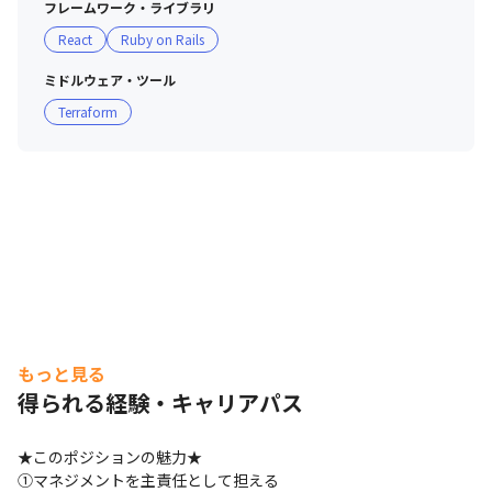
フレームワーク・ライブラリ
・その他：GitHub, GitLab, Slack, Asana等

React
Ruby on Rails
※ 新規プロダクト開発も計画しており、そこではこれか
ミドルウェア・ツール
ら技術選定します。

Terraform
※ 上記の技術スタック全てに精通している必要はありま
せん。
もっと見る
得られる経験・キャリアパス
★このポジションの魅力★

①マネジメントを主責任として担える
