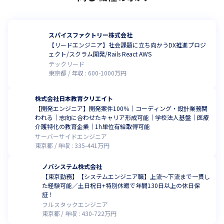
スパイスファクトリー株式会社
【リードエンジニア】社会課題に立ち向かうDX推進プロジ
ェクト/スクラム開発/Rails React AWS
テックリード
東京都
年収 :
600
-
1000
万円
株式会社日本教育クリエイト
【開発エンジニア】開発案件100％｜コーディング・設計業務関
われる｜志向に合わせたキャリア形成可能｜学校法人基盤｜医療
介護特化の教育企業｜1h単位有給取得可能
サーバーサイドエンジニア
東京都
年収 :
335
-
441
万円
ノバシステム株式会社
【東京勤務】【システムエンジニア職】上流～下流まで一貫し
た経験可能／土日祝日+特別休暇で年間130日以上の休日保
証！
フルスタックエンジニア
東京都
年収 :
430
-
722
万円