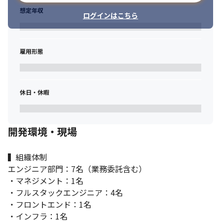
セスを整えます。
想定年収
ログインはこちら
②ITPM

ITPMは顧客要件の整理、顧客との合意形成、プロジェクト進行を
担います。

雇用形態
EMは個別プロジェクトの進行管理ではなく、複数のプロジェクト
を継続的に実行できる開発組織をつくります。
③テックリード

休日・休暇
テックリードはアーキテクチャ、技術選定、設計品質、コード品
質に責任を持ちます。

EMはメンバー、チーム体制、育成、採用、開発プロセスに責任を
持ちます。
開発環境・現場
▍開発への関わり方

▍組織体制

本ポジションは、日常的な機能実装や個人の開発量を主要な評価
エンジニア部門：7名（業務委託含む）

対象とはしません。

一方で、エンジニアと適切な議論を行うため、コードベース、ア
・マネジメント：1名

ーキテクチャ、開発プロセスへの理解は必要です。

・フルスタックエンジニア：4名

入社初期やチームの状況に応じて、設計レビュー、コードレビュ
・フロントエンド：1名

ー、技術的な課題整理、小規模な実装に関わる場合があります。
・インフラ：1名
