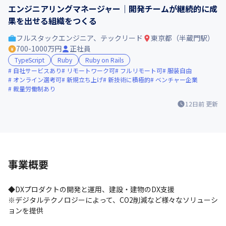
エンジニアリングマネージャー｜開発チームが継続的に成
果を出せる組織をつくる
フルスタックエンジニア、テックリード
東京都（半蔵門駅）
700-1000万円
正社員
TypeScript
Ruby
Ruby on Rails
自社サービスあり
リモートワーク可
フルリモート可
服装自由
オンライン選考可
新規立ち上げ
新技術に積極的
ベンチャー企業
裁量労働制あり
12日前
更新
事業概要
◆DXプロダクトの開発と運用、建設・建物のDX支援

※デジタルテクノロジーによって、CO2削減など様々なソリューシ
ョンを提供