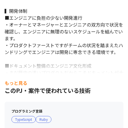
▍入社後に期待すること

①入社後1〜2か月

▍開発体制

・メンバー全員との1on1を実施する

■エンジニアに負担の少ない開発進行

・各プロダクト、開発体制、コードベースの概要を理解する

・オーナーとマネージャーとエンジニアの双方向で状況を
・チーム内の役割、負荷、属人化、意思決定経路を整理する

確認し、エンジニアに無理のないスケジュールを組んでい
・現在の開発プロセスにおける課題を可視化する
ます。

②入社後3〜6か月

・プロダクトファーストですがチームの状況を踏まえたハ
・チーム目標と個人の期待役割を明確にする

ンドリングでエンジニアは開発に専念できる環境です。

・PdM、ITPM、テックリードとの責任分担を整理する

・優先度の高い組織課題または開発プロセス上の課題を改善する

■ドキュメント整備のエンジニア文化形成

・採用要件と面接基準を整理する

・まだ歴史の浅いプロダクトだからこそドキュメントが大
・オンボーディングや1on1などの運用を標準化する
事。

もっと見る
③その後

・開発の区切りごとにドキュメントを整備する時間を取る
このPJ・案件で使われている技術
・プロジェクト数の増加に対応できる開発体制を設計する

ようにしています。

・メンバーが継続的に成長できる役割・評価・育成の仕組みを整
える

▍技術スタック

・経営と開発組織の間で、採用・体制・投資に関する意思決定を
プログラミング言語
・バックエンド：Ruby on Rails

支援する
TypeScript
Ruby
・フロントエンド：React,TypeScript

・インフラ：AWS, Terraform, Docker等
