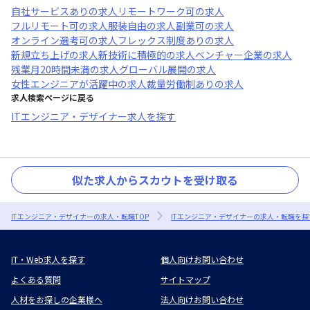
自社サービスあり
の求人
リモートワーク可
の求人
フルリモート可
の求人
服装自由
の求人
副業可
の求人
オンライン選考可
の求人
フレックス制度あり
の求人
新規立ち上げ
の求人
新技術に積極的
の求人
ベンチャー企業
の求人
残業月20時間未満
の求人
グローバル展開
の求人
女性エンジニアが活躍中
の求人
裁量労働制あり
の求人
求人検索ページに戻る
ITエンジニア・デザイナー求人を探す
似た求人からスカウトを受け取る
ITエンジニア・デザイナーの求人・転職TOP
ITエンジニア・デザイナーの求人・転職を探
IT・Web求人を探す
個人向けお問い合わせ
よくある質問
サイトマップ
人材をお探しの企業様へ
法人向けお問い合わせ