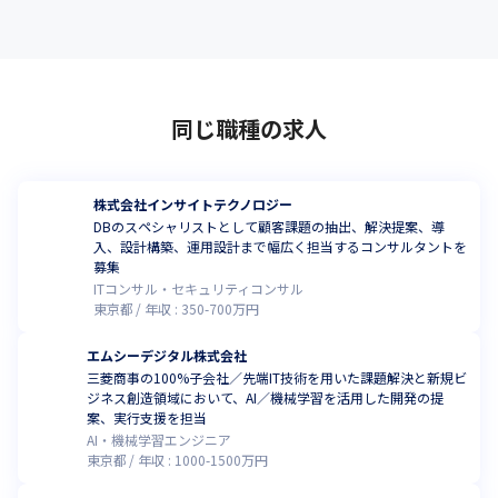
同じ職種の求人
株式会社インサイトテクノロジー
DBのスペシャリストとして顧客課題の抽出、解決提案、導
入、設計構築、運用設計まで幅広く担当するコンサルタントを
募集
ITコンサル・セキュリティコンサル
東京都
年収 :
350
-
700
万円
エムシーデジタル株式会社
三菱商事の100%子会社／先端IT技術を用いた課題解決と新規ビ
ジネス創造領域において、AI／機械学習を活用した開発の提
案、実行支援を担当
AI・機械学習エンジニア
東京都
年収 :
1000
-
1500
万円