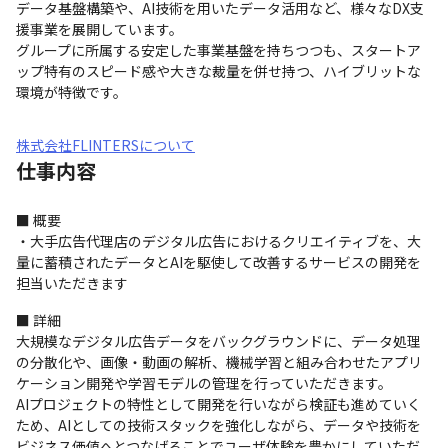
データ基盤構築や、AI技術を用いたデータ活用など、様々なDX支
援事業を展開しています。

グループに所属する安定した事業基盤を持ちつつも、スタートア
ップ特有のスピード感や大きな裁量を併せ持つ、ハイブリットな
環境が特徴です。
株式会社FLINTERSについて
仕事内容
■ 概要

・大手広告代理店のデジタル広告におけるクリエイティブを、大
量に蓄積されたデータとAIを駆使して改善するサービスの開発を
担当いただきます
■ 詳細

大規模なデジタル広告データをバックグラウンドに、データ処理
の分散化や、画像・動画の解析、機械学習と組み合わせたアプリ
ケーション開発や学習モデルの管理を行っていただきます。

AIプロジェクトの特性として開発を行いながら検証も進めていく
ため、AIとしての技術スタックを強化しながら、データや技術を
ビジネス価値へとつなげることでユーザ体験を豊かにしていただ