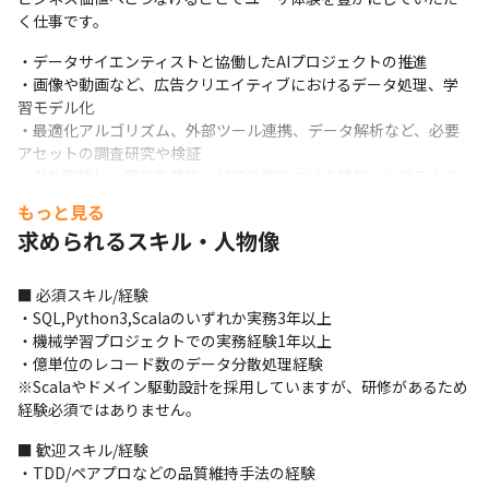
く仕事です。
・データサイエンティストと協働したAIプロジェクトの推進

・画像や動画など、広告クリエイティブにおけるデータ処理、学
習モデル化

・最適化アルゴリズム、外部ツール連携、データ解析など、必要
アセットの調査研究や検証

・AIを駆使し、現広告業務へ付加価値をつける機能・システムの
考案や開発

もっと見る
・機械学習モデルのサービング
求められるスキル・人物像
■ 必須スキル/経験

・SQL,Python3,Scalaのいずれか実務3年以上

・機械学習プロジェクトでの実務経験1年以上

・億単位のレコード数のデータ分散処理経験

※Scalaやドメイン駆動設計を採用していますが、研修があるため
経験必須ではありません。
■ 歓迎スキル/経験

・TDD/ペアプロなどの品質維持手法の経験
