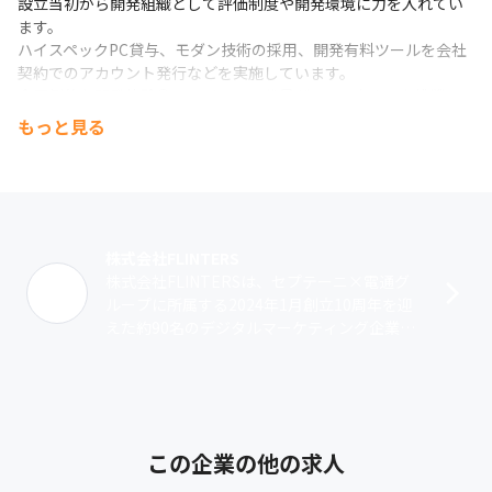
設立当初から開発組織として評価制度や開発環境に力を入れてい
ます。

ハイスペックPC貸与、モダン技術の採用、開発有料ツールを会社
契約でのアカウント発行などを実施しています。

◆圧倒的な開発体験◎エンジニアに裁量があり、なんでも挑戦で
きる環境

もっと見る
セプテーニグループで培ったデジタルマーケティング業界のDXツ
ール開発ノウハウを活かし、様々な開発を行っています。

技術向上や多種多様な挑戦ができる環境があります。

◆働く環境が充実◎ワークライフバランスをとり高パフォーマン
スを発揮

在宅勤務の推奨や残業月20時間以内（2024年3月時点）、休暇の
株式会社FLINTERS
取りやすさを徹底しており、安心して働ける環境を整えていま
株式会社FLINTERSは、セプテーニ×電通グ
す。

ループに所属する2024年1月創立10周年を迎
◆企業と共に成長していく◎大手とベンチャーのいいとこ取りで
えた約90名のデジタルマーケティング企業で
成長実感

す。ソフトウェア領域においてWebアプリ開
大手グループに所属していることから安定した事業基盤がありつ
発、大規模データ基盤構築･･･
つも、個社としては100名程度の組織であるからこそのスピード感
でまでまで成長企業です。

事業と共に成長できます。
この企業の他の求人