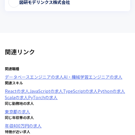
図研モデリンクス株式会社
関連リンク
関連職種
データベースエンジニア
の求人
AI・機械学習エンジニア
の求人
関連スキル
React
の求人
JavaScript
の求人
TypeScript
の求人
Python
の求人
Scala
の求人
PyTorch
の求人
同じ勤務地の求人
東京都
の求人
同じ年収帯の求人
年収
400万円
の求人
特徴が近い求人