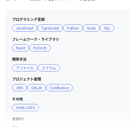
プログラミング言語
JavaScript
TypeScript
Python
Scala
SQL
フレームワーク・ライブラリ
React
PyTorch
開発手法
アジャイル
スクラム
プロジェクト管理
JIRA
GitLab
Confluence
その他
IntelliJ IDEA
支給PC
Mac