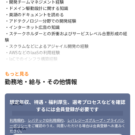
・開発チームマネジメント経験

・ドメイン駆動設計に関する知識

・英語のドキュメントを読める

・アドテクノロジー分野での開発経験

・インターネット広告の知識

・ステークホルダーとの折衝およびサービスレベル合意形成の経
験

・スクラムなどによるアジャイル開発の経験

・AWSなどのIaaSの利用経験

・IaCでのインフラ構築経験
■ 求める人物像

もっと見る
・FLINTERSの「エンジニアリング指針」に共感する方
勤務地・給与・その他情報
（https://www.flinters.co.jp/culture/guidelines）

・FLINTERSの「行動規範」に共感する方
（https://www.flinters.co.jp/company/）

想定年収、待遇・福利厚生、
選考プロセスなどを確認
・システムのビジネス価値を高めることに関心があり、適切な課
勤務地
題設定、積極的なエンドユーザーとのコミュニケーションができ
するには会員登録が必要です
る方

・ステークホルダーとのコミュニケーションを通じ、課題の本質
利用規約
、
レバテックID利用規約
、
レバレジーズグループ・プライバシ
ーポリシー
をご確認のうえ、同意いただける場合は会員登録へお進みく
の発見や提案が行える方

アクセス
ださい。
・チームに対して知見の共有や技術能力の向上に導くことができ