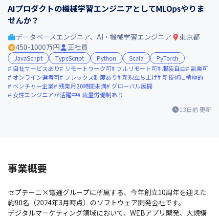
AIプロダクトの機械学習エンジニアとしてMLOpsやりま
せんか？
データベースエンジニア、AI・機械学習エンジニア
東京都
450-1000万円
正社員
JavaScript
TypeScript
Python
Scala
PyTorch
自社サービスあり
リモートワーク可
フルリモート可
服装自由
副業可
オンライン選考可
フレックス制度あり
新規立ち上げ
新技術に積極的
ベンチャー企業
残業月20時間未満
グローバル展開
女性エンジニアが活躍中
裁量労働制あり
13日前
更新
事業概要
セプテーニ×電通グループに所属する、今年創立10周年を迎えた
約90名（2024年3月時点）のソフトウェア開発会社です。

デジタルマーケティング領域において、WEBアプリ開発、大規模