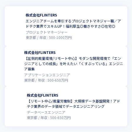
株式会社FLINTERS
エンジニアチームを牽引するプロジェクトマネジャー職／ア
ドテク業界でスキルUP！福利厚生◎働きやすさ◎在宅◎
プロジェクトマネージャー
東京都
年収 :
500
-
1000
万円
株式会社FLINTERS
【圧倒的裁量環境/リモート中心】モダンな開発環境で「エン
ジニアとしての成長」を叶えたい「くすぶっている」エンジニ
ア募集
アプリケーションエンジニア
東京都
年収 :
500
-
650
万円
株式会社FLINTERS
【リモート中心/裁量労働制】大規模データ基盤開発！アド
テク業界のデータ領域でデータエンジニアリング
データベースエンジニア
東京都
年収 :
500
-
650
万円