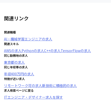
関連リンク
関連職種
AI・機械学習エンジニア
の求人
関連スキル
AWS
の求人
Python
の求人
C++
の求人
TensorFlow
の求人
同じ勤務地の求人
東京都
の求人
同じ年収帯の求人
年収
400万円
の求人
特徴が近い求人
リモートワーク可
の求人
新技術に積極的
の求人
求人検索ページに戻る
ITエンジニア・デザイナー求人を探す