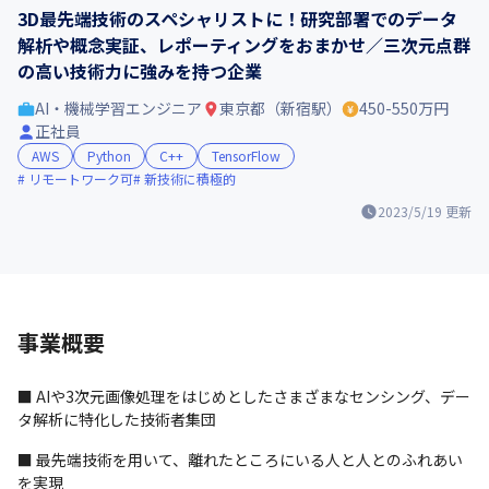
3D最先端技術のスペシャリストに！研究部署でのデータ
解析や概念実証、レポーティングをおまかせ／三次元点群
の高い技術力に強みを持つ企業
AI・機械学習エンジニア
東京都（新宿駅）
450-550万円
正社員
AWS
Python
C++
TensorFlow
リモートワーク可
新技術に積極的
2023/5/19
更新
事業概要
■ AIや3次元画像処理をはじめとしたさまざまなセンシング、デー
タ解析に特化した技術者集団
■ 最先端技術を用いて、離れたところにいる人と人とのふれあい
を実現