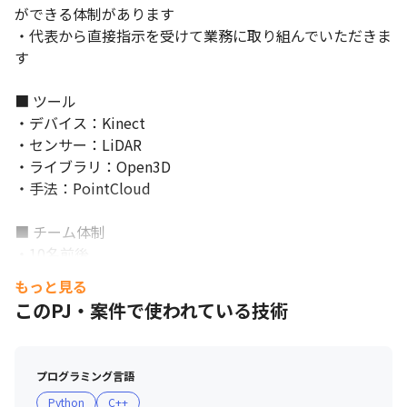
ができる体制があります

・代表から直接指示を受けて業務に取り組んでいただきま
す

■ ツール

・デバイス：Kinect

・センサー：LiDAR

・ライブラリ：Open3D

・手法：PointCloud

■ チーム体制

・10名前後

・協働体制にある企業の社員とチームを組んで業務に取り
もっと見る
組んでいただきます

このPJ・案件で使われている技術
・同じ業務を行う先輩社員がおり、わからないことはOJT
方式で教えていただけます

プログラミング言語
■ 現場、社員の風景

Python
C++
・わきあいあいとした雰囲気の中で業務に取り組んでいま