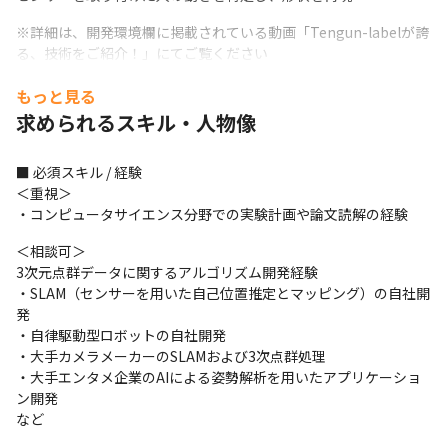
※詳細は、開発環境欄に掲載されている動画「Tengun-labelが誇
る、技術をご紹介！」にてご覧ください
■ この仕事の魅力、面白み

もっと見る
・大手企業の受託案件から、アート領域まで幅広い業務に携わる
求められるスキル・人物像
ことができます

・これまで実現不可能と思われていたことを、技術の力で実現さ
■ 必須スキル / 経験

せていくことができます

＜重視＞

・代表と密に連携をとって業務を行うことができます

・コンピュータサイエンス分野での実験計画や論文読解の経験
・最先端技術に積極的な、高度経済成長期にある諸外国にて、ス
ピード感をもって技術の導入ができます
＜相談可＞

3次元点群データに関するアルゴリズム開発経験

・SLAM（センサーを用いた自己位置推定とマッピング）の自社開
発

・自律駆動型ロボットの自社開発

・大手カメラメーカーのSLAMおよび3次点群処理

・大手エンタメ企業のAIによる姿勢解析を用いたアプリケーショ
ン開発

など