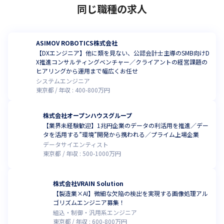
同じ職種の求人
ASIMOV ROBOTICS株式会社
【DXエンジニア】他に類を見ない、公認会計士主導のSMB向けD
X推進コンサルティングベンチャー／クライアントの経営課題の
ヒアリングから運用まで幅広くお任せ
システムエンジニア
東京都
年収 :
400
-
800
万円
株式会社オープンハウスグループ
【業界未経験歓迎】1兆円企業のデータの利活用を推進／デー
タを活用する”環境”開発から携われる／プライム上場企業
データサイエンティスト
東京都
年収 :
500
-
1000
万円
株式会社VRAIN Solution
【製造業×AI】微細な欠陥の検出を実現する画像処理アル
ゴリズムエンジニア募集！
組込・制御・汎用系エンジニア
東京都
年収 :
600
-
800
万円