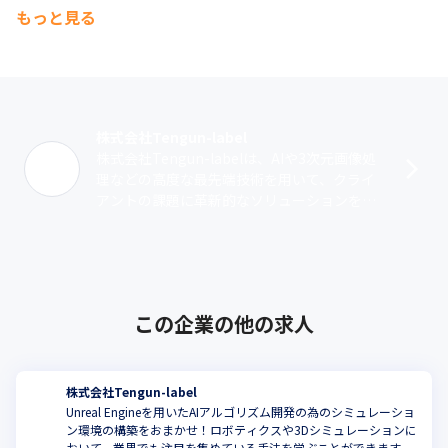
＜アートワークス＞

もっと見る
AI/画像処理技術を用いた、体験型のアート作品を制作。人の動き
と空間を認識し音に変え、鑑賞者の動きによってリアルタイムで
変化させることが可能です。
株式会社Tengun-label
株式会社Tengun-labelは、AIや3次元画像処
理などの高度な最先端技術を用いて、クライ
アントの課題に革新的なソリューションを提
供するベンチャー企業です。3D分野では業界
屈指の技術力を誇り、3次･･･
この企業の他の求人
株式会社Tengun-label
Unreal Engineを用いたAIアルゴリズム開発の為のシミュレーショ
ン環境の構築をおまかせ！ロボティクスや3Dシミュレーションに
おいて、業界でも注目を集めている手法を学ぶことができます