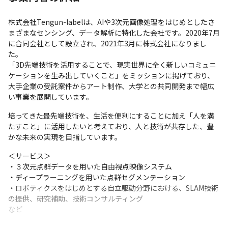
株式会社Tengun-labelは、AIや3次元画像処理をはじめとしたさ
まざまなセンシング、データ解析に特化した会社です。2020年7月
に合同会社として設立され、2021年3月に株式会社になりまし
た。

「3D先端技術を活用することで、現実世界に全く新しいコミュニ
ケーションを生み出していくこと」をミッションに掲げており、
大手企業の受託案件からアート制作、大学との共同開発まで幅広
い事業を展開しています。
培ってきた最先端技術を、生活を便利にすることに加え「人を満
たすこと」に活用したいと考えており、人と技術が共存した、豊
かな未来の実現を目指しています。
＜サービス＞

・３次元点群データを用いた自由視点映像システム

・ディープラーニングを用いた点群セグメンテーション

・ロボティクスをはじめとする自立駆動分野における、SLAM技術
の提供、研究補助、技術コンサルティング

など