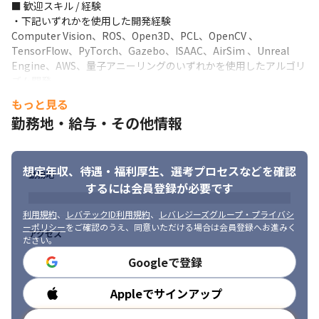
■ 歓迎スキル / 経験

・下記いずれかを使用した開発経験

Computer Vision、ROS、Open3D、PCL、OpenCV 、
TensorFlow、PyTorch、Gazebo、ISAAC、AirSim 、Unreal 
Engine、AWS、量子アニーリングのいずれかを使用したアルゴリ
ズム開発 

・下記いずれかの経験

もっと見る
物体認識、姿勢推定、多物体トラッキング、セマンティックセグ
勤務地・給与・その他情報
メンのいずれかの経験者

・ビジネスレベルの英語力
■ 求める人物像

想定年収、待遇・福利厚生、
選考プロセスなどを確認
技術力とアートを融合させた、新時代の芸術活動を行っていま
勤務地
・探究心の強い方

す。
するには会員登録が必要です
・実験手法の提案をしたり実験計画を立てたりできる方 

・目的の達成を常に意識できる方
利用規約
、
レバテックID利用規約
、
レバレジーズグループ・プライバシ
ーポリシー
をご確認のうえ、同意いただける場合は会員登録へお進みく
アクセス
ださい。
Googleで登録
Appleでサインアップ
勤務時間