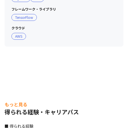
す

フレームワーク・ライブラリ
・少数精鋭のため、助けあって問題解決に取り組む風土が
TensorFlow
あります

・チーム内での情報交換を大切にしており、交流が活発で
クラウド
す

AWS
・創業間もないベンチャー企業のため、一緒にルールや雰
囲気を作っていくことができます
Tengun-labelが誇る、技術をご紹介！
もっと見る
得られる経験・キャリアパス
■ 得られる経験
