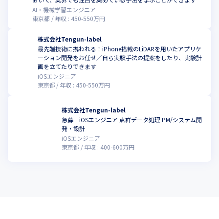
AI・機械学習エンジニア
東京都
年収 :
450
-
550
万円
株式会社Tengun-label
最先端技術に携われる！iPhone搭載のLiDARを用いたアプリケ
ーション開発をお任せ／自ら実験手法の提案をしたり、実験計
画を立てたりできます
iOSエンジニア
東京都
年収 :
450
-
550
万円
株式会社Tengun-label
急募 iOSエンジニア 点群データ処理 PM/システム開
発・設計
iOSエンジニア
東京都
年収 :
400
-
600
万円