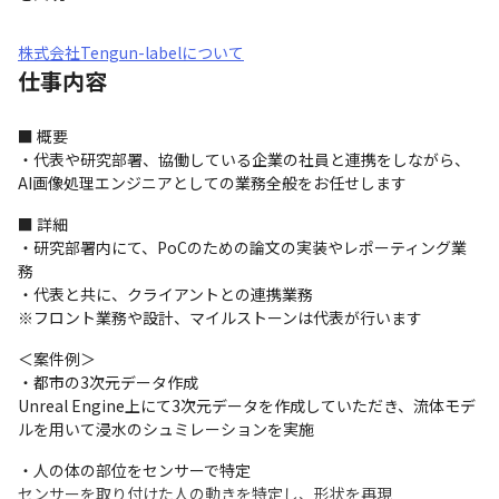
株式会社Tengun-labelについて
仕事内容
■ 概要

・代表や研究部署、協働している企業の社員と連携をしながら、
AI画像処理エンジニアとしての業務全般をお任せします
■ 詳細

・研究部署内にて、PoCのための論文の実装やレポーティング業
務

・代表と共に、クライアントとの連携業務

※フロント業務や設計、マイルストーンは代表が行います
＜案件例＞

・都市の3次元データ作成

Unreal Engine上にて3次元データを作成していただき、流体モデ
ルを用いて浸水のシュミレーションを実施
・人の体の部位をセンサーで特定

センサーを取り付けた人の動きを特定し、形状を再現