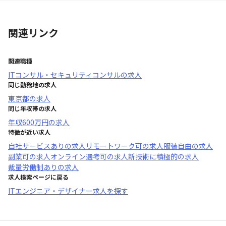
関連リンク
関連職種
ITコンサル・セキュリティコンサル
の求人
同じ勤務地の求人
東京都
の求人
同じ年収帯の求人
年収
600万円
の求人
特徴が近い求人
自社サービスあり
の求人
リモートワーク可
の求人
服装自由
の求人
副業可
の求人
オンライン選考可
の求人
新技術に積極的
の求人
裁量労働制あり
の求人
求人検索ページに戻る
ITエンジニア・デザイナー求人を探す