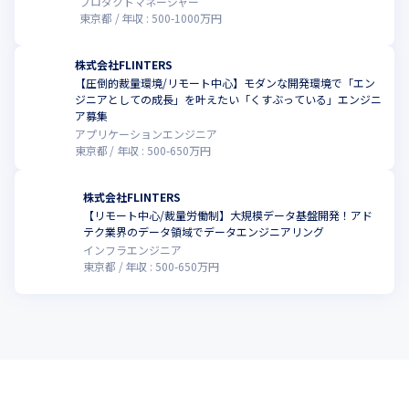
プロダクトマネージャー
東京都
年収 :
500
-
1000
万円
株式会社FLINTERS
【圧倒的裁量環境/リモート中心】モダンな開発環境で「エン
ジニアとしての成長」を叶えたい「くすぶっている」エンジニ
ア募集
アプリケーションエンジニア
東京都
年収 :
500
-
650
万円
株式会社FLINTERS
【リモート中心/裁量労働制】大規模データ基盤開発！アド
テク業界のデータ領域でデータエンジニアリング
インフラエンジニア
東京都
年収 :
500
-
650
万円