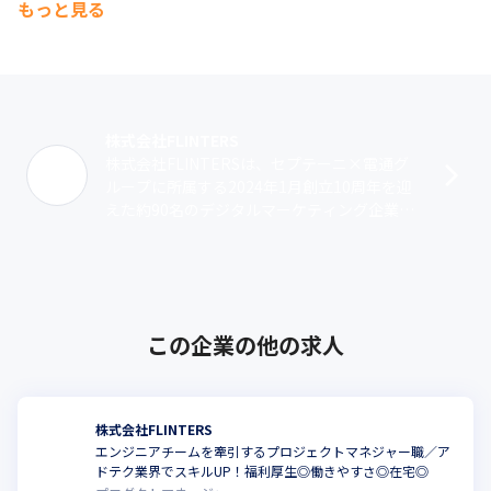
もっと見る
株式会社FLINTERS
株式会社FLINTERSは、セプテーニ×電通グ
ループに所属する2024年1月創立10周年を迎
えた約90名のデジタルマーケティング企業で
す。ソフトウェア領域においてWebアプリ開
発、大規模データ基盤構築･･･
この企業の他の求人
株式会社FLINTERS
エンジニアチームを牽引するプロジェクトマネジャー職／ア
ドテク業界でスキルUP！福利厚生◎働きやすさ◎在宅◎