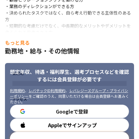
・業務のディレクションができる方

・決められたタスクではなく、自ら考え行動できる主体性のある
方

・短期的な考慮だけでなく、中長期的なメリットやデメリットを
考えられる思考のある方

・局所最適にならぬよう、常に全体最適を考えることのできる視
もっと見る
野のある方

勤務地・給与・その他情報
・FLINTERSの「行動規範」に共感する方

・顧客の課題を解決することに関心があり、適切に課題設定がで
き、あらゆる関係者と円滑にコミュニケーションができる方

想定年収、待遇・福利厚生、
選考プロセスなどを確認
・ゼロから戦略を策定し、仮説立案や施策提案ができる方
勤務地
するには会員登録が必要です
利用規約
、
レバテックID利用規約
、
レバレジーズグループ・プライバシ
ーポリシー
をご確認のうえ、同意いただける場合は会員登録へお進みく
アクセス
ださい。
Googleで登録
Appleでサインアップ
勤務時間
メールアドレスで登録