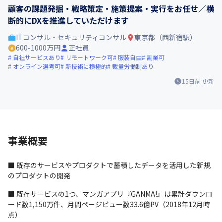
顧客の課題発掘・戦略策定・施策提案・実行をお任せ／横
断的にDXを推進していただけます
ITコンサル・セキュリティコンサル
東京都（西新宿駅）
600-1000万円
正社員
自社サービスあり
リモートワーク可
服装自由
副業可
オンライン選考可
新技術に積極的
裁量労働制あり
15日前
更新
事業概要
■ 既存のサービスやプロダクトで蓄積したデータを活用した新規
のプロダクトの開発
■ 既存サービスの1つ、マンガアプリ『GANMA!』は累計ダウンロ
ード数1,150万件、月間ページビュー数33.6億PV（2018年12月時
点）