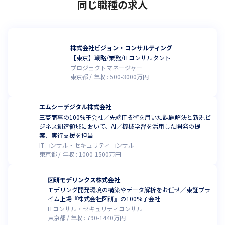
同じ職種の求人
株式会社ビジョン・コンサルティング
【東京】戦略/業務/ITコンサルタント
プロジェクトマネージャー
東京都
年収 :
500
-
3000
万円
エムシーデジタル株式会社
三菱商事の100%子会社／先端IT技術を用いた課題解決と新規ビ
ジネス創造領域において、AI／機械学習を活用した開発の提
案、実行支援を担当
ITコンサル・セキュリティコンサル
東京都
年収 :
1000
-
1500
万円
図研モデリンクス株式会社
モデリング開発環境の構築やデータ解析をお任せ／東証プラ
イム上場『株式会社図研』の100%子会社
ITコンサル・セキュリティコンサル
東京都
年収 :
790
-
1440
万円