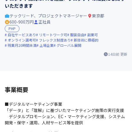
いただきます
テックリード、プロジェクトマネージャー
東京都
600-900万円
正社員
PHP
自社サービスあり
リモートワーク可
服装自由
副業可
オンライン選考可
フレックス制度あり
新技術に積極的
残業月20時間未満
上場企業
グローバル展開
14日前
更新
事業概要
■デジタルマーケティング事業

「データ」と「理解」に基づいたマーケティング施策の実行支援

　デジタルプロモーション、EC・マーケティング支援、システム
開発・保守・運用、人材サービス等を提供