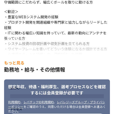
ータを蓄積。インフルエンサーを起用したい広告主さまや広告代
守備範囲にこだわらず、幅広くボールを取りに動ける方
理店さまが、あらゆるインフルエンサーを簡単に検索・分析・管
＜歓迎＞

理・キャスティング・レポート化できるツールです。
・豊富なWEBシステム開発の経験

◆業務システム

・プロダクト開発を関連組織や専門家と協力しながらリードした
◎当社の主要ビジネスであるリサーチ事業の関連システム

経験

・WEBアンケートの画面の設計・作成

・ITに関わる幅広い知識を持っていて、最新の動向にアンテナを
・アンケート設問

張っている方

・1000万人以上いる会員（アンケート回答者｟※｠）への配信業
・システム投資の回収計画や収支計画を立てられる方

務

・ワイヤーフレームを書いてどういう体験になるか設計できる方

・社内の営業支援・顧客管理で使用するSalesforceの開発業務
・小規模のチームを組織して、課題解決した経験

・スタートアップ事業の経験
もっと見る
----------------------
勤務地・給与・その他情報
＜求める人物像＞

・ビジネスに照らし合わせて、「こんなサービスがあればいいの
■ＣＭＧで実現できること
に」と新しいことを考え、提案できる方

・プロダクトをよくすることなら何でもやりたい意欲のある方

想定年収、待遇・福利厚生、
選考プロセスなどを確認
①ビジネス視点を持ったプロダクトの開発・運用ができる

勤務地
・専門家と話をすることに臆さない方

弊社の開発チームは、【ただ良いものを作る！】だけでなく、

するには会員登録が必要です
・相手のWin（実現したい要望）をよく考慮できる方

どれだけビジネスインパクトを与えられたかといったビジネス視
・柔軟性がある方

利用規約
、
レバテックID利用規約
、
レバレジーズグループ・プライバシ
点も重視しており、

・コミュニケーション力のある方

ーポリシー
をご確認のうえ、同意いただける場合は会員登録へお進みく
よりグループ・事業の成長を実感できると思います！
アクセス
ださい。
・自律的な意思決定ができる方
