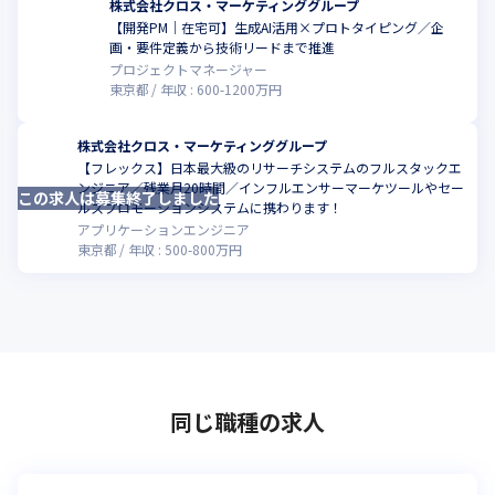
株式会社クロス・マーケティンググループ
【開発PM｜在宅可】生成AI活用×プロトタイピング／企
こ
画・要件定義から技術リードまで推進
プロジェクトマネージャー
東京都
年収 :
600
-
1200
万円
株式会社クロス・マーケティンググループ
【フレックス】日本最大級のリサーチシステムのフルスタックエ
ンジニア／残業月20時間／インフルエンサーマーケツールやセー
この求人は募集終了しました
こ
ルスプロモーションシステムに携わります！
アプリケーションエンジニア
東京都
年収 :
500
-
800
万円
同じ職種の求人