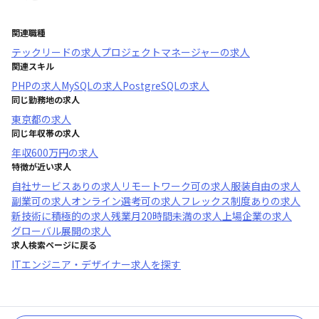
関連職種
テックリード
の求人
プロジェクトマネージャー
の求人
関連スキル
PHP
の求人
MySQL
の求人
PostgreSQL
の求人
同じ勤務地の求人
東京都
の求人
同じ年収帯の求人
年収
600万円
の求人
特徴が近い求人
自社サービスあり
の求人
リモートワーク可
の求人
服装自由
の求人
副業可
の求人
オンライン選考可
の求人
フレックス制度あり
の求人
新技術に積極的
の求人
残業月20時間未満
の求人
上場企業
の求人
グローバル展開
の求人
求人検索ページに戻る
ITエンジニア・デザイナー求人を探す