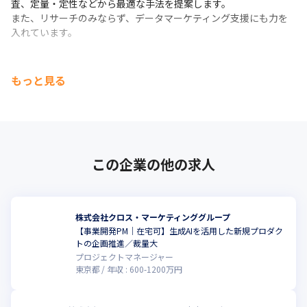
査、定量・定性などから最適な手法を提案します。

また、リサーチのみならず、データマーケティング支援にも力を
入れています。
もっと見る
この企業の他の求人
株式会社クロス・マーケティンググループ
【事業開発PM｜在宅可】生成AIを活用した新規プロダク
こ
トの企画推進／裁量大
プロジェクトマネージャー
東京都
年収 :
600
-
1200
万円