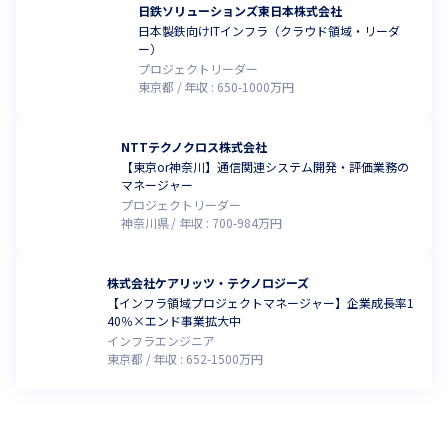
日鉄ソリューションズ東日本株式会社
日本製鉄向けITインフラ（クラウド領域・リーダ
ー）
プロジェクトリーダー
東京都
年収 :
650
-
1000
万円
NTTテクノクロス株式会社
【東京or神奈川】通信関連システム開発・評価業務の
マネージャー
プロジェクトリーダー
神奈川県
年収 :
700
-
984
万円
株式会社ケアリッツ・テクノロジーズ
【インフラ領域プロジェクトマネージャー】企業成長率1
40％×エンド事業拡大中
インフラエンジニア
東京都
年収 :
652
-
1500
万円