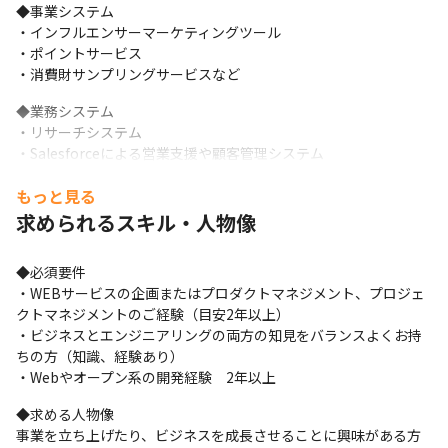
◆事業システム

・インフルエンサーマーケティングツール　

・ポイントサービス

・消費財サンプリングサービスなど
◆業務システム

・リサーチシステム

・Salesforceによる営業支援や顧客管理システム
＜関わるプロジェクト例＞

もっと見る
◆事業システム

求められるスキル・人物像
◎消費財サンプリングサービス『モラタメ』
新商品や話題の商品が「無料でモラえる」「小額でタメせる」日
◆必須要件

本最大級のWebサンプリングサービスです。 大手メーカーから地
・WEBサービスの企画またはプロダクトマネジメント、プロジェ
方の老舗メーカーまでご活用いただいており、 消費者へ商品体験
クトマネジメントのご経験（目安2年以上）

の提供や、良質なクチコミを獲得いただいており商品開発などに
・ビジネスとエンジニアリングの両方の知見をバランスよくお持
ご活用いただいております。
ちの方（知識、経験あり）

・Webやオープン系の開発経験　2年以上
◎インフルエンサーマーケティングツール『REECH』

企業のマーケティング担当者向けのSaaSプロダクトです。 40万ア
◆求める人物像

カウント以上のインフルエンサーと、2.5億件以上の膨大な投稿デ
事業を立ち上げたり、ビジネスを成長させることに興味がある方
