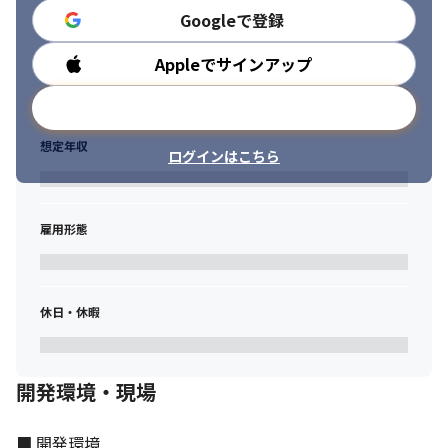
・アカウンタビリティを果たせる方
②新規事業や新規プロダクトの開発に携われる

Googleで登録
今後もM&Aでさらなる事業拡大も視野にいれているため、

新規事業や新規プロダクトの開発に携わるチャンスもあります！
Appleでサインアップ
勤務時間
③グループ会社が30社以上あり（※）、各社領域・フェーズ・課
メールアドレスで登録
題も異なるため、

同じ会社にいながらさまざまが開発に挑戦することができ

想定年収
自身のスキルを高めていける環境です！
ログインはこちら
④挑戦を尊重する社風のため、さまざまなキャリア形成も可能！

エンジニアとしてのプロフェッショナルな道へ、

雇用形態
エンジニアからPMや事業開発・事業推進など

会社の変化に伴い様々な視点や経験を身につけていただける環境
です。

過去には事業サイドからエンジニアへ挑戦するメンバーもいまし
休日・休暇
た！
※2024年10月時点
開発環境・現場
■ 開発環境
