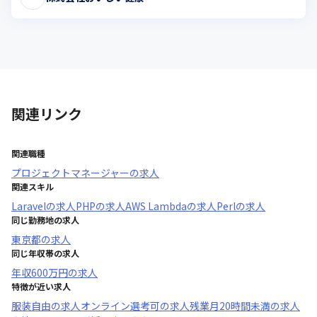
関連リンク
関連職種
プロジェクトマネージャー
の求人
関連スキル
Laravel
の求人
PHP
の求人
AWS Lambda
の求人
Perl
の求人
同じ勤務地の求人
東京都
の求人
同じ年収帯の求人
年収
600万円
の求人
特徴が近い求人
服装自由
の求人
オンライン選考可
の求人
残業月20時間未満
の求人