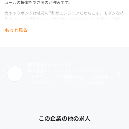
ュールの提案もできるのが強みです。
カヤックボンドは社員の7割がエンジニアだからこそ、モダンな技
術やトレンド技術にアンテナをはっているメンバーが多く、知見
共有を活発におこなっているので、わからないことも、周りのサ
もっと見る
ポートを得ながら前に進んでいくことができます（2024年10月時
点）。
株式会社カヤックボンド
株式会社カヤックボンドは、スマートフォン
向けアプリゲームの開発を中心に、受託開発
やシステムエンジニアリングなどの事業を提
供する企業です。受託開発においては、ゲー
ムやアプリの企画からデザイン、設計、開
発･･･
この企業の他の求人