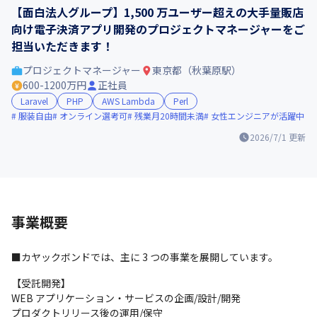
【面白法人グループ】1,500 万ユーザー超えの大手量販店
向け電子決済アプリ開発のプロジェクトマネージャーをご
担当いただきます！
プロジェクトマネージャー
東京都（秋葉原駅）
600-1200万円
正社員
Laravel
PHP
AWS Lambda
Perl
服装自由
オンライン選考可
残業月20時間未満
女性エンジニアが活躍中
2026/7/1
更新
事業概要
■カヤックボンドでは、主に 3 つの事業を展開しています。
【受託開発】

WEB アプリケーション・サービスの企画/設計/開発

プロダクトリリース後の運用/保守