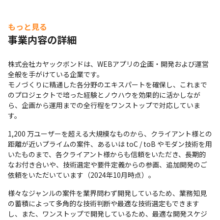
もっと見る
事業内容の詳細
株式会社カヤックボンドは、WEBアプリの企画・開発および運営
全般を手がけている企業です。

モノづくりに精通した各分野のエキスパートを確保し、これまで
のプロジェクトで培った経験とノウハウを効果的に活かしなが
ら、企画から運用までの全行程をワンストップで対応していま
す。
1,200 万ユーザーを超える大規模なものから、クライアント様との
距離が近いプライムの案件、あるいは toC / toB やモダン技術を用
いたものまで、各クライアント様からも信頼をいただき、長期的
なお付き合いや、技術選定や要件定義からの参画、追加開発のご
依頼をいただいています（2024年10月時点）。
様々なジャンルの案件を業界問わず開発しているため、業務知見
の蓄積によって多角的な技術判断や最適な技術選定もできます
し、また、ワンストップで開発しているため、最適な開発スケジ