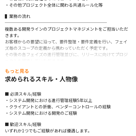
・その他プロジェクト全体に関わる共通ルール化等
▌業務の流れ

────────────────────────

複数ある開発ラインのプロジェクトマネジメントをご担当いただ
きます。

お客様からの要望に沿って、要件整理・要件定義を行い、フェイ
ズ毎のスコープの定義から携わっていただく予定です。

その後の各フェイズの進行管理並びに、リリースに向けてプロジ
ェクトを推進していただきます。
もっと見る
案件に慣れ次第PLのサポートなどもして頂きつつ、状況を見て人
求められるスキル・人物像
員調整などもお任せ致します。
▌案件概要

■ 必須スキル/経験

────────────────────────

・システム開発における進⾏管理経験5年以上

1,200万人以上のユーザーが利用する電子決済アプリの大規模開発
・クライアントとの折衝、ベンダーコントロールの経験

案件です（2024年10月時点）。

・システム開発における開発のご経験
現在設計フェイズを行っており、上流からリリースまで一連した
開発に携わっていただきます。

■ 歓迎スキル/経験

…その他、実績多数
いずれか1つでもご経験があれば優遇します。