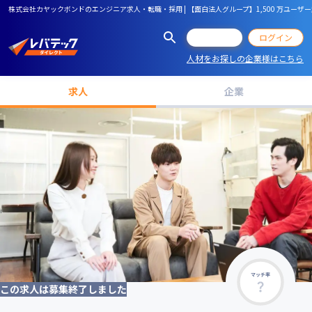
株式会社カヤックボンドのエンジニア求人・転職・採用 | 【面白法人グループ】1,500 万ユ
会員登録
ログイン
人材をお探しの企業様はこちら
求人
企業
マッチ率
この求人は募集終了しました