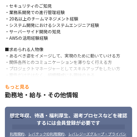
・セキュリティのご知⾒

・業務系開発での進⾏管理経験

・20名以上のチームマネジメント経験

・システム開発におけるシステムエンジニア経験

・サーバーサイド開発の知⾒

・AWSの活用経験経験
■求められる人物像

・あるべき姿をイメージして、実現のために動いていける方

・関係各所とのコミュニケーションを滞りなく行える方

・プロジェクトマネージャーとしてスキルアップをしたい方

・案件だけではなく、組織醸成にも興味のある
もっと見る
勤務地・給与・その他情報
想定年収、待遇・福利厚生、
選考プロセスなどを確認
勤務地
するには会員登録が必要です
利用規約
、
レバテックID利用規約
、
レバレジーズグループ・プライバシ