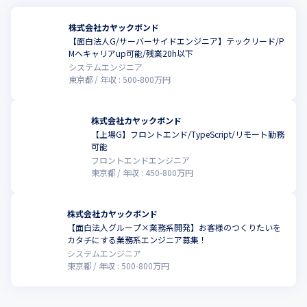
株式会社カヤックボンド
【面白法人G/サーバーサイドエンジニア】テックリード/P
Mへキャリアup可能/残業20h以下
システムエンジニア
東京都
年収 :
500
-
800
万円
株式会社カヤックボンド
【上場G】フロントエンド/TypeScript/リモート勤務
可能
フロントエンドエンジニア
東京都
年収 :
450
-
800
万円
株式会社カヤックボンド
【面白法人グループ×業務系開発】お客様のつくりたいを
カタチにする業務系エンジニア募集！
システムエンジニア
東京都
年収 :
500
-
800
万円