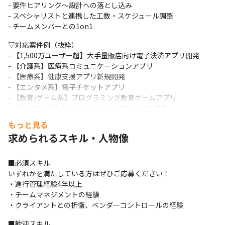
- 要件ヒアリング～設計への落とし込み

- スペシャリストと連携した工数・スケジュール調整

- チームメンバーとの1on1
▽対応案件例（抜粋）

- 【1,500万ユーザー超】大手量販店向け電子決済アプリ開発

- 【介護系】医療系コミュニケーションアプリ

- 【医療系】健康支援アプリ新規開発

- 【エンタメ系】電子チケットアプリ

- 【教育/ゲーム系】プログラミング教育ゲームアプリ

- 【ビジネス系】ビジネスマッチングサービス開発

- 【DX系】ビジネス推進ツール機能追加開発
もっと見る
求められるスキル・人物像
■技術スタック

＜バックエンド＞ PHP (Laravel), Go (Gin, Echo) / MySQL, 
PostgreSQL / AWS, Google Cloud

■必須スキル

＜フロントエンド＞ TypeScript (React, Vue.js, Next.js), HTML, 
いずれかを満たしている方はぜひご応募ください！ 

CSS
・進行管理経験4年以上

・チームマネジメントの経験

【カヤックボンドならではの魅力】

・クライアントとの折衝、ベンダーコントロールの経験
■成長フェーズに携われる

社員数100名を迎え、制度設計や育成方針策定など、組織づくりに
■歓迎スキル
