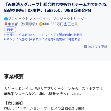
【面白法人グループ】総合的な技術力とチーム力で新たな
価値を開拓！DX案件、toB/toC、WEB系開発PM
プロジェクトマネージャー、プロジェクトリーダー
東京都（秋葉原駅）
600-850万円
正社員
PHP
自社サービスあり
リモートワーク可
服装自由
副業可
オンライン選考可
新技術に積極的
残業月20時間未満
2026/7/1
更新
事業概要
カヤックボンドは、WEB アプリケーションから、スマホアプリ、
業務系システムなど、幅広い開発を行っています。
【受託開発】

WEB アプリケーション・サービスの企画/設計/開発
