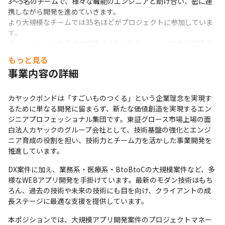
3～5名のチームで、様々な職能のエンジニアと助け合い、密に連
携しながら開発を進めていきます。

より大規模なチームでは35名ほどがプロジェクトに参加していま
す。

チームメンバーの育成や組織づくりにもチャレンジできる環境で
す。
もっと見る
事業内容の詳細
カヤックボンドは「すごいものつくる」という企業理念を実現す
るために単なる開発に留まらず、新たな価値創造を実現するエン
ジニアプロフェッショナル集団です。東証グロース市場上場の面
白法人カヤックのグループ会社として、技術基盤の強化とエンジ
ニア育成の役割を担い、技術力とチーム力を活かした事業開発を
推進しています。
DX案件に加え、業務系・医療系・BtoBtoCの大規模案件など、多
様なWEBアプリ開発を手掛けています。最新のモダン技術はもち
ろん、過去の技術や未来の技術にも目を向け、クライアントの成
長ステージに最適な支援を提供しています。
本ポジションでは、大規模アプリ開発案件のプロジェクトマネー