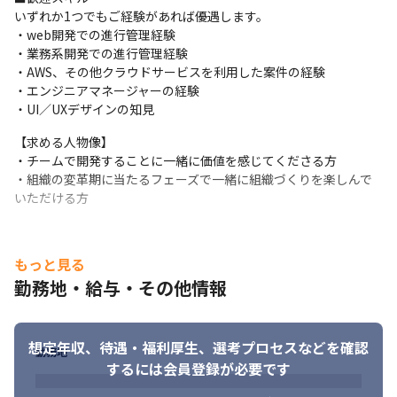
も携われます。

いずれか1つでもご経験があれば優遇します。

■意思決定のスピード感

・web開発での進行管理経験

技術選定・企画設計から携われる裁量の高さがあり、クライアン
・業務系開発での進行管理経験

トと直接対話しながら開発を進めます。

・AWS、その他クラウドサービスを利用した案件の経験

■多様な案件でスキルアップ

・エンジニアマネージャーの経験

ライブ配信、医療系、業務系など幅広い案件があり、技術領域を
・UI／UXデザインの知見
広げることができます。1,500万人ユーザーの電子決済アプリや、
100万DAUのゲームアプリなど、大規模案件の上流工程から参画可
【求める人物像】

能です。
・チームで開発することに一緒に価値を感じてくださる方

・組織の変革期に当たるフェーズで一緒に組織づくりを楽しんで
いただける方
もっと見る
勤務地・給与・その他情報
想定年収、待遇・福利厚生、
選考プロセスなどを確認
勤務地
するには会員登録が必要です