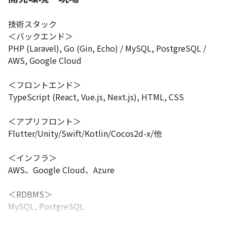
技術スタック

＜バックエンド＞ 

PHP (Laravel), Go (Gin, Echo) / MySQL, PostgreSQL / 
AWS, Google Cloud

＜フロントエンド＞ 

TypeScript (React, Vue.js, Next.js), HTML, CSS

＜アプリフロント＞ 

Flutter/Unity/Swift/Kotlin/Cocos2d-x/他

＜インフラ＞ 

AWS、Google Cloud、Azure

＜RDBMS＞ 

MySQL, PostgreSQL