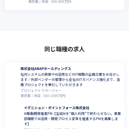
東京都
年収 :
500
-
800
万円
同じ職種の求人
株式会社ANAPホールディングス
社内システムの刷新やAI活用などのIT戦略の企画立案をお任せし
ます／外部ベンダーの管理から全社のITガバナンス強化まで、各
種プロジェクトを牽引していただきます
プロジェクトマネージャー
東京都
年収 :
500
-
1000
万円
イグニション・ポイントフォース株式会社
AI駆動開発推進PM【生成AIを“個人利用”で終わらせない。事業
部横断でAI活用・開発プロセス変革を推進するPMを募集しま
す】