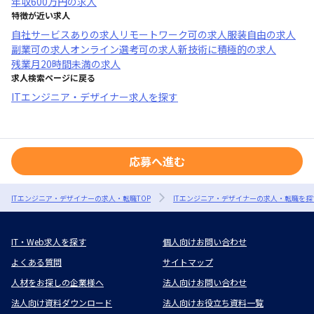
年収
600万円
の求人
特徴が近い求人
自社サービスあり
の求人
リモートワーク可
の求人
服装自由
の求人
副業可
の求人
オンライン選考可
の求人
新技術に積極的
の求人
残業月20時間未満
の求人
求人検索ページに戻る
ITエンジニア・デザイナー求人を探す
応募へ進む
ITエンジニア・デザイナーの求人・転職TOP
ITエンジニア・デザイナーの求人・転職を探
IT・Web求人を探す
個人向けお問い合わせ
よくある質問
サイトマップ
人材をお探しの企業様へ
法人向けお問い合わせ
法人向け資料ダウンロード
法人向けお役立ち資料一覧