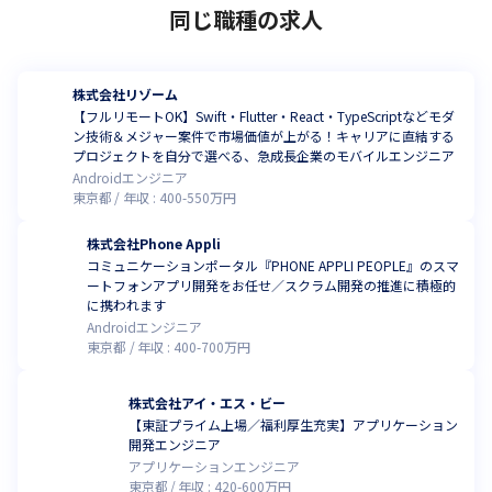
同じ職種の求人
株式会社リゾーム
【フルリモートOK】Swift・Flutter・React・TypeScriptなどモダ
ン技術＆メジャー案件で市場価値が上がる！キャリアに直結する
プロジェクトを自分で選べる、急成長企業のモバイルエンジニア
Androidエンジニア
東京都
年収 :
400
-
550
万円
株式会社Phone Appli
コミュニケーションポータル『PHONE APPLI PEOPLE』のスマ
ートフォンアプリ開発をお任せ／スクラム開発の推進に積極的
に携われます
Androidエンジニア
東京都
年収 :
400
-
700
万円
株式会社アイ・エス・ビー
【東証プライム上場／福利厚生充実】アプリケーション
開発エンジニア
アプリケーションエンジニア
東京都
年収 :
420
-
600
万円