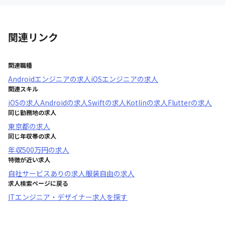
関連リンク
関連職種
Androidエンジニア
の求人
iOSエンジニア
の求人
関連スキル
iOS
の求人
Android
の求人
Swift
の求人
Kotlin
の求人
Flutter
の求人
同じ勤務地の求人
東京都
の求人
同じ年収帯の求人
年収
500万円
の求人
特徴が近い求人
自社サービスあり
の求人
服装自由
の求人
求人検索ページに戻る
ITエンジニア・デザイナー求人を探す