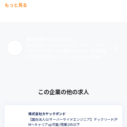
もっと見る
株式会社カヤックボンド
株式会社カヤックボンドは、スマートフォン
向けアプリゲームの開発を中心に、受託開発
やシステムエンジニアリングなどの事業を提
供する企業です。受託開発においては、ゲー
ムやアプリの企画からデザイン、設計、開
発･･･
この企業の他の求人
株式会社カヤックボンド
【面白法人G/サーバーサイドエンジニア】テックリード/P
Mへキャリアup可能/残業20h以下