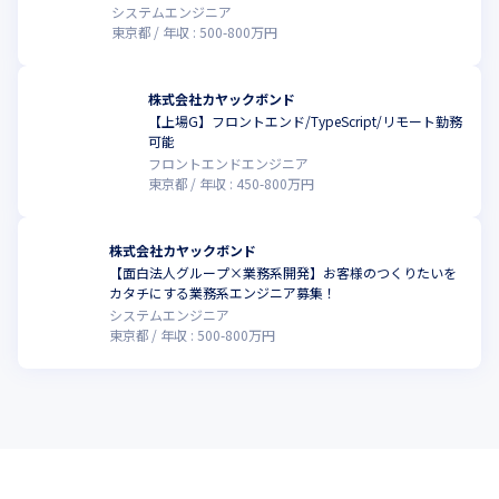
システムエンジニア
東京都
年収 :
500
-
800
万円
株式会社カヤックボンド
【上場G】フロントエンド/TypeScript/リモート勤務
可能
フロントエンドエンジニア
東京都
年収 :
450
-
800
万円
株式会社カヤックボンド
【面白法人グループ×業務系開発】お客様のつくりたいを
カタチにする業務系エンジニア募集！
システムエンジニア
東京都
年収 :
500
-
800
万円