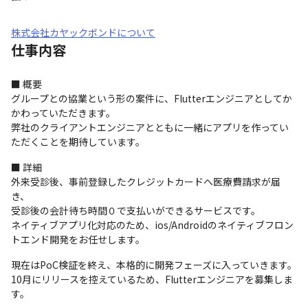
株式会社カヤックボンドについて
仕事内容
■ 概要

グループとの協業という形の案件に、Flutterエンジニアとしてか
かわっていただきます。

弊社のクライアントエンジニアとともに一緒にアプリを作ってい
ただくことを期待しています。
■ 詳細

外来受診後、事前登録したクレジットカードへ医療費請求が届
き、

受診後の会計待ち時間０で支払いができるサービスです。

ネイティブアプリ化対応のため、ios/Androidのネイティブフロン
トエンド開発をお任せします。
現在はPoC検証を終え、本格的に開発フェーズに入っていきます。

10月にリリースを控えているため、Flutterエンジニアを募集しま
す。