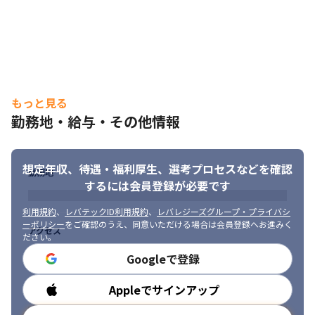
を得る実感があります。

・20代~30代若手を中心とした少人数のチームで、上流工程含め
単独で多くのポジションを任されるため、

　広い経験を積むことのできる環境です。
■ チームの雰囲気

・基本的なことはほぼ現場が判断するため、実装方針等は自分た
もっと見る
ちチームで考え、すすめていく文化です。

勤務地・給与・その他情報
・リモートワークになってもチャットや情報共有が多く、お互い
の考えを共有する機会が多く風通しが良いチームです。

・趣味が合う人同士では、オンラインゲームをプレイしたり、飲
想定年収、待遇・福利厚生、
選考プロセスなどを確認
み会に行ったり等交流をしています。
勤務地
するには会員登録が必要です
 ※契約社員としての採用あり
利用規約
、
レバテックID利用規約
、
レバレジーズグループ・プライバシ
ーポリシー
をご確認のうえ、同意いただける場合は会員登録へお進みく
アクセス
ださい。
Googleで登録
Appleでサインアップ
勤務時間