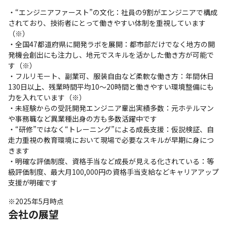
・“エンジニアファースト”の文化：社員の9割がエンジニアで構成
されており、技術者にとって働きやすい体制を重視しています
（※）

・全国47都道府県に開発ラボを展開：都市部だけでなく地方の開
発機会創出にも注力し、地元でスキルを活かした働き方が可能で
す（※）

・フルリモート、副業可、服装自由など柔軟な働き方：年間休日
130日以上、残業時間平均10〜20時間と働きやすい環境整備にも
力を入れています（※）

・未経験からの受託開発エンジニア輩出実績多数：元ホテルマン
や事務職など異業種出身の方も多数活躍中です

・“研修”ではなく“トレーニング”による成長支援：仮説検証、自
走力重視の教育環境において現場で必要なスキルが早期に身につ
きます

・明確な評価制度、資格手当など成長が見える化されている：等
級評価制度、最大月100,000円の資格手当支給などキャリアアップ
支援が明確です
※2025年5月時点
会社の展望