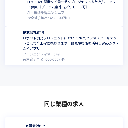
LLM・RAG開発など最先端AIプロジェクト多数有/AIエンジニ
ア募集（プライム案件有／リモート可）
AI・機械学習エンジニア
東京都
年収 :
450
-
700
万円
株式会社BTM
ロボット開発プロジェクトにおいてPM兼ビジネスアーキテク
トとして全工程に携わります！最先端技術を活用しWebシステ
ムやアプリ
プロジェクトマネージャー
東京都
年収 :
600
-
900
万円
同じ業種の求人
有限会社B.P.I