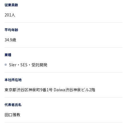
従業員数
201
人
平均年齢
34.9
歳
業種
SIer・SES・受託開発
本社所在地
東京都
渋谷区神泉町9番1号
Daiwa渋谷神泉ビル2階
代表者氏名
田口雅教