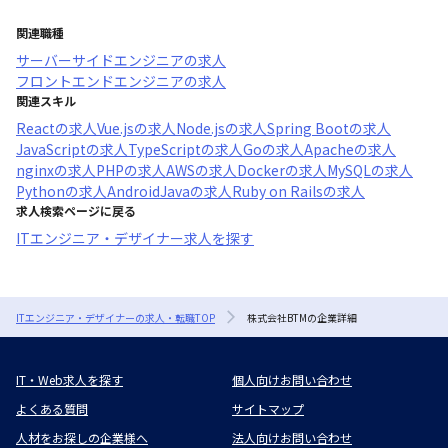
関連職種
サーバーサイドエンジニア
の求人
フロントエンドエンジニア
の求人
関連スキル
React
の求人
Vue.js
の求人
Node.js
の求人
Spring Boot
の求人
JavaScript
の求人
TypeScript
の求人
Go
の求人
Apache
の求人
nginx
の求人
PHP
の求人
AWS
の求人
Docker
の求人
MySQL
の求人
Python
の求人
AndroidJava
の求人
Ruby on Rails
の求人
求人検索ページに戻る
ITエンジニア・デザイナー求人を探す
ITエンジニア・デザイナーの求人・転職TOP
株式会社BTMの企業詳細
IT・Web求人を探す
個人向けお問い合わせ
よくある質問
サイトマップ
人材をお探しの企業様へ
法人向けお問い合わせ