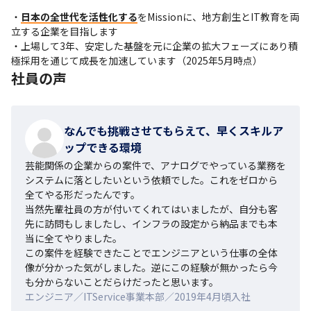
・
日本の全世代を活性化する
をMissionに、地方創生とIT教育を両
立する企業を目指します

・上場して3年、安定した基盤を元に企業の拡大フェーズにあり積
極採用を通じて成長を加速しています（2025年5月時点）
社員の声
なんでも挑戦させてもらえて、早くスキルア
ップできる環境
芸能関係の企業からの案件で、アナログでやっている業務を
システムに落としたいという依頼でした。これをゼロから
全てやる形だったんです。

当然先輩社員の方が付いてくれてはいましたが、自分も客
先に訪問もしましたし、インフラの設定から納品までも本
当に全てやりました。

この案件を経験できたことでエンジニアという仕事の全体
像が分かった気がしました。逆にこの経験が無かったら今
も分からないことだらけだったと思います。
エンジニア／ITService事業本部／2019年4月頃入社