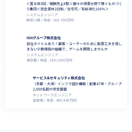
＜賞与年3回／報酬売上6割＞個々の得意分野で稼ぐものづく
り集団＜完全週休2日制／在宅可／有給消化100％＞
システムエンジニア
神奈川県
年収 :
300
-
700
万円
ISHグループ株式会社
自社タイトルあり！顧客・ユーザーのために創意工夫を惜し
まない少数精鋭の組織で、ゲームを開発しませんか
システムエンジニア
東京都
年収 :
350
-
1000
万円
サービス&セキュリティ株式会社
〈京都・大津〉インフラ設計構築｜創業47年・グループ
2,000名超の安定基盤
ネットワークエンジニア
滋賀県
年収 :
480
-
840
万円