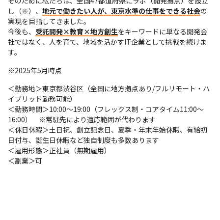
そのために私たちは、全国47都道府県にラボ（開発拠点）を設立
し（※）、
地元で働きたい人が、東京水準の仕事をできる社会
の
実現を目指してきました。

今後も、
受託開発×教育×地方創生
をキーワードに単なる開発会
社ではなく、人を育て、地域を活かすIT企業として挑戦を続けま
す。
※2025年5月時点
＜勤務地＞東京都渋谷区（全国に地方拠点あり/フルリモート・ハ
イブリッド勤務可能）

＜勤務時間＞10:00〜19:00（フレックス制・コアタイム11:00〜
16:00）　※常駐先により適応範囲が代わります

＜休日休暇＞土日祝、創立記念日、夏季・年末年始休暇、有給初
日付与、誕生日休暇など独自制度も多数あります

＜雇用形態＞正社員（無期雇用）

＜副業＞可