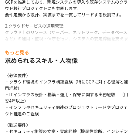
GCPを推進しており、新規システムの導入や既存システムのクラ
ウド移行プロジェクトにも参画します。

要件定義から設計、実装までを一貫してリードする役割です。
2.クラウドサービスの運用管理: 

クラウド上のリソース（サーバー、ネットワーク、データベース
など）の運用・監視・保守を行い、システムの安定稼働を支えま
す。GCPを中心に、AWSやAzureの運用も含まれます。
もっと見る
3.自社での管理体制の強化: 
求められるスキル・人物像
現在外部委託しているクラウド管理の内製化を目指し、社
〈必須要件〉

内で運用できるスキルやノウハウの蓄積を図ります。社員
・クラウド環境のインフラ構築経験（特にGCPに対する理解と運
やベンダーと連携し、管理体制の最適化を進めます。
用経験）

・ITインフラの設計・構築・運用・保守に関する実務経験　（目
●セキュリティ施策の推進（脆弱性診断、インシデント対応）

安4年以上）

1.脆弱性診断の実施と改善提案: 

・インフラやセキュリティ関連のプロジェクトリードやプロジェ
外部サービスを利用した定期的な脆弱性診断を行い、システムの
クト推進のご経験
セキュリティ状態を評価します。診断結果に基づき、改善策の提
案と実施をリードします。
〈歓迎要件〉

・セキュリティ施策の立案・実施経験（脆弱性診断、インシデン
2.インシデント対応:
