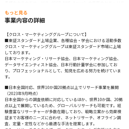
多様なクラウドサービス（GCP, AWS, Azure）や最新のセキュリテ
ィ対策に携わることで、

もっと見る
業界内での市場価値も向上させることができます。
事業内容の詳細
【クロス・マーケティンググループについて】

■東証スタンダード上場企業、各種協会・学会における活動多数

クロス・マーケティンググループは東証スタンダード市場に上場
しております。 

日本マーケティング・リサーチ協会、日本マーケティング協会、
データサイエンティスト協会、日本行動計量学会に参加してお
り、プロフェッショナルとして、知見を広める努力を続けていま
す。
■日本全国対応、世界10か国20拠点以上でリサーチ事業を展開
（2023年9月時点）

日本全国からの調査依頼に対応しているほか、世界10か国、20拠
点以上で展開しているため、グローバルリサーチも可能です。経
験豊富なリサーチャーが多数在籍しており、戦略立案から効果検
証までお客様のニーズに合わせ、ネットリサーチ、オフライン調
査、定量・定性などから最適な手法を提案します。
