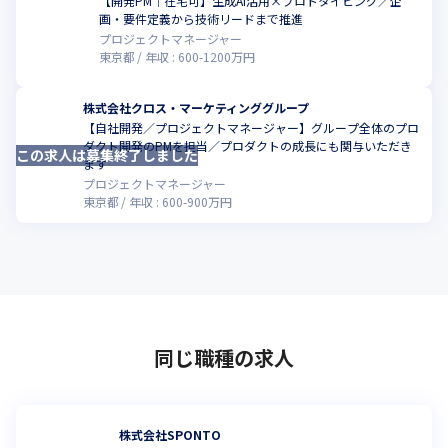
【開発PM｜在宅可】生成AI活用×プロトタイピング／企
こ
画・要件定義から技術リードまで推進
プロジェクトマネージャー
東京都
年収 :
600
-
1200
万円
株式会社クロス・マーケティンググループ
【自社開発／プロジェクトマネージャー】グループ全体のプロ
ダクト開発のPMを担当／プロダクトの成長にも関与いただき
この求人は募集終了しました
こ
ます
プロジェクトマネージャー
東京都
年収 :
600
-
900
万円
同じ職種の求人
株式会社SPONTO