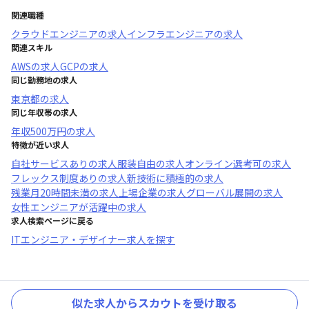
関連職種
クラウドエンジニア
の求人
インフラエンジニア
の求人
関連スキル
AWS
の求人
GCP
の求人
同じ勤務地の求人
東京都
の求人
同じ年収帯の求人
年収
500万円
の求人
特徴が近い求人
自社サービスあり
の求人
服装自由
の求人
オンライン選考可
の求人
フレックス制度あり
の求人
新技術に積極的
の求人
残業月20時間未満
の求人
上場企業
の求人
グローバル展開
の求人
女性エンジニアが活躍中
の求人
求人検索ページに戻る
ITエンジニア・デザイナー求人を探す
似た求人からスカウトを受け取る