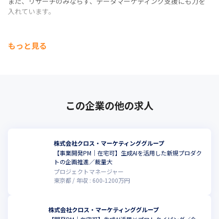
また、リサーチのみならず、データマーケティング支援にも力を
入れています。
もっと見る
この企業の他の求人
株式会社クロス・マーケティンググループ
【事業開発PM｜在宅可】生成AIを活用した新規プロダク
こ
トの企画推進／裁量大
プロジェクトマネージャー
東京都
年収 :
600
-
1200
万円
株式会社クロス・マーケティンググループ