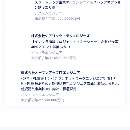
スタートアップ企業のITエンジニア※ストックオプショ
ン制度あり※
システムエンジニア
東京都
年収 :
600
-
1050
万円
株式会社ケアリッツ・テクノロジーズ
【インフラ領域プロジェクトマネージャー】企業成長率1
40％×エンド事業拡大中
インフラエンジニア
東京都
年収 :
652
-
1500
万円
株式会社オープンアップITエンジニア
＜PM・PL募集！＞ベテランネットワークエンジニア採用！P
M・PL経験ありの方歓迎◎若手エンジニア育成に興味のある方、
新規請負事業拡大に向けて積極採用！
ネットワークエンジニア
東京都
年収 :
600
-
800
万円