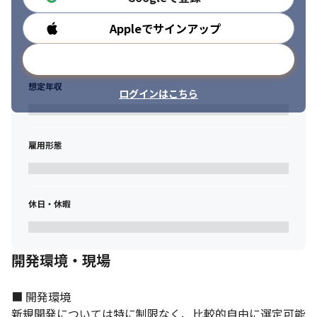
 社内のIT環境を改善するため、各種システムの整備や新規導入の
プロジェクトを推進。ハードウェアやソフトウェアの選定・導
Appleでサインアップ
勤務時間
入、ライセンス管理など、社内のITインフラ全般を管理します。
3.ファシリティサポート業務: 

メールアドレスで登録
社内で利用する各種デバイス（PC、プリンター、電話システムな
ど）の設定・管理を行い、日常的なサポートも担います。社員か
想定年収
ログインはこちら
らの問い合わせ対応やトラブルシュートなど、業務が円滑に進む
ようサポートします。
雇用形態
休日・休暇
開発環境・現場
■ 開発環境

新規開発については特に制限なく、比較的自由に選定可能