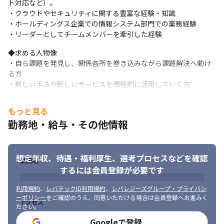
ト対応など）。

 過去に発生したインシデントを踏まえ、セキュリティインシデン
・クラウドやセキュリティに関する豊富な経験・知識

トの対応体制を整備。リアルタイムでのインシデント検知・対応
・ホールディングス企業での情報システム部門での業務経験

ができるよう、社内のセキュリティレベルを引き上げる施策を推
・リーダーとしてチームメンバーを牽引した経験
進します。
◆求める人物像

3.セキュリティ施策の立案・実行: 
・自ら課題を発見し、関係各所を巻き込みながら課題解決へ動け
る方

・新しい手法や新しいサービスを積極的に活用していく方
セキュリティ方針や施策の立案から、実行計画の策定、運
用までを一貫して担当。セキュリティ知見のある人材とし
もっと見る
て、社内外のセキュリティリソースを活用し、リスクを最
勤務地・給与・その他情報
小化する取り組みを行います。
●社内ファシリティ（WiFi、社内システム）整備

1.オフィス内ネットワークの設計・構築・保守: 

想定年収、待遇・福利厚生、
選考プロセスなどを確認
勤務地
新しいオフィスへの移転やレイアウト変更に伴うWiFiネットワー
するには会員登録が必要です
クの設計・構築を担当。快適で安定したネットワーク環境の提供
を目指し、トラブルシューティングも行います。

利用規約
、
レバテックID利用規約
、
レバレジーズグループ・プライバシ
※場合によっては出張が伴う場合もあります
ーポリシー
をご確認のうえ、同意いただける場合は会員登録へお進みく
アクセス
ださい。
2.社内システムの整備と改善:

Googleで登録