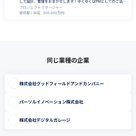
して設計、管理をおまかせします！ゆくゆくはPMとしてのご活躍
を期待しています。
プロジェクトマネージャー
東京都
年収 :
500
-
800
万円
同じ業種の企業
株式会社グッドフィールドアンドカンパニー
パーソルイノベーション株式会社
株式会社デジタルガレージ