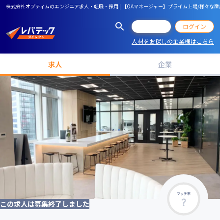
株式会社オプティムのエンジニア求人・転職・採用 | 【QAマネージャー】プライム上場/様々
会員登録
ログイン
人材をお探しの企業様はこちら
求人
企業
マッチ率
この求人は募集終了しました