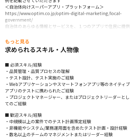
例を記載させていただきます

＜自治体向けスーパーアプリ・プラットフォーム＞

https://www.optim.co.jp/optim-digital-marketing/local-
government/

自治体のあらゆる情報とサービスを、１つのアプリで住民に提供
するためのプラットフォームです。本プラットフォームをベース
に作られ佐賀市で導入いただいている「佐賀市公式スーパーアプ
もっと見る
リ」は、多くの市民の方にダウンロードいただき、デジタル・コ
求められるスキル・人物像
ンテンツ・オブ・ジ・イヤー’23のリージョナル賞を受賞するな
ど、現在日本で最も注目されている自治体DXプロダクトの一つで
■ 必須スキル/経験

す。

・品質管理・品質プロセスの理解

＜農業DX事業＞

・テスト設計、テスト実施のご経験

https://www.optim.co.jp/agriculture/services/pts

・Webアプリケーションやスマートフォンアプリ等のネイティブ
OPTiM スマート農業サービスは、AI・IoT・Roboticsを活用し
アプリのテストに携わられたご経験

「楽しく・かっこよく・稼げる農業」をスローガンに掲げ、新た
・プロジェクトマネージャー、またはプロジェクトリーダーとし
な農業技術の開発、社会実装を通し、農業生産力向上と持続可能
てのご経験
性を実現することを目的とする事業です。例えば、最先端のデジ
タル技術を活用することで各圃場の最適な防除（農薬散布）タイ
■ 歓迎スキル/経験

ミングを見極め、自動飛行ドローンを使い必要な箇所のみにピン
・中規模以上の案件でのテスト計画策定経験

ポイントでドローン散布を行うピンポイントタイム散布サービス
・非機能やシステム/業務運用面を含めたテスト計画・設計経験

などがございます。
・数名以上のチームのマネジメントまたはリーダー経験
