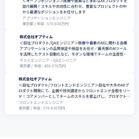
＜オープンポジション＞医療や建築など多彩なAXプロダクトを
並行展開！スキルや志向性に合わせ、豊富なプロジェクトの中
から最適なポジションをお任せします
アプリケーションエンジニア
東京都
年収 :
570
-
830
万円
株式会社オプティム
＜自社プロダクト/QAエンジニア＞医療や農業のAXに関わる各種
アプリケーションの品質保証や検証をお任せ／最先端のAIツール
を活用したテスト自動化など、モダンな環境でチームの生産性を
ともに高めませんか
テストエンジニア・QAエンジニア
東京都
年収 :
450
-
570
万円
株式会社オプティム
＜自社プロダクト/フロントエンドエンジニア＞自社や大手のAXプ
ロダクト開発にて、企画や技術選定からフロントエンド全般をリー
ド！コアメンバーとしてチームのスキルを底上げし、プロダクト
を進化させる役割をお任せします
フロントエンドエンジニア
東京都
年収 :
570
-
830
万円