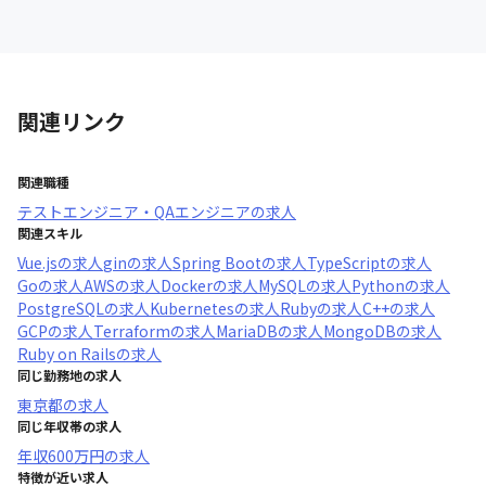
関連リンク
関連職種
テストエンジニア・QAエンジニア
の求人
関連スキル
Vue.js
の求人
gin
の求人
Spring Boot
の求人
TypeScript
の求人
Go
の求人
AWS
の求人
Docker
の求人
MySQL
の求人
Python
の求人
PostgreSQL
の求人
Kubernetes
の求人
Ruby
の求人
C++
の求人
GCP
の求人
Terraform
の求人
MariaDB
の求人
MongoDB
の求人
Ruby on Rails
の求人
同じ勤務地の求人
東京都
の求人
同じ年収帯の求人
年収
600万円
の求人
特徴が近い求人