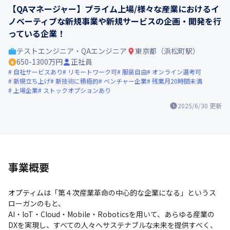
【QAマネージャー】プライム上場/様々な産業におけるイ
ノベーティブな新規事業や新規サービスの企画・開発を行
っている企業！
テストエンジニア・QAエンジニア
東京都（浜松町駅）
650-1300万円
正社員
自社サービスあり
リモートワーク可
服装自由
オンライン選考可
新規立ち上げ
新技術に積極的
ベンチャー企業
残業月20時間未満
上場企業
ストックオプションあり
2025/6/30
更新
事業概要
オプティムは「第４次産業革命の中心的な企業になる」というス
ローガンのもと、 

AI・IoT・Cloud・Mobile・Roboticsを用いて、あらゆる産業の
DXを実現し、すべての人々へサステナブルな未来を提供すべく、