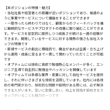
その他
【本ポジションの特徴・魅力】

Selenium
WebRTC
・当社社長や経営者との距離が近いポジションであり、毎週のよ
うに事業やサービスについて議論をすることができます

支給PC
・一度作ったら終わりではなく、顧客からのフィードバックを基
現場で選択可能（Windows/Mac）
に継続的なサービスやプロダクトの改善に取り組むことができま
す。サービスを安定的に提供しつつ成長させ続ける一連の経験が
できます。開発しているサービスに対する情熱の強さも当社スタ
ッフの特徴です

・新規サービスの創出に積極的で、機会があれば企画・立ち上げ
から運用・成長に至るまで一貫して関わっていただくことが可能
です

・オプティムには技術に貪欲で勉強熱心なメンバーが多く、エン
ジニア主導で自主的に勉強会やハッカソンを開催しています

・オプティムでは多様な業界・産業に対して自社サービスを提供
し、それに伴いさまざまな技術を活用しています。社内には各技
術の専門家がおり、技術的な問題や疑問がある際には、必ず解決
できる人がいます。互いに支援し合い、向上を目指す前向きなス
タッフがいることも魅力の一つです