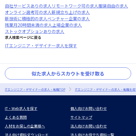
自社サービスあり
の求人
リモートワーク可
の求人
服装自由
の求人
オンライン選考可
の求人
新規立ち上げ
の求人
新技術に積極的
の求人
ベンチャー企業
の求人
残業月20時間未満
の求人
上場企業
の求人
ストックオプションあり
の求人
求人検索ページに戻る
ITエンジニア・デザイナー求人を探す
似た求人からスカウトを受け取る
ITエンジニア・デザイナーの求人・転職TOP
ITエンジニア・デザイナーの求人・転職を探
IT・Web求人を探す
個人向けお問い合わせ
よくある質問
サイトマップ
人材をお探しの企業様へ
法人向けお問い合わせ
法人向け資料ダウンロード
法人向けお役立ち資料一覧