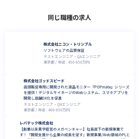
同じ職種の求人
株式会社ニコン・トリンブル
ソフトウェアの品質保証
テストエンジニア・QAエンジニア
東京都
年収 :
450
-
650
万円
株式会社ゴッドスピード
店頭販促専用に開発された液晶モニター『POPmate』シリーズ
を提供！デジタルサイネージのWebシステム、スマホアプリを
開発し店舗DX化を促進
テストエンジニア・QAエンジニア
東京都
年収 :
400
-
650
万円
レバテック株式会社
【創業以来黒字経営のメガベンチャー】社長直下の新規事業で
す！「開発支援から企業の成長を促す」新規事業/Web領域のPLと