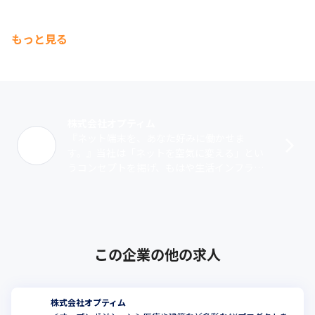
もっと見る
株式会社オプティム
『ネット端末を、あなた好みに働かせま
す。』当社は「ネットを空気に変える」とい
うコンセプトを掲げ、もはや生活インフラと
なったインターネットが、未だ利用するにあ
たりITリテラシーを必要とする現状を変えた
い･･･
この企業の他の求人
株式会社オプティム