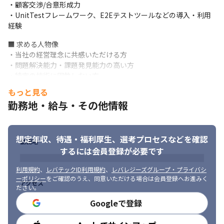
・顧客交渉/合意形成力

・UnitTestフレームワーク、E2Eテストツールなどの導入・利用
経験
■ 求める人物像

・当社の経営理念に共感いただける方

・問題解決能力・課題発見能力の高い方

・特定の技術に固執しない方

・手が動く方（自ら行動できる方）

もっと見る
・新しい技術を学ぶことが好きな方

勤務地・給与・その他情報
・論理的思考力のある方

・情報整理力（記録をしっかり残す、整理する）のある方

・周囲と協力してものごとを進める力のある方

想定年収、待遇・福利厚生、
選考プロセスなどを確認
・技術動向に感度の高い方
勤務地
するには会員登録が必要です
利用規約
、
レバテックID利用規約
、
レバレジーズグループ・プライバシ
ーポリシー
をご確認のうえ、同意いただける場合は会員登録へお進みく
アクセス
ださい。
Googleで登録