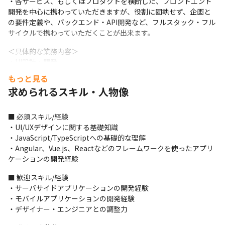
・各サービス、もしくはプロダクトを横断した、フロントエンド
開発を中心に携わっていただきますが、役割に固執せず、企画と
の要件定義や、バックエンド・API開発など、フルスタック・フル
サイクルで携わっていただくことが出来ます。
＜具体的な業務内容＞

・UI設計・開発

→TypeScript/Vue.js/Nuxt.jsなどを採用し、Storybookを用いた
もっと見る
コンポーネント開発を進めております。
求められるスキル・人物像
・新規サービスの企画フェーズにおけるUI/UX検討（プロトタイピ
ング）

■ 必須スキル/経験

→自社デザインチームと協力してAdobe XDやVuetifyを活用しプ
・UI/UXデザインに関する基礎知識

ロトタイプアプリをクイックに開発する事で、上流での細かい価
・JavaScript/TypeScriptへの基礎的な理解

値検証のもと、品質の高いサービスの提供しております。
・Angular、Vue.js、Reactなどのフレームワークを使ったアプリ
ケーションの開発経験
＜仕事の進め方＞

テスト業務を通じてプロダクトを知るところから始めていただく
■ 歓迎スキル/経験

ことを考えています。

・サーバサイドアプリケーションの開発経験

企画からの要求を要件に落とし、UI・UX の議論から設計・実装・
・モバイルアプリケーションの開発経験

テスト・リリースまで一貫して携わっていただきます。

・デザイナー・エンジニアとの調整力
ご経験に応じてではございますが、1タスクの担当から始め、1機