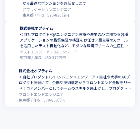
から最適なポジションをお任せします
アプリケーションエンジニア
東京都
年収 :
570
-
830
万円
株式会社オプティム
＜自社プロダクト/QAエンジニア＞医療や農業のAXに関わる各種
アプリケーションの品質保証や検証をお任せ／最先端のAIツール
を活用したテスト自動化など、モダンな環境でチームの生産性を
ともに高めませんか
テストエンジニア・QAエンジニア
東京都
年収 :
450
-
570
万円
株式会社オプティム
＜自社プロダクト/フロントエンドエンジニア＞自社や大手のAXプ
ロダクト開発にて、企画や技術選定からフロントエンド全般をリー
ド！コアメンバーとしてチームのスキルを底上げし、プロダクト
を進化させる役割をお任せします
フロントエンドエンジニア
東京都
年収 :
570
-
830
万円