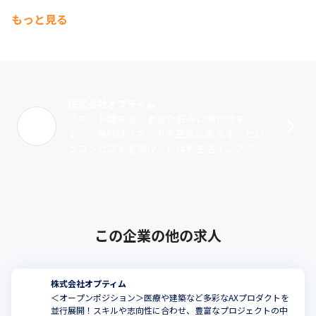
もっと見る
株式会社オプティム
『ネット端末を、あなた好みに働かせま
す。』当社は「ネットを空気に変える」とい
うコンセプトを掲げ、もはや生活インフラと
なったインターネットが、未だ利用するにあ
たりITリテラシーを必要とする現状を変えた
い･･･
この企業の他の求人
株式会社オプティム
＜オープンポジション＞医療や建築など多彩なAXプロダクトを
並行展開！スキルや志向性に合わせ、豊富なプロジェクトの中