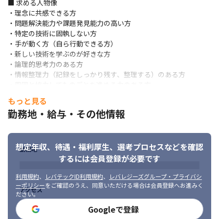
能の開発リーダー（分析・要件定義、設計、タスクの分解）を担
■ 求める人物像

っていくなど、徐々に業務を広げていただきます。
・理念に共感できる方

・問題解決能力や課題発見能力の高い方

自らが設計・実装した機能がユーザーの元に届き、価値を提供で
・特定の技術に固執しない方

きていることにやりがいを感じることができます。
・手が動く方（自ら行動できる方）

・新しい技術を学ぶのが好きな方

ユーザーによい体験を提供することを目的としており、特に UI・
・論理的思考力のある方

UX の議論や実装時にユーザーの体験を損なわないように考慮する
・情報整理力（記録をしっかり残す、整理する）のある方

ことに力をいれていただきながら、実際にユーザーからいただい
・周囲と協力してものごとを進める力のある方

た多くの貴重なフィードバックを製品に活かしていただきます。
・技術動向に感度の高い方
もっと見る
＜使用する技術について＞

勤務地・給与・その他情報
主な技術としては、Vue.js・TypeScript・GitLab・Kubernetesと
いった環境で開発をしております。 Vue.js はオプティム社内で多
く採用されており、ナレッジも多いです。元々は JavaScript を採
想定年収、待遇・福利厚生、
選考プロセスなどを確認
用していたのですが、開発体験の向上、静的解析によるバグの減
勤務地
少を目的に、TypeScript の採用を決定し導入を進めております。
するには会員登録が必要です
＜当社のプロダクト一覧＞

利用規約
、
レバテックID利用規約
、
レバレジーズグループ・プライバシ
・当社開発の解析モデルを使用したAIでカメラによる混雑状況を
ーポリシー
をご確認のうえ、同意いただける場合は会員登録へお進みく
アクセス
ださい。
判定し、新型コロナウィルス感染対策の三密の回避、人流コント
ロールによる経済活動を促進するサービス

Googleで登録
・国内シェアトップクラスのモバイルデバイス管理（MDM）サー