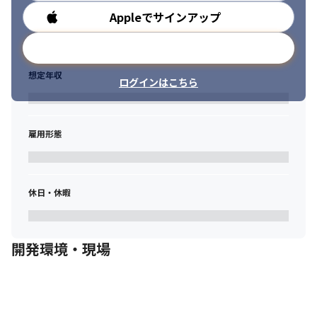
ビス

Appleでサインアップ
勤務時間
・さまざまな機器や装置をクラウド上で管理/運用し、IoTデバイ
ス資産を最大化できるサービス

メールアドレスで登録
・さまざまな場面での会話状況を録音し、AIによる分析から文字
起こしによる業務効率化とスピーディな情報共有ができるサービ
想定年収
ログインはこちら
ス

・スマートフォンやタブレット端末で高精度3次元測量をスキャン
するだけで誰でも行えるサービス

・各種デバイス（WindowsPCからスマートフォンなど）をリモー
雇用形態
トで操作を可能にするサービス

・当社開発の解析モデルをつかったAIで契約書を管理し、人的コ
ストの削減や契約リスクを予知、予防、回避を可能にするサービ
ス　など
休日・休暇
開発環境・現場