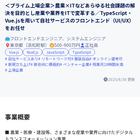
＜プライム上場企業＞農業×ITなどあらゆる社会課題の解
決を目的とし産業や業界をITで変革する／TypeScript・
Vue.jsを用いて自社サービスのフロントエンド（UI/UX）
をお任せ
フロントエンドエンジニア、システムエンジニア
東京都（浜松町駅）
500-900万円
正社員
Vue.js
Nuxt.js
JavaScript
TypeScript
自社サービスあり
リモートワーク可
服装自由
オンライン選考可
新規立ち上げ
新技術に積極的
ベンチャー企業
残業月20時間未満
上場企業
2025/6/30
更新
事業概要
■ 農業・医療・建設等、さまざまな産業や業界に向けたデジタル
トランスフォーメーション事業