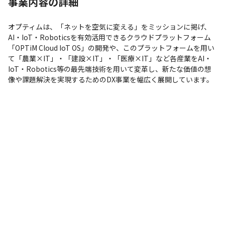
事業内容の詳細
Slack
Teams
支給PC
オプティムは、「ネットを空気に変える」をミッションに掲げ、
現場で選択可能（Windows/Mac）
AI・IoT・Roboticsを有効活用できるクラウドプラットフォーム
「OPTiM Cloud IoT OS」の開発や、このプラットフォームを用い
て「農業×IT」・「建設×IT」・「医療×IT」など各産業をAI・
IoT・Robotics等の最先端技術を用いて変革し、新たな価値の想
像や課題解決を実現するためのDX事業を幅広く展開しています。