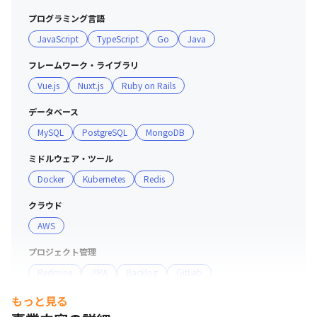
プログラミング言語
JavaScript
TypeScript
Go
Java
フレームワーク・ライブラリ
Vue.js
Nuxt.js
Ruby on Rails
データベース
MySQL
PostgreSQL
MongoDB
ミドルウェア・ツール
Docker
Kubernetes
Redis
エンジニアのサポート体制が充実しています。
クラウド
AWS
プロジェクト管理
Redmine
JIRA
Backlog
GitLab
もっと見る
コミュニケーションツール