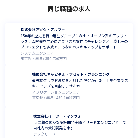
同じ職種の求人
株式会社アソウ・アルファ
150年の歴史を持つ麻生グループ！Web・オープン系のアプリ・
システム開発を中心にさまざまな案件にチャレンジ／上流工程の
プロジェクトも多数で、あなたのスキルアップをサポート
システムエンジニア
東京都
年収 :
350
-
700
万円
株式会社キャピタル・アセット・プランニング
最先端クラウド環境を利用した開発が可能／上場企業でス
キルアップを目指しませんか
アプリケーションエンジニア
東京都
年収 :
450
-
1000
万円
株式会社イーツー・インフォ
15年超の確かな受託開発実績／リードエンジニアとして
自社内の受託開発を牽引
テックリード