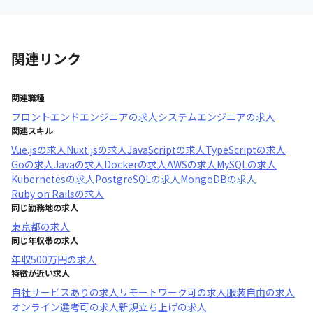
関連リンク
関連職種
フロントエンドエンジニア
の求人
システムエンジニア
の求人
関連スキル
Vue.js
の求人
Nuxt.js
の求人
JavaScript
の求人
TypeScript
の求人
Go
の求人
Java
の求人
Docker
の求人
AWS
の求人
MySQL
の求人
Kubernetes
の求人
PostgreSQL
の求人
MongoDB
の求人
Ruby on Rails
の求人
同じ勤務地の求人
東京都
の求人
同じ年収帯の求人
年収
500万円
の求人
特徴が近い求人
自社サービスあり
の求人
リモートワーク可
の求人
服装自由
の求人
オンライン選考可
の求人
新規立ち上げ
の求人