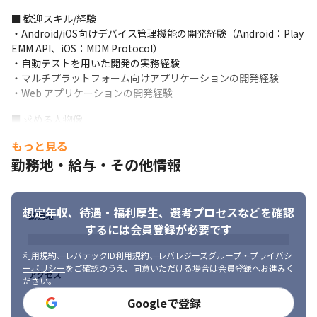
■ 歓迎スキル/経験

・Android/iOS向けデバイス管理機能の開発経験（Android：Play 
EMM API、iOS：MDM Protocol）

・自動テストを用いた開発の実務経験

・マルチプラットフォーム向けアプリケーションの開発経験

・Web アプリケーションの開発経験
■ 求める人物像

・行動力がある方

もっと見る
・常に最先端の技術に関心を持ち、自発的に学べる方

勤務地・給与・その他情報
・ものづくりやITが好きな方

・理念に共感できる方

・問題解決能力や課題発見能力の高い方

・特定の技術に固執しない方
想定年収、待遇・福利厚生、
選考プロセスなどを確認
勤務地
するには会員登録が必要です
利用規約
、
レバテックID利用規約
、
レバレジーズグループ・プライバシ
ーポリシー
をご確認のうえ、同意いただける場合は会員登録へお進みく
アクセス
ださい。
エンジニアのサポート体制が充実しています。
Googleで登録