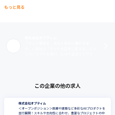
もっと見る
株式会社オプティム
『ネット端末を、あなた好みに働かせま
す。』当社は「ネットを空気に変える」とい
うコンセプトを掲げ、もはや生活インフラと
なったインターネットが、未だ利用するにあ
たりITリテラシーを必要とする現状を変えた
い･･･
この企業の他の求人
株式会社オプティム
＜オープンポジション＞医療や建築など多彩なAXプロダクトを
並行展開！スキルや志向性に合わせ、豊富なプロジェクトの中