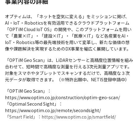
事業内容の詳細
オプティムは、「ネットを空気に変える」をミッションに掲げ、
AI・IoT・Roboticsを有効活用できるクラウドプラットフォーム
「OPTiM Cloud IoT OS」の開発や、このプラットフォームを用い
て「農業×IT」・「建設×IT」・「医療×IT」など各産業をAI・
IoT・Robotics等の最先端技術を用いて変革し、新たな価値の想
像や課題解決を実現するためのDX事業を幅広く展開しています。
「OPTiM Geo Scan」は、LiDARセンサーと高精度位置情報を組み
合わせて、短時間で高精度な測量を行える3次元測量アプリです。
対象をスマホやタブレットでスキャンするだけで、高精度な３次
元データが取得できます。（※特許出願中、NETIS登録申請中）
「OPTiM Geo Scan」：
https://www.optim.co.jp/construction/optim-geo-scan/

「Optimal Second Sight」：
https://www.optim.co.jp/remote/secondsight/

「Smart Field」：https://www.optim.co.jp/smartfield/