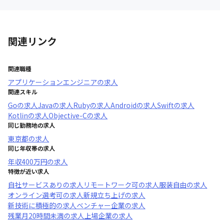
関連リンク
関連職種
アプリケーションエンジニア
の求人
関連スキル
Go
の求人
Java
の求人
Ruby
の求人
Android
の求人
Swift
の求人
Kotlin
の求人
Objective-C
の求人
同じ勤務地の求人
東京都
の求人
同じ年収帯の求人
年収
400万円
の求人
特徴が近い求人
自社サービスあり
の求人
リモートワーク可
の求人
服装自由
の求人
オンライン選考可
の求人
新規立ち上げ
の求人
新技術に積極的
の求人
ベンチャー企業
の求人
残業月20時間未満
の求人
上場企業
の求人