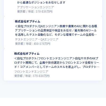
から最適なポジションをお任せします
アプリケーションエンジニア
東京都
年収 :
570
-
830
万円
株式会社オプティム
＜自社プロダクト/QAエンジニア＞医療や農業のAXに関わる各種
アプリケーションの品質保証や検証をお任せ／最先端のAIツール
を活用したテスト自動化など、モダンな環境でチームの生産性を
ともに高めませんか
テストエンジニア・QAエンジニア
東京都
年収 :
450
-
570
万円
株式会社オプティム
＜自社プロダクト/フロントエンドエンジニア＞自社や大手のAXプ
ロダクト開発にて、企画や技術選定からフロントエンド全般をリー
ド！コアメンバーとしてチームのスキルを底上げし、プロダクト
を進化させる役割をお任せします
フロントエンドエンジニア
東京都
年収 :
570
-
830
万円