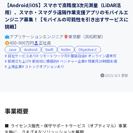
【Android/iOS】スマホで高精度3次元測量（LiDAR活
用）、スマホ・スマグラ遠隔作業支援アプリのモバイルエ
ンジニア募集！【モバイルの可能性を引き出すサービスに
挑戦】
アプリケーションエンジニア
東京都（浜松町駅）
400-900万円
正社員
Java
Android
Swift
Kotlin
Objective-C
自社サービスあり
リモートワーク可
服装自由
オンライン選考可
新規立ち上げ
新技術に積極的
ベンチャー企業
残業月20時間未満
上場企業
ストックオプションあり
2025/4/3
更新
事業概要
■  ライセンス販売・保守サポートサービス（オプティマル）事業
を軸に、さまざまなソリューションを展開