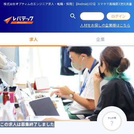
株式会社オプティムのエンジニア求人・転職・採用 | 【Android/iOS】スマホで高精度3次
会員登録
ログイン
人材をお探しの企業様はこちら
求人
企業
マッチ率
この求人は募集終了しました