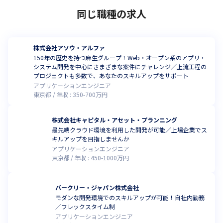
同じ職種の求人
株式会社アソウ・アルファ
150年の歴史を持つ麻生グループ！Web・オープン系のアプリ・
システム開発を中心にさまざまな案件にチャレンジ／上流工程の
プロジェクトも多数で、あなたのスキルアップをサポート
アプリケーションエンジニア
東京都
年収 :
350
-
700
万円
株式会社キャピタル・アセット・プランニング
最先端クラウド環境を利用した開発が可能／上場企業でス
キルアップを目指しませんか
アプリケーションエンジニア
東京都
年収 :
450
-
1000
万円
バークリー・ジャパン株式会社
モダンな開発環境でのスキルアップが可能！自社内勤務
／フレックスタイム制
アプリケーションエンジニア