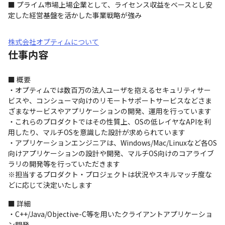
■ プライム市場上場企業として、ライセンス収益をベースとし安
定した経営基盤を活かした事業戦略が強み
株式会社オプティムについて
仕事内容
■ 概要

・オプティムでは数百万の法人ユーザを抱えるセキュリティサー
ビスや、コンシューマ向けのリモートサポートサービスなどさま
ざまなサービスやアプリケーションの開発、運用を行っています

・これらのプロダクトではその性質上、OSの低レイヤなAPIを利
用したり、マルチOSを意識した設計が求められています

・アプリケーションエンジニアは、Windows/Mac/Linuxなど各OS
向けアプリケーションの設計や開発、マルチOS向けのコアライブ
ラリの開発等を行っていただきます

※担当するプロダクト・プロジェクトは状況やスキルマッチ度な
どに応じて決定いたします
■ 詳細

・C++/Java/Objective-C等を用いたクライアントアプリケーショ
ン開発
