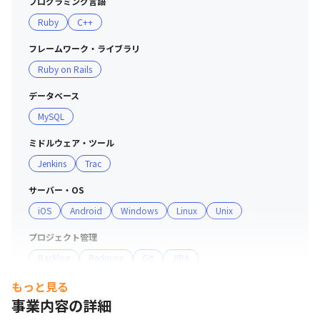
プログラミング言語
Ruby
C++
フレームワーク・ライブラリ
エンジニアの1日の流れをご紹介。
Ruby on Rails
データベース
MySQL
ミドルウェア・ツール
Jenkins
Trac
サーバー・OS
iOS
Android
Windows
Linux
Unix
プロジェクト管理
Backlog
Redmine
Git
JIRA
もっと見る
その他
事業内容の詳細
RESTful API