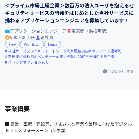
＜プライム市場上場企業＞数百万の法人ユーザを抱えるセ
キュリティサービスの開発をはじめとした当社サービスに
携わるアプリケーションエンジニアを募集しています！
アプリケーションエンジニア
東京都（浜松町駅）
500-900万円
正社員
C++
Windows
Linux
自社サービスあり
リモートワーク可
服装自由
オンライン選考可
新技術に積極的
ベンチャー企業
残業月20時間未満
上場企業
ストックオプションあり
2025/6/30
更新
事業概要
■ 農業・医療・建設等、さまざまな産業や業界に向けたデジタル
トランスフォーメーション事業