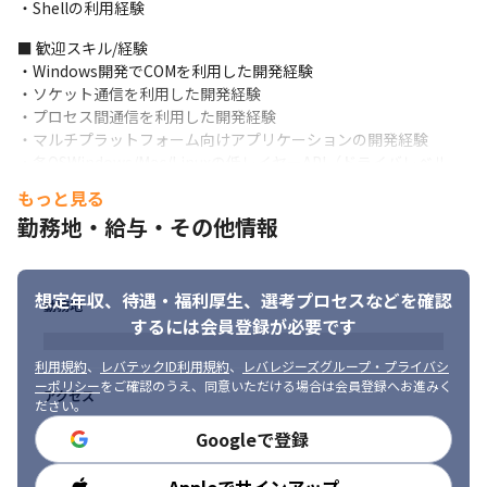
・Shellの利用経験
など
■ 歓迎スキル/経験

■ この仕事の魅力・面白み

・Windows開発でCOMを利用した開発経験

・当社では、サービス志向が強く、社会貢献をしたい、世の中を
・ソケット通信を利用した開発経験

IT技術で本気で変えていきたいという考えを持っているエンジニ
・プロセス間通信を利用した開発経験

アが活躍しています

・マルチプラットフォーム向けアプリケーションの開発経験

・課題解決のために必要な最先端技術は、業務を通じてキャッチ
・各OSWindows/Mac/Linuxの低レイヤーAPI（ドライバレベル
アップすることができ、エンジニアとして成長できる環境です
や、限定公開API等）を使った開発経験
もっと見る
勤務地・給与・その他情報
■ 求める人物像

・行動力がある方

・常に最先端の技術に関心を持ち、自発的に学べる方

・ものづくりやITが好きな方

想定年収、待遇・福利厚生、
選考プロセスなどを確認
勤務地
・理念に共感できる方

するには会員登録が必要です
・問題解決能力や課題発見能力の高い方

・特定の技術に固執しない方
利用規約
、
レバテックID利用規約
、
レバレジーズグループ・プライバシ
ーポリシー
をご確認のうえ、同意いただける場合は会員登録へお進みく
アクセス
ださい。
Googleで登録
勤務時間