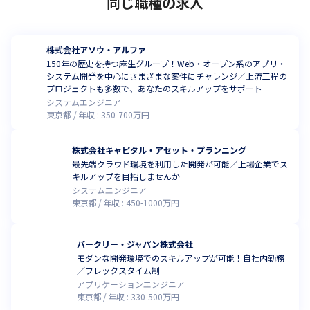
同じ職種の求人
株式会社アソウ・アルファ
150年の歴史を持つ麻生グループ！Web・オープン系のアプリ・
システム開発を中心にさまざまな案件にチャレンジ／上流工程の
プロジェクトも多数で、あなたのスキルアップをサポート
システムエンジニア
東京都
年収 :
350
-
700
万円
株式会社キャピタル・アセット・プランニング
最先端クラウド環境を利用した開発が可能／上場企業でス
キルアップを目指しませんか
システムエンジニア
東京都
年収 :
450
-
1000
万円
バークリー・ジャパン株式会社
モダンな開発環境でのスキルアップが可能！自社内勤務
／フレックスタイム制
アプリケーションエンジニア
東京都
年収 :
330
-
500
万円