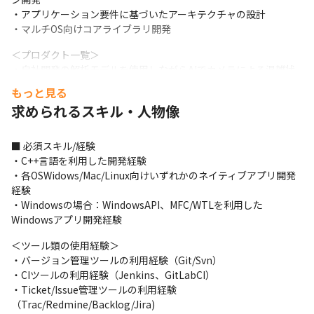
・アプリケーション要件に基づいたアーキテクチャの設計

・マルチOS向けコアライブラリ開発
＜プロダクト一覧＞

・自社開発の解析モデルを使用しながらAIでカメラによる混雑状
況を判定し、新型コロナウィルス感染対策の三密の回避、人流コ
もっと見る
ントロールによる経済活動を促進するサービス

求められるスキル・人物像
・国内シェアトップクラスのモバイルデバイス管理（MDM）サー
ビス

・さまざまな機器や装置をクラウド上で管理/運用し、IoTデバイ
■ 必須スキル/経験

ス資産を最大化できるサービス

・C++言語を利用した開発経験

・さまざまな場面での会話状況を録音し、AIによる分析から文字
・各OSWidows/Mac/Linux向けいずれかのネイティブアプリ開発
起こしによる業務効率化とスピーディな情報共有ができるサービ
経験

ス

・Windowsの場合：WindowsAPI、MFC/WTLを利用した
・高精度3次元測量を、スマートフォンやタブレット端末からスキ
Windowsアプリ開発経験
ャンするだけで行えるサービス

＜ツール類の使用経験＞

・各種デバイス（WindowsPCからスマートフォンなど）をリモー
・バージョン管理ツールの利用経験（Git/Svn）

ト操作可能にするサービス

・CIツールの利用経験（Jenkins、GitLabCI）

・自社開発の解析モデルを使用したAIで、契約書を管理し、人的
・Ticket/Issue管理ツールの利用経験
コストの削減や契約リスクを予知、予防、回避を可能にするサー
（Trac/Redmine/Backlog/Jira)

ビス
