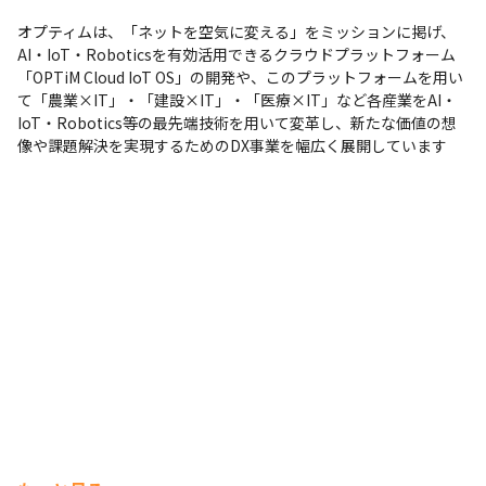
支給PC
オプティムは、「ネットを空気に変える」をミッションに掲げ、
現場で選択可能（Windows/Mac）
AI・IoT・Roboticsを有効活用できるクラウドプラットフォーム
「OPTiM Cloud IoT OS」の開発や、このプラットフォームを用い
て「農業×IT」・「建設×IT」・「医療×IT」など各産業をAI・
IoT・Robotics等の最先端技術を用いて変革し、新たな価値の想
像や課題解決を実現するためのDX事業を幅広く展開しています