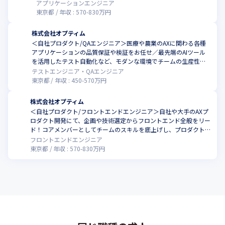
アプリケーションエンジニア
東京都
年収 :
570
-
830
万円
株式会社オプティム
＜自社プロダクト/QAエンジニア＞医療や農業のAXに関わる各種
アプリケーションの品質保証や検証をお任せ／最先端のAIツール
を活用したテスト自動化など、モダンな環境でチームの生産性を
ともに高めませんか
テストエンジニア・QAエンジニア
東京都
年収 :
450
-
570
万円
株式会社オプティム
＜自社プロダクト/フロントエンドエンジニア＞自社や大手のAXプ
ロダクト開発にて、企画や技術選定からフロントエンド全般をリー
ド！コアメンバーとしてチームのスキルを底上げし、プロダクト
を進化させる役割をお任せします
フロントエンドエンジニア
東京都
年収 :
570
-
830
万円