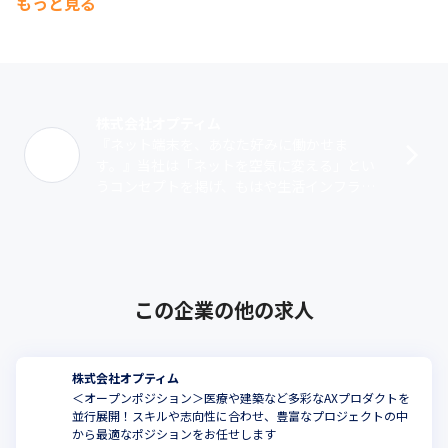
もっと見る
株式会社オプティム
『ネット端末を、あなた好みに働かせま
す。』当社は「ネットを空気に変える」とい
うコンセプトを掲げ、もはや生活インフラと
なったインターネットが、未だ利用するにあ
たりITリテラシーを必要とする現状を変えた
い･･･
この企業の他の求人
株式会社オプティム
＜オープンポジション＞医療や建築など多彩なAXプロダクトを
並行展開！スキルや志向性に合わせ、豊富なプロジェクトの中
から最適なポジションをお任せします