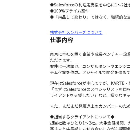
◆Salesforceの利活用支援を中心に1～2社
◆100%プライム案件

◆「納品して終わり」ではなく、継続的な
株式会社メンバーズについて
仕事内容
東京に本社を置く企業や成長ベンチャー企業に
ただきます。

案件は一次請け、コンサルタントやエンジ
テム化案を作成。アジャイルで開発を進め
現在はSalesforceが中心ですが、KART
「まずはSalesforceのスペシャリス
ライアントを支援したい」など、様々なキ
また、まだまだ発展途上のカンパニーのた
◆担当するクライアントについて◆

担当社数はひとり1～2社。大手金融機関、大
客さまと中長期にお付き合いしながら課題解決