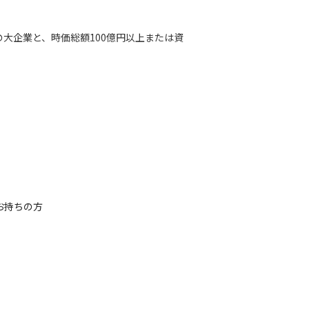
大企業と、時価総額100億円以上または資
るチャンスもあります。
お持ちの方