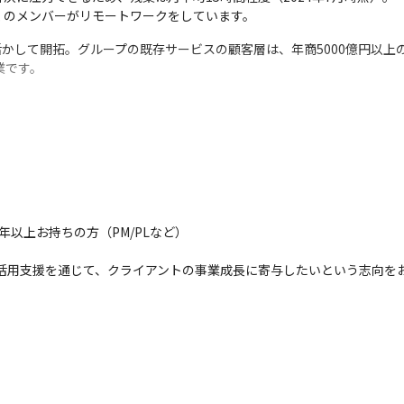
のメンバーがリモートワークをしています。 
かして開拓。グループの既存サービスの顧客層は、年商5000億円以上の
業です。
っていただくことも可能。

テンツ作成、教育、採用など、興味のある分野に社内でキャリアを拡げ
のプロジェクトマネージャー (変更の範囲)すべての業務
以上お持ちの方（PM/PLなど）

製品の利活用支援を通じて、クライアントの事業成長に寄与したいという志向を