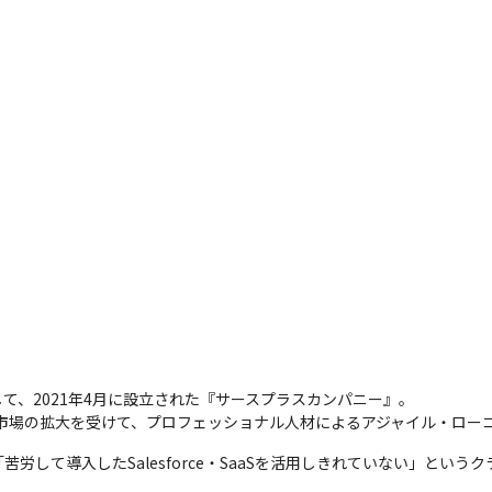
、2021年4月に設立された『サースプラスカンパニー』。

型サービス市場の拡大を受けて、プロフェッショナル人材によるアジャイル・ロ
労して導入したSalesforce・SaaSを活用しきれていない」とい