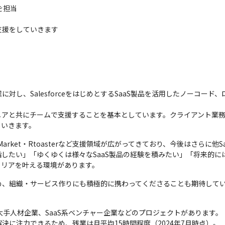
を担当

支援をしていきます
対し、SalesforceをはじめとするSaaS製品を活用したノーコード
ニアと共にチームで支援することを基本としています。クライアント業
ていきます。
E・Market・Rtoasterなど支援領域が広がってきており、今後はさらに
トを目指したい」「ゆくゆくは様々なSaaS製品の経験を積みたい」「将来
ャリアを叶える環境があります。
め、組織・サービス作りにも積極的に携わってくださることも期待して
手人材企業、SaaS系ベンチャー企業などのプロジェクトがあります。「Sa
に注力できるため、残業は月平均15時間程度（2024年7月時点）。
