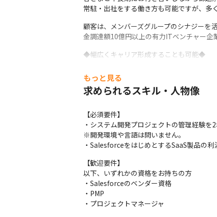
常駐・出社をする働き方も可能ですが、多く
顧客は、メンバーズグループのシナジーを活
金調達額10億円以上の有力ITベンチャー企
◆幅広くキャリア形成することも可能◆

希望があればサービス作りや事業運営に携わ
自社サービスのマーケティングや営業コン
もっと見る
求められるスキル・人物像
(雇入れ直後)Salesforce・SaaS領域
【必須要件】

・システム開発プロジェクトの管理経験を2年
※開発環境や言語は問いません。

・SalesforceをはじめとするSaaS
【歓迎要件】

以下、いずれかの資格をお持ちの方

・Salesforceのベンダー資格

・PMP

・プロジェクトマネージャ