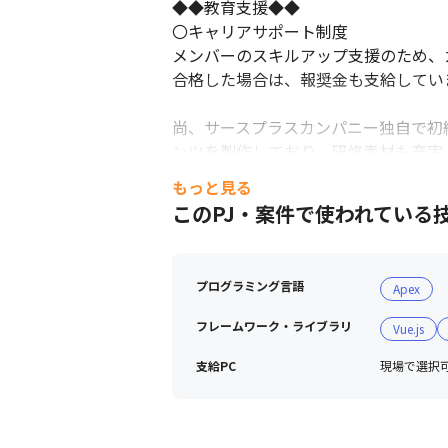
◆◆教育支援◆◆

〇キャリアサポート制度

メンバーのスキルアップ支援のため、
合格した場合は、報奨金も支給しています
尚、サースプラスカンパニー独自で初級ア
ンツを製作しており、研修素材も充実。
Salesforce未経験の方でも安心し
もっと見る
このPJ・案件で使われている
プログラミング言語
Apex
フレームワーク・ライブラリ
Vue.js
支給PC
現場で選択可能