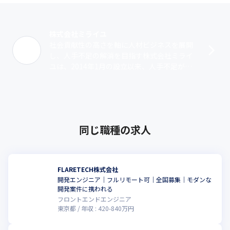
株式会社ミライユ
社会貢献性の高さを軸に人材ビジネスを展開
し、人手不足の解消を目指す株式会社ミライ
ユは、2014年1月の設立以来、人手不足が深
刻な業界であるドライバー業界や警備業界に
対して、人材紹介サービス・求人広告サ･･･
同じ職種の求人
FLARETECH株式会社
開発エンジニア｜フルリモート可｜全国募集｜モダンな
開発案件に携われる
フロントエンドエンジニア
東京都
年収 :
420
-
840
万円