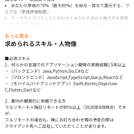
あなたの単価の70%（最大80%）を給与・賞与で還元する、フ
ェアな「単価評価制度」
ワークライフバランスに合わせてあなたの求める働き方を実現
若手の方は専属のエージェントとメンターがキャリア＆スキル
アップを徹底サポート
もっと見る
■リゾームの「案件選択制度」の特長
求められるスキル・人物像
Java・C#・Python・Go等の言語経験をベースに、Spring・
■必須スキル

ASP.NET Core・Django・Flaskなどバックエンドフレームワーク
1．何らかの言語でのアプリケーション開発の実務経験1.5年以上

やVue.js・React・Next.jsなどフロントエンド、AWSなどクラウド
・（バックエンド）Java,Python,Go,C#など

までスキルを広げられるプロジェクトをご提案いたします。
・（フロントエンド）JavaScript,TypeScript,Vue.js,Reactなど

◎100%開発案件のみ。テスターやヘルプデスクなどキャリアに繋
・（モバイル/ハイブリッドアプリ）Swift,Kotlin,Objective-
がらない案件は事業部として一切請け負いません

C,Flutter,Dartなど
◎活かしたいスキルセット/習得したいこと/担当工程・ポジショ
2．都内の開発PJに参画できる方

ン/単価/勤務時間・残業時間など、担当エージェントがご希望を直
フルリモート＋隔日リモートが80％以上（2026年4月時点）です
接ヒアリングした上で、厳選したプロジェクトを複数ご提案しま
が、

す

フルリモートの場合も、稀にお打ち合わせ等の予定の際は

◎慢性的な残業/納期遅延で炎上/単価が低い/人間関係が厳しいな
クライアント先へご出社していただくことがあります。
ど条件がきついプロジェクトは一切請け負いません

◎「フル出社で年収UP重視」「ハイブリッド/対面でのスキル習得