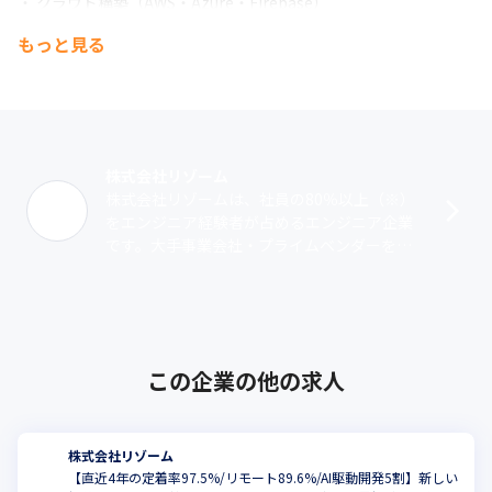
・ クラウド構築（AWS・Azure・Firebase）
もっと見る
■エンジニア研修サービス「ITCOLLEGE」

新卒・未経験エンジニアに特化したエンジニア研修サービスで
す。

社員数20名～200名規模の事業会社・プライムベンダー・受託開
発・SES企業様を中心に、

これまで400社を超えるお客様にエンジニア研修を提供しておりま
株式会社リゾーム
す（2026年4月時点）。
株式会社リゾームは、社員の80％以上（※）
・ 新卒エンジニア研修の企画・運営

をエンジニア経験者が占めるエンジニア企業
・ 未経験・第二新卒エンジニア研修の企画・運営

です。大手事業会社・プライムベンダーを中
・ 事業会社・プライムベンダー向けオーダーメイド研修の企画・
心に幅広い業種や業界におけるクライアント
運営
のWebサービスやモバイルアプリの開発･･･
■新規事業立ち上げ・企画・開発・リリース・運用
この企業の他の求人
株式会社リゾーム
【直近4年の定着率97.5%/リモート89.6%/AI駆動開発5割】新しい