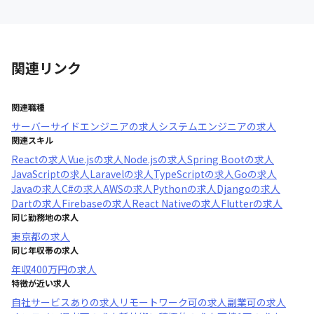
関連リンク
関連職種
サーバーサイドエンジニア
の求人
システムエンジニア
の求人
関連スキル
React
の求人
Vue.js
の求人
Node.js
の求人
Spring Boot
の求人
JavaScript
の求人
Laravel
の求人
TypeScript
の求人
Go
の求人
Java
の求人
C#
の求人
AWS
の求人
Python
の求人
Django
の求人
Dart
の求人
Firebase
の求人
React Native
の求人
Flutter
の求人
同じ勤務地の求人
東京都
の求人
同じ年収帯の求人
年収
400万円
の求人
特徴が近い求人
自社サービスあり
の求人
リモートワーク可
の求人
副業可
の求人