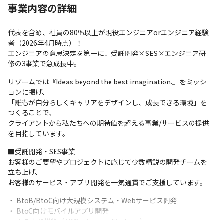
事業内容の詳細
たい方向を選択し、それに即した案件にアサインして希望のキャ
リアを叶えることができます
代表を含め、社員の80％以上が現役エンジニアorエンジニア経験
▼スキルアップの取り組み

者（2026年4月時点）！

・全社でGoogle Workspaceに加入しているため、Gemini及び
エンジニアの意思決定を第一に、受託開発×SES×エンジニア研
NotebookLMが利用可能

修の3事業で急成長中。
・AIサービス検証サポート！利用料金については会社が負担いた
します。※Claude CodeやVertexAIといったサービスを提供して
リゾームでは『Ideas beyond the best imagination.』をミッシ
おります。

ョンに掲げ、

・AIの勉強会をはじめとした、知識を深める機会も！

「誰もが自分らしくキャリアをデザインし、成長できる環境」を
・参画案件先でも約20%がPJ内のコード開発にAIを使用していま
つくることで、

す
クライアントから私たちへの期待値を超える事業/サービスの提供
を目指しています。
■受託開発・SES事業

お客様のご要望やプロジェクトに応じて少数精鋭の開発チームを
立ち上げ、

お客様のサービス・アプリ開発を一気通貫でご支援しています。
・ BtoB/BtoC向け大規模システム・Webサービス開発

・ BtoC向けモバイルアプリ開発
