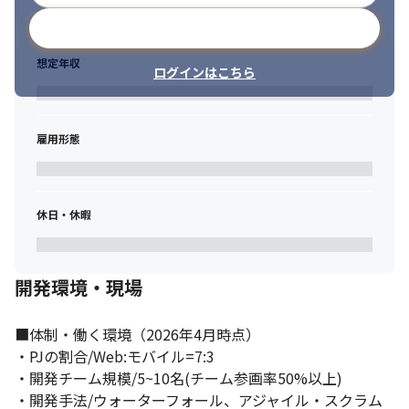
『部署全体でエンジニアのキャリアを叶えて売上を達成しよ
メールアドレスで登録
う！』と言う文化があり、

ミスマッチのない案件調達と、迅速な単価交渉・単価アップ打診
想定年収
が可能です
ログインはこちら
雇用形態
休日・休暇
開発環境・現場
■体制・働く環境（2026年4月時点）

・PJの割合/Web:モバイル=7:3

・開発チーム規模/5~10名(チーム参画率50%以上)

・開発手法/ウォーターフォール、アジャイル・スクラム
