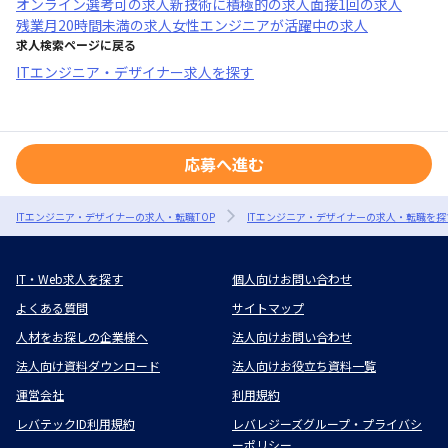
オンライン選考可
の求人
新技術に積極的
の求人
面接1回
の求人
残業月20時間未満
の求人
女性エンジニアが活躍中
の求人
求人検索ページに戻る
ITエンジニア・デザイナー求人を探す
応募へ進む
ITエンジニア・デザイナーの求人・転職TOP
ITエンジニア・デザイナーの求人・転職を探
IT・Web求人を探す
個人向けお問い合わせ
よくある質問
サイトマップ
人材をお探しの企業様へ
法人向けお問い合わせ
法人向け資料ダウンロード
法人向けお役立ち資料一覧
運営会社
利用規約
レバテックID利用規約
レバレジーズグループ・プライバシ
ーポリシー