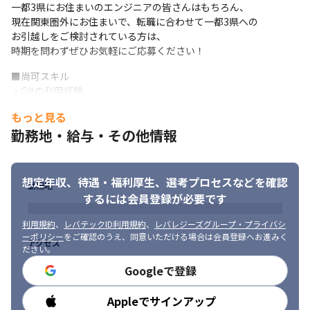
一都3県にお住まいのエンジニアの皆さんはもちろん、

重視」「リモート多めでWLB重視」など、あなたのキャリア軸に
現在関東圏外にお住まいで、転職に合わせて一都3県への

合わせて100%自身で選択可能です。

お引越しをご検討されている方は、

◎「実力+αのスキル・経験が積める案件」を提案軸に、社員一人
時期を問わずぜひお気軽にご応募ください！
ひとりのスキル・成長フェーズに合わせたプランを一緒に考えま
すので、「市況感や自分の実力・目指す目標が分からない」とい
■尚可スキル

う方もご安心ください
・Gitの利用経験

・MySQLの利用経験

会社の都合で、あなたのキャリアプランや希望に沿わない案件へ
もっと見る
・チーム開発の経験
勝手にアサインすることは絶対にありません。

勤務地・給与・その他情報
若手のうちはどんなプロジェクトを選べばいいのか迷うこともあ
■求める人物像

ると思いますが、経験10年以上の精鋭エージェント&30代の先輩
・実務1.5年以上で、ご自身の担当工程の納期・品質は自守でき
エンジニアがしっかりアドバイスいたします！
る！と言う方

想定年収、待遇・福利厚生、
選考プロセスなどを確認
勤務地
・「単価や案件内容が透明な環境で、納得感を持って働きたい」
■エンジニア1名に複数エージェントがフォロー！手厚いサポート
するには会員登録が必要です
方

体制
・ご自身で意識的に年収UPやキャリアUPを進めていかれたい方

利用規約
、
レバテックID利用規約
、
レバレジーズグループ・プライバシ
・モダン技術に強み or 興味があり、さらなるスキルアップをされ
エージェント1名で100人単位のエンジニアの担当をする会社も有
ーポリシー
をご確認のうえ、同意いただける場合は会員登録へお進みく
アクセス
たい方
りますが、

ださい。
リゾームは現在エンジニア40名に対し、エージェントは4名。

Googleで登録
営業1名あたりエンジニア10名という手厚い体制と、

エージェント同士でも自分の担当エンジニアの相談を行いフォロ
Appleでサインアップ
勤務時間
ーし合うなど
