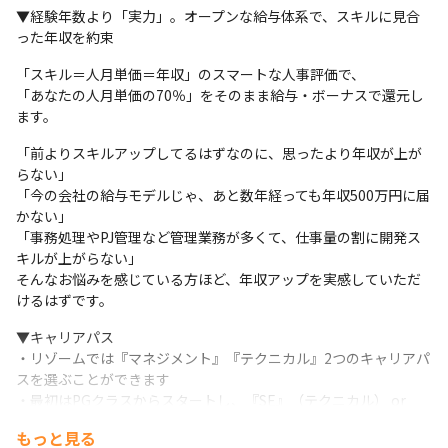
▼経験年数より「実力」。オープンな給与体系で、スキルに見合
環境を変えたい、もっと成長したいと悩んでいた

った年収を約束
中途エンジニアたちも、リゾームで

「スキル＝人月単価＝年収」のスマートな人事評価で、

キャリアアップ・年収アップを実感しています。

「あなたの人月単価の70％」をそのまま給与・ボーナスで還元し
ます。
「会社にポジションがあるから」エンジニアを採用するの
ではなく、

「前よりスキルアップしてるはずなのに、思ったより年収が上が
「あなたの成長に合わせて、あなたが活躍し続けられる場
らない」

「今の会社の給与モデルじゃ、あと数年経っても年収500万円に届
をつくる」。

かない」

「事務処理やPJ管理など管理業務が多くて、仕事量の割に開発ス
だから、高い定着率が実現できています。
キルが上がらない」

そんなお悩みを感じている方ほど、年収アップを実感していただ
けるはずです。
▼キャリアパス

・リゾームでは『マネジメント』『テクニカル』2つのキャリアパ
スを選ぶことができます

・最初はPGクラスからスタートし、『SE』（テクニカル） or 
『PMO』（マネジメント）→ 『アーキテクト/テクニカルスペシャ
もっと見る
リスト』（テクニカル） or 『PM/PL』（マネジメント）と、進み