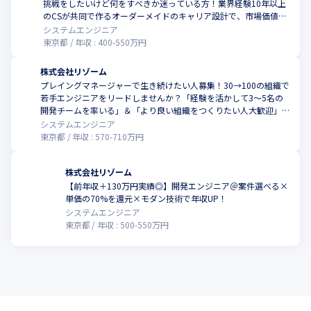
挑戦をしたいけど何をすべきか迷っている方！業界経験10年以上
のCSが共同で作るオーダーメイドのキャリア設計で、市場価値＋
年収UPしませんか？
システムエンジニア
東京都
年収 :
400
-
550
万円
株式会社リゾーム
プレイングマネージャーで生き続けたい人募集！30→100の組織で
若手エンジニアをリードしませんか？「経験を活かして3～5名の
開発チームを率いる」＆「より良い組織をつくりたい人大歓迎」＆
「SESエンジニア40名で直近4年の定着率97.5%」
システムエンジニア
東京都
年収 :
570
-
710
万円
株式会社リゾーム
【前年収＋130万円実績◎】開発エンジニア＠案件選べる×
単価の70%を還元×モダン技術で年収UP！
システムエンジニア
東京都
年収 :
500
-
550
万円