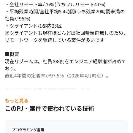
・全社リモート率/76%(うちフルリモート43%)

・平均残業時間/全社平均5.4時間(うち残業20時間未満の
社員が95%)

・クライアント/1都内23区

※クライアントも現在ほとんど出社回帰傾向無しのため、
リモートワークを継続している案件が多いです

■概要

現在リゾームは、社員の8割をエンジニア経験者が占めて
おり、

直近4年間の定着率が97.5％（2026年4月時点）。

エンジニアは数年の実務経験を積んだら

転職・ステップアップしていくのが通例のIT業界におい
もっと見る
て、

このPJ・案件で使われている技術
5年以上勤め続ける社員が多いのは、

リゾームがその人の成長に合わせて「ポジションを用意す
る」会社だから。

プログラミング言語