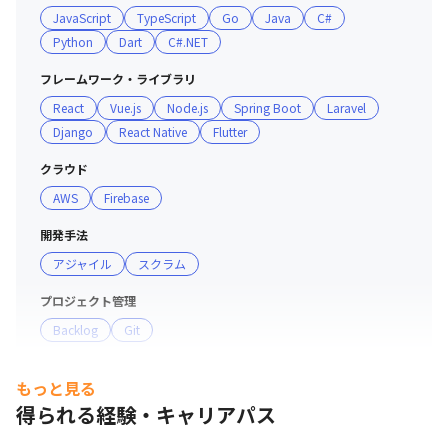
JavaScript
TypeScript
Go
Java
C#
2021年から採用をはじめ、新しい仲間を毎年迎え入れて
Python
Dart
C#.NET
おり、

この5年間で48名のエンジニアにご入社いただきました。

フレームワーク・ライブラリ
React
Vue.js
Node.js
Spring Boot
Laravel
◎iOSエンジニア（男性・経験3年目）

Django
React Native
Flutter
「会社の命令で2年間も同じプロジェクトを

　担当していたけど、新しいことに挑戦したい。

クラウド
　リゾームは自分でプロジェクトを選べるのが嬉しい」

AWS
Firebase
◎Javaエンジニア（男性・経験5年目）

開発手法
「前職は新卒入社で年収320万円だったけど、

アジャイル
スクラム
　リゾームに転職したら年収が100万以上あがった」

プロジェクト管理
Backlog
Git
◎Rubyエンジニア（男性・経験8年目）

「前職では自分がどれだけ頑張っても、

コミュニケーションツール
　会社の業績が悪化したらボーナスが下がっていたけど、

もっと見る
Slack
Zoom
　リゾームは自分の単価でボーナスが決まるから

得られる経験・キャリアパス
　納得感のある働き方ができる」
