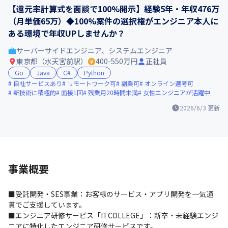
【還元率計算式を面談で100%開示】経験5年・年収476万
（月単価65万）◆100%案件の選択権がエンジニア本人に
ある環境で年収UPしませんか？
サーバーサイドエンジニア、システムエンジニア
東京都（水天宮前駅）
400-550万円
正社員
Go
Java
C#
Python
自社サービスあり
リモートワーク可
副業可
オンライン選考可
新技術に積極的
面接1回
残業月20時間未満
女性エンジニアが活躍中
2026/6/3
更新
事業概要
■受託開発・SES事業：お客様のサービス・アプリ開発を一気通
貫でご支援しています。

■エンジニア研修サービス「ITCOLLEGE」：新卒・未経験エンジ
ニアに特化したエンジニア研修サービスです。
