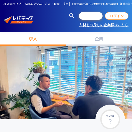
株式会社リゾームのエンジニア求人・転職・採用 | 【還元率計算式を面談で100%開示】経験5年
会員登録
ログイン
人材をお探しの企業様はこちら
求人
企業
マッチ率