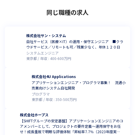
同じ職種の求人
株式会社サン・システム
自社サービス（医療×IT）の運用・保守エンジニア ■クラ
ウドサービス／リモートも可／残業少なく、年休１２０日
システムエンジニア
東京都
年収 :
400
-
600
万円
株式会社4U Applications
アプリケーションエンジニア・プログラマ募集！ 流通小
売業向けシステム自社開発
プログラマ
東京都
年収 :
350
-
500
万円
株式会社ホープス
【SHIFTグループの安定基盤】アプリケーションエンジニアのコ
アメンバーとして、プロジェクトの要件定義～運用保守をお任
せ！成長重視で明瞭な評価体制「昇給率7.7％（2023年度実