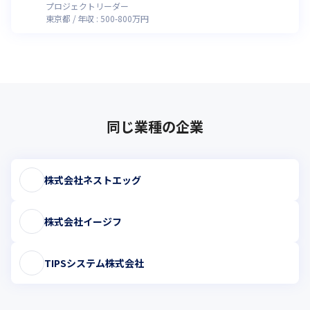
績）」
プロジェクトリーダー
東京都
年収 :
500
-
800
万円
同じ業種の企業
株式会社ネストエッグ
株式会社イージフ
TIPSシステム株式会社