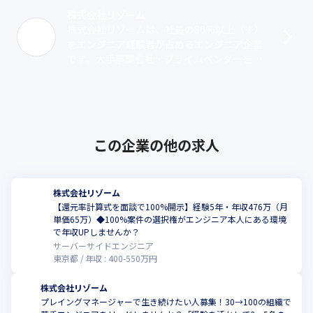
株式会社リゾーム
株式会社リゾームは、社員の80％以上（※）
をエンジニア経験者が占めるエンジニア企業
です。大手事業会社・プライムベンダーを中
心に幅広い業種や業界におけるクライアント
のWebサービスやモバイルアプリの開発･･･
この企業の他の求人
株式会社リゾーム
【還元率計算式を面談で100%開示】経験5年・年収476万（月
単価65万）◆100%案件の選択権がエンジニア本人にある環境
で年収UPしませんか？
サーバーサイドエンジニア
東京都
年収 :
400
-
550
万円
株式会社リゾーム
プレイングマネージャーで生き続けたい人募集！30→100の組織で