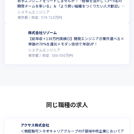
若手エンジニアをリードしませんか？「経験を活かして3～5名の
開発チームを率いる」＆「より良い組織をつくりたい人大歓迎」＆
「SESエンジニア40名で直近4年の定着率97.5%」
システムエンジニア
東京都
年収 :
570
-
710
万円
株式会社リゾーム
【前年収＋130万円実績◎】開発エンジニア＠案件選べる×
単価の70%を還元×モダン技術で年収UP！
システムエンジニア
東京都
年収 :
500
-
550
万円
同じ職種の求人
アクサス株式会社
＜微経験可＞ネオキャリアグループのIT領域中核企業においてア