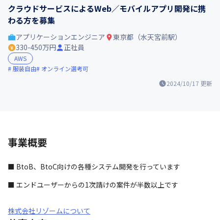
クラウドサービスによるWeb／モバイルアプリ開発に携
わる方を募集
アプリケーションエンジニア
東京都（水天宮前駅）
330-450万円
正社員
AWS
服装自由
オンライン選考可
2024/10/17
更新
事業概要
■ BtoB、BtoC向けの各種システム開発を行っています
■ エンドユーザーからの1次請けの案件が半数以上です
株式会社リゾームについて