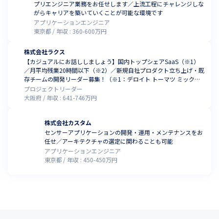
プリエンジニア業務をお任せします／上流工程にチャレンジしな
がらキャリアを築いていくことが可能な環境です
アプリケーションエンジニア
東京都
年収 :
360
-
600
万円
株式会社ラクス
【カジュアルにお話ししましょう】国内トップシェアSaaS（※1）
／月平均残業20時間以下（※2）／新規自社プロダクト立ち上げ・既
存チームの開発リーダー募集！（※1：デロイト トーマツ ミック経
済研究所「クラウド型経費精算システム市場の実態と展望」（ミッ
プロジェクトリーダー
クITリポート2025年1月号：https://mic-r.co.jp/micit/2025/）より／
大阪府
年収 :
641
-
746
万円
※2：2025年5月時点）
株式会社カスタム
センサーアプリケーションの開発・運用・メンテナンスをお
任せ／アーキテクチャの選定に関わることも可能
アプリケーションエンジニア
東京都
年収 :
450
-
450
万円