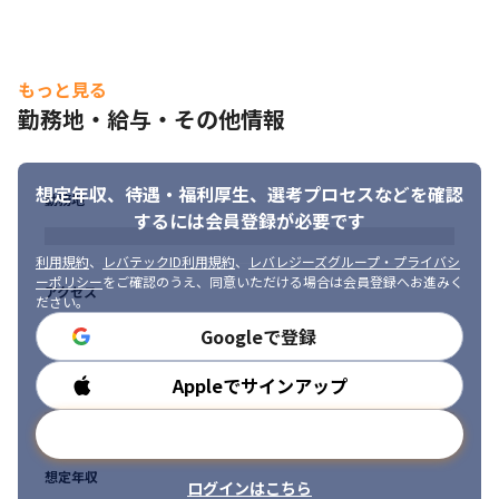
もっと見る
勤務地・給与・その他情報
想定年収、待遇・福利厚生、
選考プロセスなどを確認
勤務地
するには会員登録が必要です
利用規約
、
レバテックID利用規約
、
レバレジーズグループ・プライバシ
ーポリシー
をご確認のうえ、同意いただける場合は会員登録へお進みく
アクセス
ださい。
Googleで登録
Appleでサインアップ
勤務時間
メールアドレスで登録
想定年収
ログインはこちら