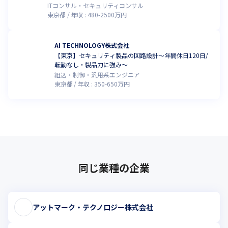
ITコンサル・セキュリティコンサル
東京都
年収 :
480
-
2500
万円
AI TECHNOLOGY株式会社
【東京】セキュリティ製品の回路設計～年間休日120日/
転勤なし・製品力に強み～
組込・制御・汎用系エンジニア
東京都
年収 :
350
-
650
万円
同じ業種の企業
アットマーク・テクノロジー株式会社