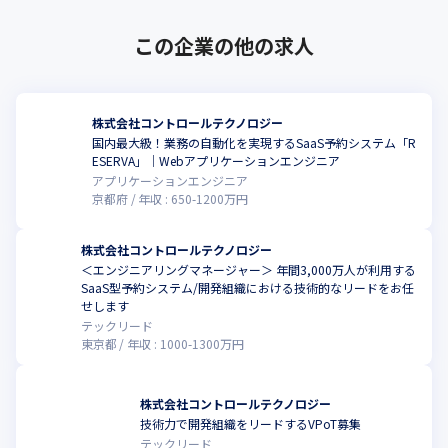
この企業の他の求人
株式会社コントロールテクノロジー
国内最大級！業務の自動化を実現するSaaS予約システム「R
ESERVA」｜Webアプリケーションエンジニア
アプリケーションエンジニア
京都府
年収 :
650
-
1200
万円
株式会社コントロールテクノロジー
＜エンジニアリングマネージャー＞ 年間3,000万人が利用する
SaaS型予約システム/開発組織における技術的なリードをお任
せします
テックリード
東京都
年収 :
1000
-
1300
万円
株式会社コントロールテクノロジー
技術力で開発組織をリードするVPoT募集
テックリード