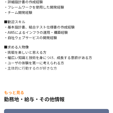
・詳細設計書の作成経験

・フレームワークを使用した開発経験

■当ポジションの魅力

・チーム開発経験
私たちは、すべてのステークホルダーに対して、誠実な関係を築
くことを目標に、企業文化を育んでいます。お客様へのサービス
■歓迎スキル

提供、取引先との取引はもちろん、社員と企業の間で築かれる関
・基本設計書、結合テスト仕様書の作成経験

係、そして社員間での互いに尊重し合う姿勢を心がけています。
・AWSによるインフラの運用・構築経験

・自社ウェブサービスの開発経験
▼エンジニア社員インタビュー

https://www.youtube.com/watch?v=gX1r-zLd1r8
■求める人物像

・挑戦を楽しいと思える方

■働く環境

・幅広い知識と技術を身につけ、成長する意欲がある方

エンジニアに向けた研修、支援制度も充実しています。残業はほ
・ユーザの体験を第一に考えられる方

ぼありません。プライベートを充実させる社員が多く、子育てや
・主体的に行動するのが好きな方
趣味に力を注げる環境を整えています。

・社内勉強会

・書籍購入補助

・自己啓発支援制度　など
もっと見る
勤務地・給与・その他情報