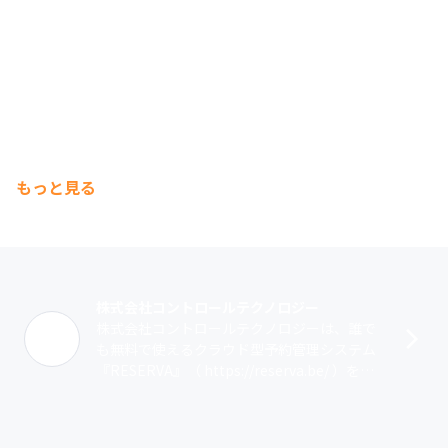
もっと見る
株式会社コントロールテクノロジー
株式会社コントロールテクノロジーは、誰で
も無料で使えるクラウド型予約管理システム
『RESERVA』（ https://reserva.be/ ）を開
発・提供しています。『RESERVA』は35万社
以上･･･