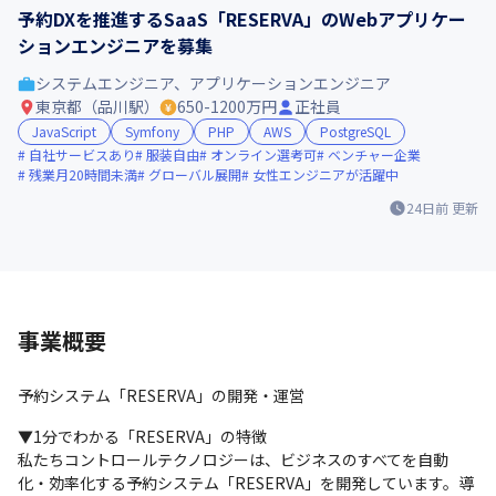
予約DXを推進するSaaS「RESERVA」のWebアプリケー
ションエンジニアを募集
システムエンジニア、アプリケーションエンジニア
東京都（品川駅）
650-1200万円
正社員
JavaScript
Symfony
PHP
AWS
PostgreSQL
自社サービスあり
服装自由
オンライン選考可
ベンチャー企業
残業月20時間未満
グローバル展開
女性エンジニアが活躍中
24日前
更新
事業概要
予約システム「RESERVA」の開発・運営
▼1分でわかる「RESERVA」の特徴

私たちコントロールテクノロジーは、ビジネスのすべてを自動
化・効率化する予約システム「RESERVA」を開発しています。導