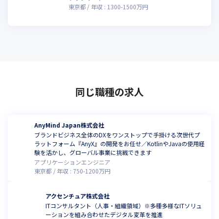
東京都
年収 :
1300
-
1500
万円
同じ職種の求人
AnyMind Japan株式会社
ブランドビジネス全体のDXをワンストップで手掛ける次世代プ
ラットフォーム『AnyX』の開発をお任せ／KotlinやJavaの使用経
験を活かし、グローバル事業に挑戦できます
アプリケーションエンジニア
東京都
年収 :
750
-
1200
万円
アクセンチュア株式会社
ITコンサルタント（人事・組織領域）※多種多様なITソリュ
ーションを組み合わせたデジタル変革を推進