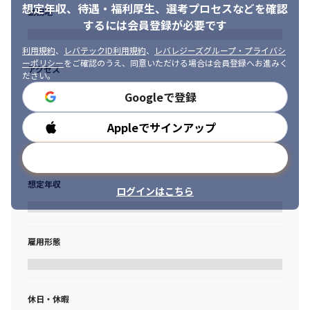
想定年収、待遇・福利厚生、
選考プロセスなどを確認
勤務地
するには会員登録が必要です
利用規約
、
レバテックID利用規約
、
レバレジーズグループ・プライバシ
ーポリシー
をご確認のうえ、同意いただける場合は会員登録へお進みく
アクセス
ださい。
Googleで登録
Appleでサインアップ
勤務時間
メールアドレスで登録
想定年収
ログインはこちら
雇用形態
休日・休暇