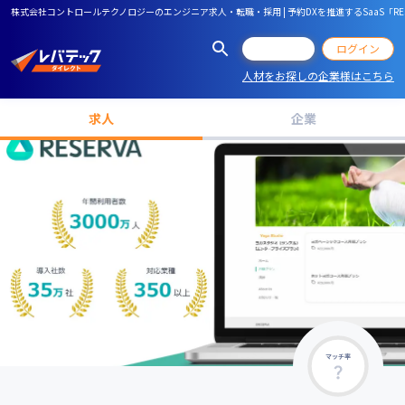
株式会社コントロールテクノロジーのエンジニア求人・転職・採用 | 予約DXを推進するSaaS「RE
会員登録
ログイン
人材をお探しの企業様はこちら
求人
企業
マッチ率