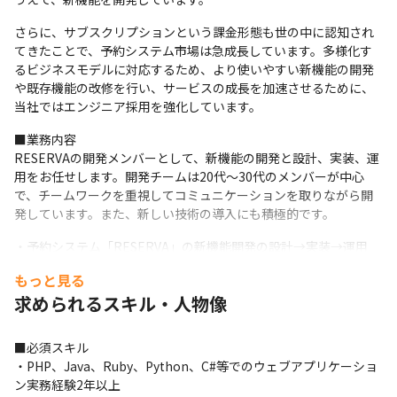
さらに、サブスクリプションという課金形態も世の中に認知され
てきたことで、予約システム市場は急成長しています。多様化す
るビジネスモデルに対応するため、より使いやすい新機能の開発
や既存機能の改修を行い、サービスの成長を加速させるために、
当社ではエンジニア採用を強化しています。
■業務内容

RESERVAの開発メンバーとして、新機能の開発と設計、実装、運
用をお任せします。開発チームは20代～30代のメンバーが中心
で、チームワークを重視してコミュニケーションを取りながら開
発しています。また、新しい技術の導入にも積極的です。
・予約システム「RESERVA」の新機能開発の設計→実装→運用

・フルスタック開発を希望する方は、インフラやデータベースの
もっと見る
設計やチューニングも担当可
求められるスキル・人物像
■開発環境

開発言語：PHP、Swift、JavaScript

■必須スキル

フレームワーク：Symfony、Laravel

・PHP、Java、Ruby、Python、C#等でのウェブアプリケーショ
データベース：PostgreSQL

ン実務経験2年以上

その他：AWS