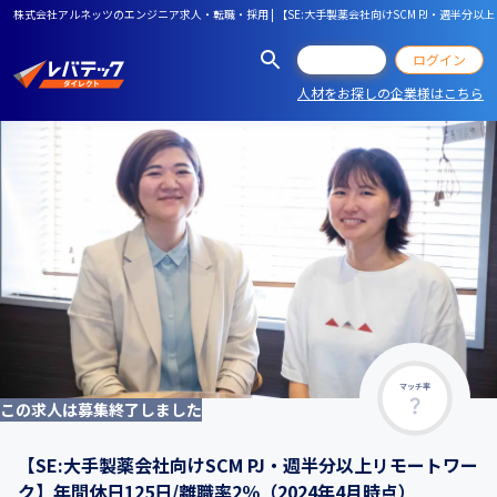
株式会社アルネッツのエンジニア求人・転職・採用 | 【SE:大手製薬会社向けSCM PJ・週半分以上
会員登録
ログイン
人材をお探しの企業様はこちら
マッチ率
この求人は募集終了しました
【SE:大手製薬会社向けSCM PJ・週半分以上リモートワー
ク】年間休日125日/離職率2％（2024年4月時点）