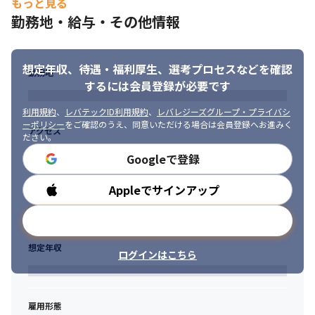
もっと見る
勤務地・給与・その他情報
想定年収、待遇・福利厚生、
選考プロセスなどを確認
勤務地
するには会員登録が必要です
利用規約
、
レバテックID利用規約
、
レバレジーズグループ・プライバシ
ーポリシー
をご確認のうえ、同意いただける場合は会員登録へお進みく
アクセス
ださい。
Googleで登録
Appleでサインアップ
勤務時間
メールアドレスで登録
想定年収
ログインはこちら
雇用形態