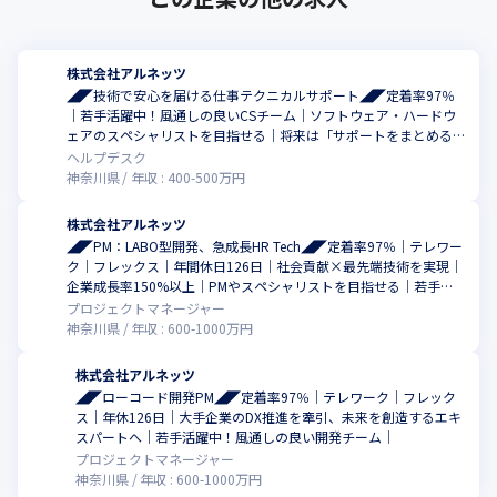
株式会社アルネッツ
◢◤技術で安心を届ける仕事テクニカルサポート◢◤定着率97％
｜若手活躍中！風通しの良いCSチーム｜ソフトウェア・ハードウ
ェアのスペシャリストを目指せる｜将来は「サポートをまとめる
側」へ成長可能｜平均残業時間10.9時間
ヘルプデスク
神奈川県
年収 :
400
-
500
万円
株式会社アルネッツ
◢◤PM：LABO型開発、急成長HR Tech◢◤定着率97％｜テレワー
ク｜フレックス｜年間休日126日｜社会貢献×最先端技術を実現｜
企業成長率150%以上｜PMやスペシャリストを目指せる｜若手活
躍中！風通しの良い開発チーム｜
プロジェクトマネージャー
神奈川県
年収 :
600
-
1000
万円
株式会社アルネッツ
◢◤ローコード開発PM◢◤定着率97％｜テレワーク｜フレック
ス｜年休126日｜大手企業のDX推進を牽引、未来を創造するエキ
スパートへ｜若手活躍中！風通しの良い開発チーム｜
プロジェクトマネージャー
神奈川県
年収 :
600
-
1000
万円