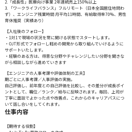
2.「成長性」医療向け事業 2年連続売上150%以上

3. 「ワークライフバランス」フルリモート（日本全国居住地問わ
ず）、エンジニア残業時間 月平均11時間、有給取得率70%、男性
育休推奨（実績あり）
【入社後のフォロー】

・1対1で現場の状況を常に聞ける状態でスタートします。

・OJT形式でフォローし軽めの開発から取り組んでいけるように
サポートいたします。

・経験のある方は、得意な分野やチャレンジしたい分野を聞きな
がら相談しながら進めていきます
【エンジニアの人事考課や評価体制の工夫】

期ごとに人事考課／人事評価の実施。

自己評価し、前年度との自己評価を比較し、その差分が成長ポイ
ントとして、職位／ランク／給与に反映されます。毎回、上司が
丁寧に面談でよかった点や改善点、これからのキャリアパスにつ
いて話し合いをしてくれます。
仕事内容
【期待する役割】
