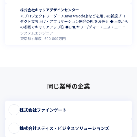
株式会社キャリアデザインセンター
＜プロジェクトリーダー＞JavaやNode.jsなどを用いた新規プロ
ダクト立ち上げ・アプリケーション開発のPLをお任せ ◆上流から
の参画でキャリアアップ◎ ◆LINEヤフー/ディー・エヌ・エーな
ど
システムエンジニア
東京都
年収 :
600
-
800
万円
同じ業種の企業
株式会社ファインゲート
株式会社メティス・ビジネスソリューションズ