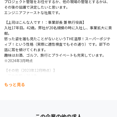
プロジェクト管理をお任せするか、他の現場の管理とするかは、
その後の協議で決定したいと思います。

エンジニアファーストな社風です。
【上司はこんな人です！：事業部長 兼 執行役員】

入社17年目。42歳。弊社が20名規模の時に入社し、事業拡大に貢
献。

怒った姿を誰も見たことがないというTHE温厚！スーパーポジテ
ィブ！という性格（実際に適性検査でもその通り）です。部下の
話に耳を傾けてくれます。

趣味はお酒、ゴルフ、旅行とプライベートも充実しています。

※2024年3月時点
【その他（2023年12月時点）】

・平均年齢：38.1歳

・男女比： 男性80%・女性20%
もっと見る
この企業の他の求人