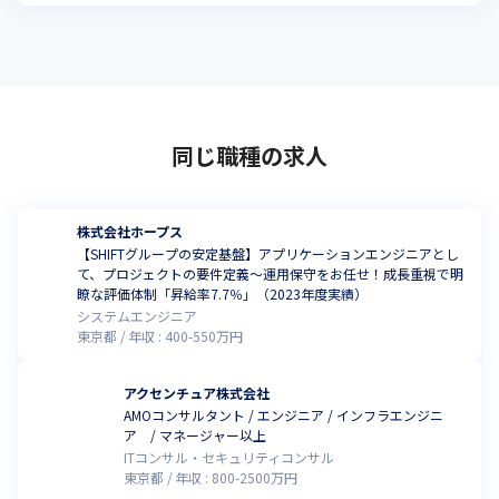
同じ職種の求人
株式会社ホープス
【SHIFTグループの安定基盤】アプリケーションエンジニアとし
て、プロジェクトの要件定義～運用保守をお任せ！成長重視で明
瞭な評価体制「昇給率7.7％」（2023年度実績）
システムエンジニア
東京都
年収 :
400
-
550
万円
アクセンチュア株式会社
AMOコンサルタント / エンジニア / インフラエンジニ
ア / マネージャー以上
ITコンサル・セキュリティコンサル
東京都
年収 :
800
-
2500
万円