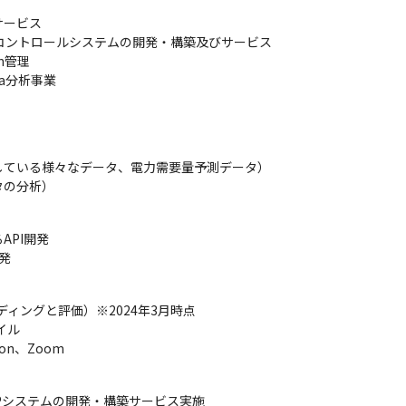
ービス

コントロールシステムの開発・構築及びサービス

管理

a分析事業
ている様々なデータ、電力需要量予測データ）

タの分析）
PI開発

発
ィングと評価）※2024年3月時点

ル

on、Zoom
Pシステムの開発・構築サービス実施