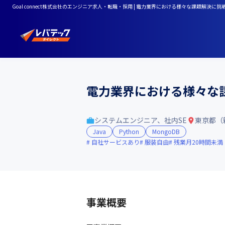
Goal connect株式会社のエンジニア求人・転職・採用 | 電力業界における様々な課題解決
電力業界における様々な
システムエンジニア、社内SE
東京都（
Java
Python
MongoDB
自社サービスあり
服装自由
残業月20時間未満
事業概要