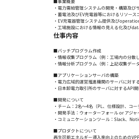
■事業概要

・電力需給管理システムの開発・構築及びサ
・蓄電池及びEV充電器等におけるリソース
・EV充電器管理システム提供及びoperation
・工場施設における情報の見える化及びdat
仕事内容
■バッチプログラム作成

・情報収集プログラム（例：工場内の分散し
・情報分析プログラム（例：上記収集デー
■アプリケーションサーバの構築

・電力広域的運営推進機関のサーバに対するA
・日本卸電力取引所のサーバに対するAPI開
■開発について

・チーム：2名～4名（PL、仕様設計、コーデ
・開発手法：ウォーターフォール or アジャイ
・コミュニケーションツール：Slack、Noti
■プロダクトについて

再生可能エネルギー導入率向上のためのVP