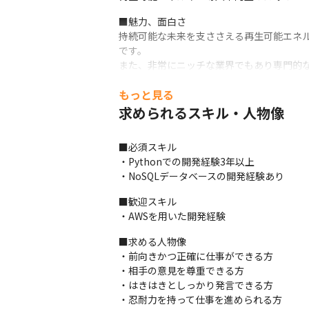
■魅力、面白さ

持続可能な未来を支ささえる再生可能エネ
です。

また、非常にニッチな業界でもあり専門的な
電力業界のなかでも最先端のプロジェクト
もっと見る
求められるスキル・人物像
■必須スキル

・Pythonでの開発経験3年以上

・NoSQLデータベースの開発経験あり
■歓迎スキル

・AWSを用いた開発経験
■求める人物像

・前向きかつ正確に仕事ができる方

・相手の意見を尊重できる方

・はきはきとしっかり発言できる方

・忍耐力を持って仕事を進められる方