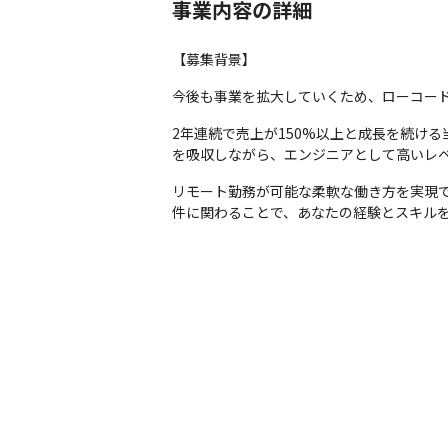
事業内容の詳細
◆メディカルヘルプサポート：社員からの
◆食事補助：ランチ代の一部を補助し、社
【募集背景】
◆働き方自由手当：リモート勤務等の働き
今後も事業を拡大していくため、ローコー
ます。
2年連続で売上が150%以上と成長を続け
◆子育て支援制度：産前6週間の産休、産後
を吸収しながら、エンジニアとして高いレ
◆結婚休暇：社員が結婚した場合は、特別休
リモート勤務が可能な柔軟な働き方を実現
件に関わることで、あなたの経験とスキル
◆セカンドライフサポート：定年後も安定
◆共済制度：横浜市が実施する福祉共済制
◆自己啓発サポート：提携した機関にて自
◆リゾートホテル割引：全国のリゾートホテ
◆奨学金返還支援制度：奨学金返済を会社か
◆Everyday English：毎日、英