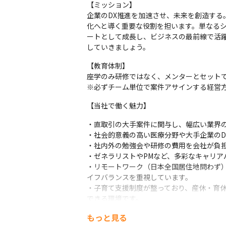
【ミッション】

企業のDX推進を加速させ、未来を創造する
化へと導く重要な役割を担います。単なる
ートとして成長し、ビジネスの最前線で活躍
していきましょう。
【教育体制】

座学のみ研修ではなく、メンターとセットで
※必ずチーム単位で案件アサインする経営
【当社で働く魅力】
・直取引の大手案件に関与し、幅広い業界の
・社会的意義の高い医療分野や大手企業のD
・社内外の勉強会や研修の費用を会社が負担
・ゼネラリストやPMなど、多彩なキャリア
・リモートワーク（日本全国居住地問わず）
イフバランスを重視しています。

・子育て支援制度が整っており、産休・育
できる環境です。
もっと見る
◆福利厚生賃貸：福利厚生賃貸で、1人あたり月