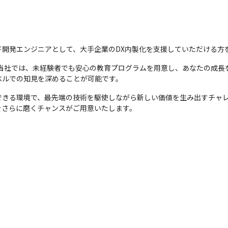
健康相談や職場環境の改善・維持のため、産業医を選任し、定期的にア
員の健康を会社としてサポートします。
方の多様性に対応し、通勤交通費の代わりに手当を支給し、自宅を働き
ド開発エンジニアとして、大手企業のDX内製化を支援していただける方
る当社では、未経験者でも安心の教育プログラムを用意し、あなたの成長
最長2年間の育休が取得可能です。また時短勤務・子連れ出社もOKです
ベルでの知見を深めることが可能です。
暇5日間を支給します。
できる環境で、最先端の技術を駆使しながら新しい価値を生み出すチャレ
をさらに磨くチャンスがご用意いたします。
した生活を送っていただくため、生命保険等を活用し退職金の積み立て
度に加入し、宿泊施設やレジャー施設等の割引や豊富なサービスを受け
己啓発のための研修を準備しており、希望者は無料で受講できます。
ルが最大60％OFFで予約が可能です！ご自分だけでなく三親等のご家
ら行うことで、手取りUPが可能です。
語教師との約30分の英語教育が受けられます！条件は月に16回以上受講する