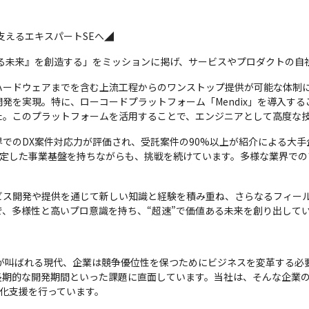
支えるエキスパートSEへ◢
値ある未来』を創造する」をミッションに掲げ、サービスやプロダクトの
ハードウェアまでを含む上流工程からのワンストップ提供が可能な体制
開発を実現。特に、ローコードプラットフォーム「Mendix」を導入する
た。このプラットフォームを活用することで、エンジニアとして高度な
でのDX案件対応力が評価され、受託案件の90%以上が紹介による大手
安定した事業基盤を持ちながらも、挑戦を続けています。多様な業界で
ビス開発や提供を通じて新しい知識と経験を積み重ね、さらなるフィー
、多様性と高いプロ意識を持ち、“超速”で価値ある未来を創り出して
）が叫ばれる現代、企業は競争優位性を保つためにビジネスを変革する必
長期的な開発期間といった課題に直面しています。当社は、そんな企業の
内製化支援を行っています。