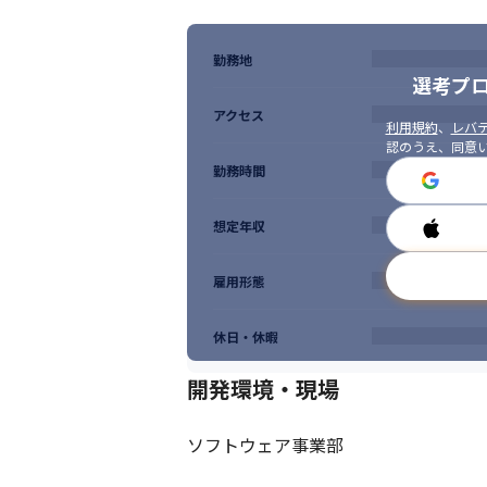
勤務地
選考プ
アクセス
利用規約
、
レバテ
認のうえ、同意
勤務時間
想定年収
雇用形態
休日・休暇
開発環境・現場
ソフトウェア事業部
