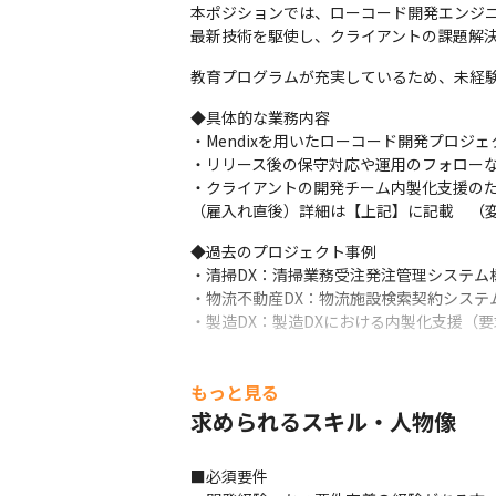
本ポジションでは、ローコード開発エンジニ
最新技術を駆使し、クライアントの課題解
教育プログラムが充実しているため、未経
◆具体的な業務内容

・Mendixを用いたローコード開発プロジ
・リリース後の保守対応や運用のフォローな
・クライアントの開発チーム内製化支援のた
（雇入れ直後）詳細は【上記】に記載　（
◆過去のプロジェクト事例

・清掃DX：清掃業務受注発注管理システム
・物流不動産DX：物流施設検索契約システ
・製造DX：製造DXにおける内製化支援（
もっと見る
求められるスキル・人物像
■必須要件
