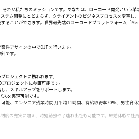
。それが私たちのミッションです。あなたは、ローコード開発という革
システム開発にとどまらず、クライアントのビジネスプロセスを変革し、
することができます。世界最先端のローコードプラットフォーム「Men
案件アサインの中でOJTを行います。

方針です。
プロジェクトに携われます。

Xプロジェクトに参画可能です。

し、スキルアップをサポートします。

パスを実現可能です。

可能、エンジニア残業時間 月平均11時間、有給取得率70%、男性育
休制度の充実に加え、時短勤務や子連れ出社も可能です。結婚休暇や社
10,000円〜50,000円の手取りアップが可能です。