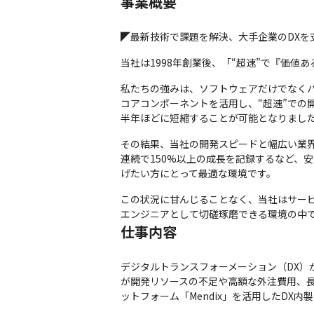
事業概要
◤最新技術で課題を解決、大手企業のDXを
当社は1998年創業後、「“超速”で『価
私たちの強みは、ソフトウェアだけでなく
コアコンポーネントを活用し、“超速”での
半年ほどに短縮することが可能となりまし
その結果、当社の開発スピードと幅広い業界
連続で150%以上の成長を記録するなど、
げたい方にとって最適な環境です。
この状況に甘んじることなく、当社はサー
エンジニアとして切磋琢磨できる環境の中で
仕事内容
デジタルトランスフォーメーション（DX
が開発リソースの不足や高額な外注費用、
ットフォーム「Mendix」を活用したDX