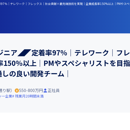
97％｜テレワーク｜フレックス｜社会貢献×最先端技術を実現｜企業成長率150%以上｜PMやスペ
ジニア◢◤定着率97％｜テレワーク｜フ
150%以上｜PMやスペシャリストを目
風通しの良い開発チーム｜
通り駅）
550-800万円
正社員
ャー企業
残業月20時間未満