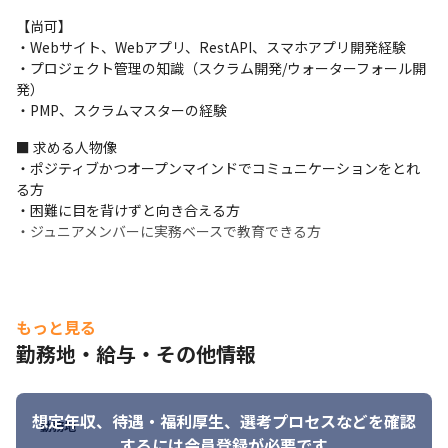
＜実績＞

【尚可】

・大手飲料会社様のプロモーション/キャンペーン/イベントサイト
・Webサイト、Webアプリ、RestAPI、スマホアプリ開発経験

開発

・プロジェクト管理の知識（スクラム開発/ウォーターフォール開
・大手通信キャリア様のECサイト開発

発）

など
・PMP、スクラムマスターの経験
■ この仕事の面白み、魅力

■ 求める人物像

・経営層に近い立場で、チームのリードやマネジメントに携わる
・ポジティブかつオープンマインドでコミュニケーションをとれ
ことができます

る方

・大手企業の案件も含め、9割以上が直請け（2023年12月時点）
・困難に目を背けずと向き合える方

であるため、企画から携われる環境です

・ジュニアメンバーに実務ベースで教育できる方
・今後さらに開発組織を拡大していく方針のため、これからのコ
アメンバーとして活躍できるポジションです

・ノルマがないため、自分のペースでスキルアップしながら働く
ことができます

もっと見る
・業界問わずさまざまな案件に対応しているため、幅広い業務を
経験できるほか、得意分野を活かした提案もできます
勤務地・給与・その他情報
※従事すべき業務の変更の範囲：会社の定める業務
想定年収、待遇・福利厚生、
選考プロセスなどを確認
勤務地
するには会員登録が必要です