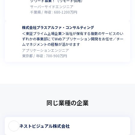
クリード募集！（リモート併用）
サーバーサイドエンジニア
千葉県
年収 :
680
-
1200
万円
株式会社プラスアルファ・コンサルティング
＜東証プライム上場企業＞当社が保有する複数のサービスのい
ずれかの事業部にてWebアプリケーション開発をお任せ／チー
ムマネジメントの経験が活かせます
アプリケーションエンジニア
東京都
年収 :
700
-
900
万円
同じ業種の企業
ネストビジュアル株式会社