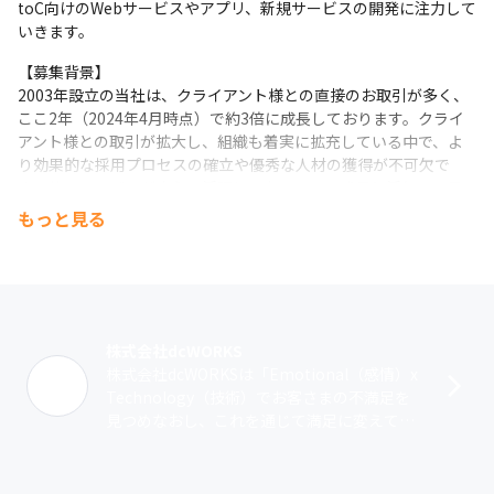
toC向けのWebサービスやアプリ、新規サービスの開発に注力して
いきます。
【募集背景】

2003年設立の当社は、クライアント様との直接のお取引が多く、
ここ2年（2024年4月時点）で約3倍に成長しております。クライ
アント様との取引が拡大し、組織も着実に拡充している中で、よ
り効果的な採用プロセスの確立や優秀な人材の獲得が不可欠で
す。若いメンバーが中心に活躍しており、その成長と活気ある雰
囲気を支えるべく、当社では新たな仲間を募集しています。また
もっと見る
キヤノンマーケティングジャパングループの傘下に入り事業フェ
ーズも変化したため、新たな転換点を迎える今、さらなる躍進に
向け、ともに協力し活躍いただけるコアメンバーを募集しており
ます。
株式会社dcWORKS
株式会社dcWORKSは「Emotional（感情）x
Technology（技術）でお客さまの不満足を
見つめなおし、これを通じて満足に変えてい
く」という考えのもと、Webサイトやスマー
トフォンアプリ･･･