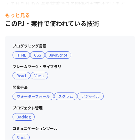
・それぞれの立場を尊重できる関係性が築けています

・プロジェクトチームやユニットが違っても、オープンス
もっと見る
ペースでランチを一緒に食べてコミュニケーションをとっ
このPJ・案件で使われている技術
ています

＜チームの文化＞

プログラミング言語
・お客様のニーズにしっかり応え、満足していただくため
HTML
CSS
JavaScript
に、社員一人ひとりが、自分の得意分野や興味を伸ばして
取り組む姿勢が求められます
フレームワーク・ライブラリ
React
Vue.js
開発手法
ウォーターフォール
スクラム
アジャイル
プロジェクト管理
Backlog
コミュニケーションツール
Slack