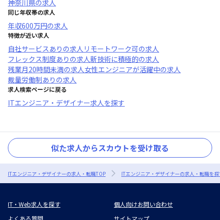
神奈川県
の求人
同じ年収帯の求人
年収
600万円
の求人
特徴が近い求人
自社サービスあり
の求人
リモートワーク可
の求人
フレックス制度あり
の求人
新技術に積極的
の求人
残業月20時間未満
の求人
女性エンジニアが活躍中
の求人
裁量労働制あり
の求人
求人検索ページに戻る
ITエンジニア・デザイナー求人を探す
似た求人からスカウトを受け取る
ITエンジニア・デザイナーの求人・転職TOP
ITエンジニア・デザイナーの求人・転職を探
IT・Web求人を探す
個人向けお問い合わせ
よくある質問
サイトマップ