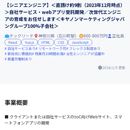
【シニアエンジニア】＜直請け約9割（2023年12月時点）
＞自社サービス・webアプリ受託開発／次世代エンジニ
アの育成をお任せします＜キヤノンマーケティングジャパ
ングループ100%子会社＞
テックリード
神奈川県（石川町駅）
600-800万円
正社員
React
Vue.js
HTML
CSS
JavaScript
自社サービスあり
リモートワーク可
フレックス制度あり
新技術に積極的
残業月20時間未満
女性エンジニアが活躍中
裁量労働制あり
2026/1/9
更新
事業概要
■ クライアントまたは自社サービスのtoC向けWebサイト、スマ
ートフォンアプリの開発