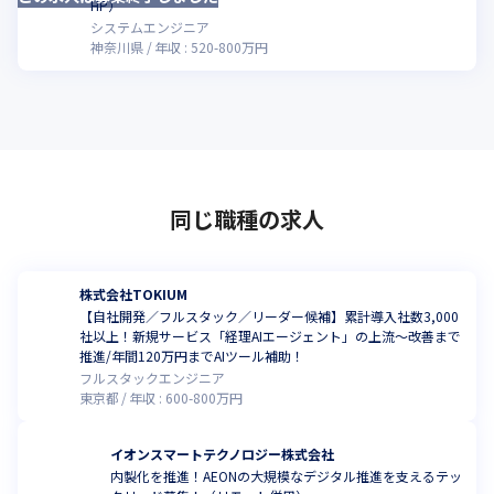
HP）
システムエンジニア
神奈川県
年収 :
520
-
800
万円
同じ職種の求人
株式会社TOKIUM
【自社開発／フルスタック／リーダー候補】累計導入社数3,000
社以上！新規サービス「経理AIエージェント」の上流～改善まで
推進/年間120万円までAIツール補助！
フルスタックエンジニア
東京都
年収 :
600
-
800
万円
イオンスマートテクノロジー株式会社
内製化を推進！AEONの大規模なデジタル推進を支えるテッ