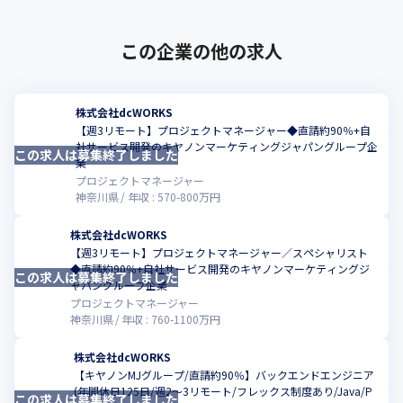
この企業の他の求人
株式会社dcWORKS
【週3リモート】プロジェクトマネージャー◆直請約90％+自
社サービス開発のキヤノンマーケティングジャパングループ企
この求人は募集終了しました
こ
業
プロジェクトマネージャー
神奈川県
年収 :
570
-
800
万円
株式会社dcWORKS
【週3リモート】プロジェクトマネージャー／スペシャリスト
◆直請約90％+自社サービス開発のキヤノンマーケティングジ
この求人は募集終了しました
こ
ャパングループ企業
プロジェクトマネージャー
神奈川県
年収 :
760
-
1100
万円
株式会社dcWORKS
【キヤノンMJグループ/直請約90％】バックエンドエンジニア
(年間休日125日/週2～3リモート/フレックス制度あり/Java/P
この求人は募集終了しました
こ