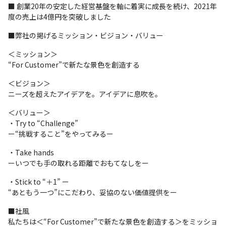
■ 創業20年の安定した経営基盤を軸に着実に成長を続け、2021年
度の売上は4億円を突破しました
■弊社の掲げるミッション・ビジョン・バリュー
＜ミッション＞

“For Customer”で新たな景色を創造する 
＜ビジョン＞

ニーズを超えたアイデアを。アイデアに息吹を。
＜バリュー＞

・Try to “Challenge” 

ー“挑戦すること”をやってみるー
・Take hands 

ーいつでも手の取れる距離でおもてなしをー
・Stick to “＋1” ー

“あともう一つ”にこだわり、妥協のない価値提供をー
■社風

私たちは＜“For Customer”で新たな景色を創造する＞をミッショ