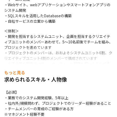
・Webサイト、webアプリケーションやスマートフォンアプリの
システム開発

・SQLスキルを活用したDatabaseの構築

・自社サービスの立案から構築
＜体制＞

・開発を担当するシステムユニット、企画を担当するクリエイテ
ィブユニットのメンバーあわせて、5～10名前後でチームを組み、
プロジェクトを進めています

・プロジェクトのメンバーは、おおよそシステムユニット6割、ク
リエイティブユニット4割のメンバーで構成されています

・大手企業の案件ではウォーターフォール開発を用いることが多
いですが、一部アジャイルやスクラムでの開発も行っており、スク
もっと見る
ラムマスターが活躍しています
求められるスキル・人物像
＜業務の進め方＞

・プロジェクトチームごとに朝と夕方にGoogle Meetでミーティ
【必須】

ングを行っています

・業務でのシステム開発経験、5年以上

・タスク管理にはBacklog、文面でのコミュニケーションには
・社内外/規模問わず、プロジェクトでのリーダー経験があること

Slackを用いています

・チームメンバーの育成のご経験がある方

・Googleドキュメントを用いて情報共有を行っています
※マネジメント経験不要