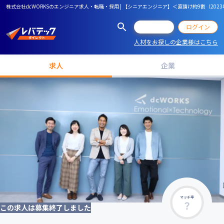
株式会社dcWORKSのエンジニア求人・転職・採用 | 【シニアエンジニア】＜直請け約9割（2
会員登録
ログイン
人材をお探しの企業様はこちら
求人
企業
マッチ率
この求人は募集終了しました