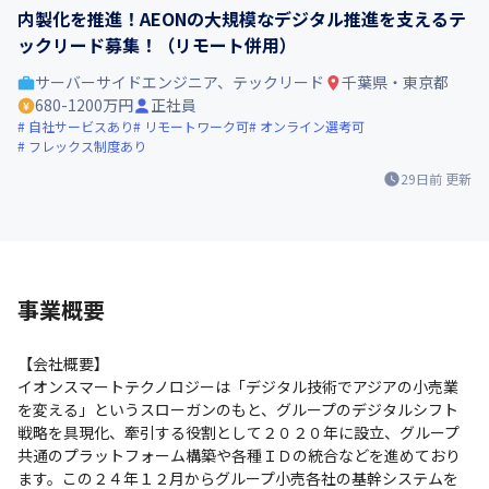
内製化を推進！AEONの大規模なデジタル推進を支えるテ
ックリード募集！（リモート併用）
サーバーサイドエンジニア、テックリード
千葉県・東京都
680-1200万円
正社員
自社サービスあり
リモートワーク可
オンライン選考可
フレックス制度あり
29日前
更新
事業概要
【会社概要】　 　　

イオンスマートテクノロジーは「デジタル技術でアジアの小売業
を変える」というスローガンのもと、グループのデジタルシフト
戦略を具現化、牽引する役割として２０２０年に設立、グループ
共通のプラットフォーム構築や各種ＩＤの統合などを進めており
ます。この２４年１２月からグループ小売各社の基幹システムを