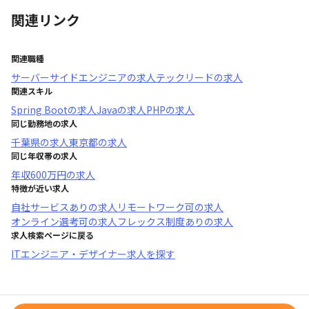
関連リンク
関連職種
サーバーサイドエンジニア
の求人
テックリード
の求人
関連スキル
Spring Boot
の求人
Java
の求人
PHP
の求人
同じ勤務地の求人
千葉県
の求人
東京都
の求人
同じ年収帯の求人
年収
600万円
の求人
特徴が近い求人
自社サービスあり
の求人
リモートワーク可
の求人
オンライン選考可
の求人
フレックス制度あり
の求人
求人検索ページに戻る
ITエンジニア・デザイナー求人を探す