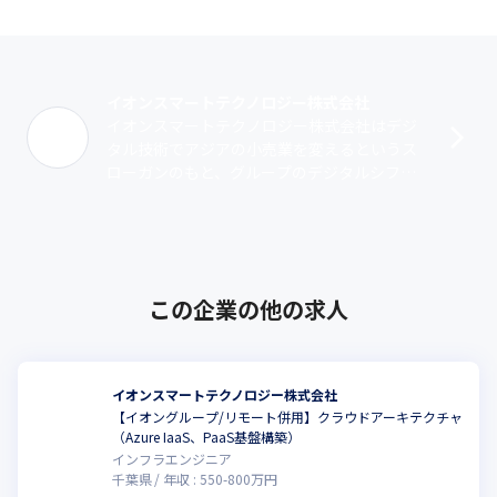
イオンスマートテクノロジー株式会社
イオンスマートテクノロジー株式会社はデジ
タル技術でアジアの小売業を変えるというス
ローガンのもと、グループのデジタルシフト
戦略を具現化、牽引する役割として2020年に
設立。グループ共通のプラットフォーム･･･
この企業の他の求人
イオンスマートテクノロジー株式会社
【イオングループ/リモート併用】クラウドアーキテクチャ
（Azure IaaS、PaaS基盤構築）
インフラエンジニア
千葉県
年収 :
550
-
800
万円