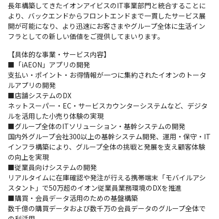
長年構築してきたイオンアイビスのIT事業部門と統合することに
より、バックエンドからフロントエンドまで一貫したサービス展
開が可能になり、より迅速にお客さまやグループ全体に生活イン
フラとしての新しい価値をご提供してまいります。
【具体的な事業・サービス内容】　 

■「iAEON」アプリの開発 

支払い・ポイント・お得情報が一つに集約されたイオンのトータ
ルアプリの開発

■店舗システムのDX

ネットスーパー・EC・サービスカウンターシステムなど、デジタ
ルを活用した小売り体験の実現

■グループ全体のITソリューション・基幹システムの開発

国内外グループ会社300以上の基幹システム開発、運用・保守・IT
インフラ構築により、グループ全体の挑戦と発展を支え顧客体験
の向上を実現

■従業員向けシステムの開発

リアルタイムに在庫確認や発注が行える携帯端末「モバイルアシ
スタント」で50万超のイオン従業員業務環境のDXを推進

■購買・会員データ活用のための基盤構築

数千億の購買データおよび数千万の会員データのグループ全体で
の利活用