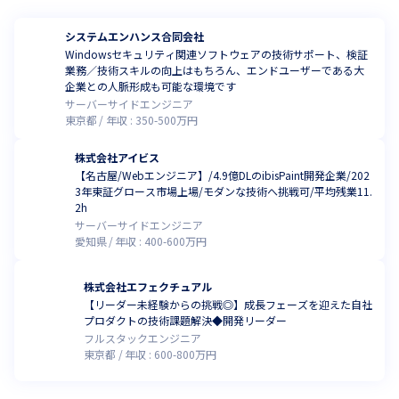
システムエンハンス合同会社
Windowsセキュリティ関連ソフトウェアの技術サポート、検証
業務／技術スキルの向上はもちろん、エンドユーザーである大
企業との人脈形成も可能な環境です
サーバーサイドエンジニア
東京都
年収 :
350
-
500
万円
株式会社アイビス
【名古屋/Webエンジニア】/4.9億DLのibisPaint開発企業/202
3年東証グロース市場上場/モダンな技術へ挑戦可/平均残業11.
2h
サーバーサイドエンジニア
愛知県
年収 :
400
-
600
万円
株式会社エフェクチュアル
【リーダー未経験からの挑戦◎】成長フェーズを迎えた自社
プロダクトの技術課題解決◆開発リーダー
フルスタックエンジニア
東京都
年収 :
600
-
800
万円