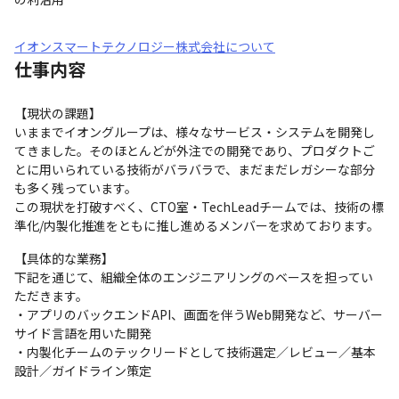
イオンスマートテクノロジー株式会社について
仕事内容
【現状の課題】　

いままでイオングループは、様々なサービス・システムを開発し
てきました。そのほとんどが外注での開発であり、プロダクトご
とに用いられている技術がバラバラで、まだまだレガシーな部分
も多く残っています。

この現状を打破すべく、CTO室・TechLeadチームでは、技術の標
準化/内製化推進をともに推し進めるメンバーを求めております。
【具体的な業務】

下記を通じて、組織全体のエンジニアリングのベースを担ってい
ただきます。

・アプリのバックエンドAPI、画面を伴うWeb開発など、サーバー
サイド言語を用いた開発

・内製化チームのテックリードとして技術選定／レビュー／基本
設計／ガイドライン策定