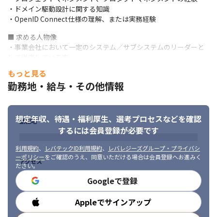
・ドメイン駆動設計に関する知識

・OpenID Connect仕様の理解、または実務経験
■ 求める人物像

・事業会社において一定のシステム／サブシステムのリーダーと
して従事している方

・技術方針の策定やコードレビューなどを実施した経験がある方

もっと見る
・より自身の責任範囲や社会へのサービスを通じた影響を拡大し
勤務地・給与・その他情報
たいと考え転職活動中の方

・新しい技術にアンテナを張っている方

・自分の強みと思う技術を保有している方

想定年収、待遇・福利厚生、
選考プロセスなどを確認
・自分のバックグラウンドを活かして、他部署と連携を取れる方
勤務地
するには会員登録が必要です
利用規約
、
レバテックID利用規約
、
レバレジーズグループ・プライバシ
ーポリシー
をご確認のうえ、同意いただける場合は会員登録へお進みく
アクセス
ださい。
Googleで登録
Appleでサインアップ
勤務時間