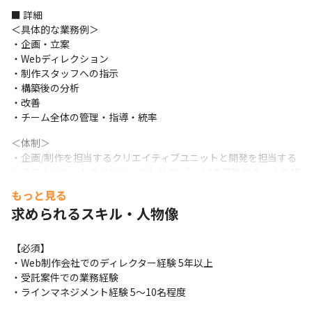
■ 詳細

＜具体的な業務例＞

・企画・立案

・Webディレクション

・制作スタッフへの指示

・構築後の分析

・改善

・チーム全体の管理・指導・統率
＜体制＞

・企画/制作を担当するクリエイティブユニットと開発を担当する
システムユニットのメンバーあわせて、5～10名前後でチームを組
み、プロジェクトを進めています
もっと見る
求められるスキル・人物像
＜業務の進め方＞

・タスク管理にはBacklog、文面でのコミュニケーションには
Slackを用いています

【必須】

・Googleドキュメントを用いて情報共有を行っています
・Web制作会社でのディレクター経験 5年以上

・受託案件での業務経験

＜実績＞

・ラインマネジメント経験 5～10名程度
・大手生活用品メーカー様が運営するメディアのリニューアル/運
用
