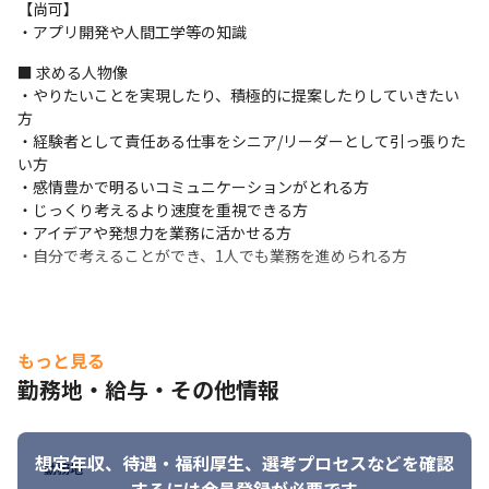
【尚可】

・大手生活用品メーカー様のブランドサイトのリニューアル/運用

・アプリ開発や人間工学等の知識
・大手コンビニエンスストア様のアプリの制作/開発 

・大手飲料会社様のプロモーション/キャンペーン/イベントサイト
■ 求める人物像

開発

・やりたいことを実現したり、積極的に提案したりしていきたい
・大手通信キャリア様のECサイト開発

方

など
・経験者として責任ある仕事をシニア/リーダーとして引っ張りた
い方

■ この仕事の面白み、魅力

・感情豊かで明るいコミュニケーションがとれる方

・経営層に近い立場でチームのリードやマネージメントを行うこ
・じっくり考えるより速度を重視できる方

とができるポジションです

・アイデアや発想力を業務に活かせる方

・大手企業の案件も含め、9割以上（2023年12月時点）が直請け
・自分で考えることができ、1人でも業務を進められる方
であるため、企画から携われる環境です

・今後さらにメンバーを増やしていく方針のため、これからのコ
アメンバーとして活躍できるポジションです

・少数精鋭のため幅広い業務を経験でき、大きく成長できる環境
もっと見る
です

・業界問わずさまざまな案件に対応しているため、幅広い業務を
勤務地・給与・その他情報
経験できるほか、得意分野を活かした提案もできます
想定年収、待遇・福利厚生、
選考プロセスなどを確認
勤務地