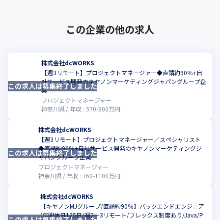
この企業の他の求人
株式会社dcWORKS
【週3リモート】プロジェクトマネージャー◆直請約90％+自
社サービス開発のキヤノンマーケティングジャパングループ企
この求人は募集終了しました
こ
業
プロジェクトマネージャー
神奈川県
年収 :
570
-
800
万円
株式会社dcWORKS
【週3リモート】プロジェクトマネージャー／スペシャリスト
◆直請約90％+自社サービス開発のキヤノンマーケティングジ
この求人は募集終了しました
こ
ャパングループ企業
プロジェクトマネージャー
神奈川県
年収 :
760
-
1100
万円
株式会社dcWORKS
【キヤノンMJグループ/直請約90％】バックエンドエンジニア
(年間休日125日/週2～3リモート/フレックス制度あり/Java/P
この求人は募集終了しました
こ