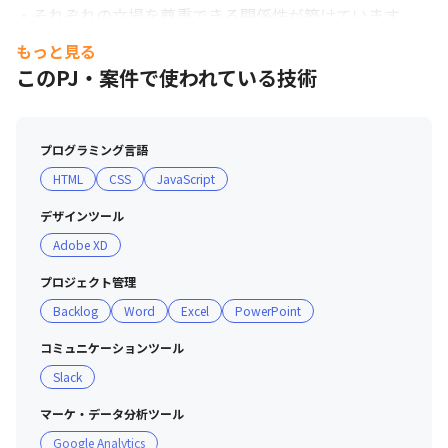
・それぞれの立場を尊重できる関係性が築けています

・プロジェクトチームやユニットが違っても、オープンス
もっと見る
ペースでランチを一緒に食べてコミュニケーションをとっ
このPJ・案件で使われている技術
ています

＜チームの文化＞

プログラミング言語
・お客様のニーズにしっかり応え、満足していただくため
HTML
CSS
JavaScript
に、社員一人ひとりが、自分の得意分野や興味を伸ばして
取り組む姿勢が求められます
デザインツール
Adobe XD
プロジェクト管理
Backlog
Word
Excel
PowerPoint
コミュニケーションツール
Slack
マーケ・データ分析ツール
Google Analytics