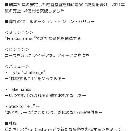
■創業20年の安定した経営基盤を軸に着実に成長を続け、2021年
度の売上は4億円を突破しました
■弊社の掲げるミッション・ビジョン・バリュー
＜ミッション＞

“For Customer”で新たな景色を創造する 
＜ビジョン＞

ニーズを超えたアイデアを。アイデアに息吹を。
＜バリュー＞

・Try to “Challenge” 

ー“挑戦すること”をやってみるー
・Take hands 

ーいつでも手の取れる距離でおもてなしをー
・Stick to “＋1” ー

“あともう一つ”にこだわり、妥協のない価値提供をー
■社風

私たちは＜“For Customer”で新たな景色を創造する＞をミッショ