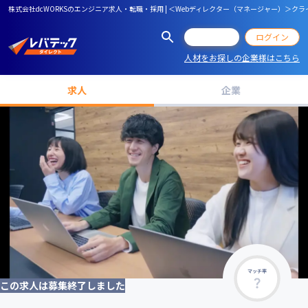
株式会社dcWORKSのエンジニア求人・転職・採用 | ＜Webディレクター（マネージャー）
会員登録
ログイン
人材をお探しの企業様はこちら
求人
企業
マッチ率
この求人は募集終了しました