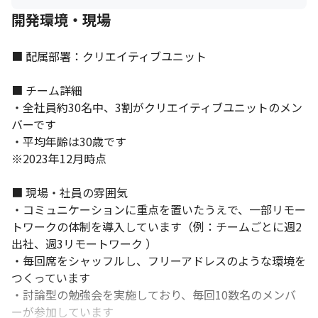
開発環境・現場
■ 配属部署：クリエイティブユニット

■ チーム詳細

・全社員約30名中、3割がクリエイティブユニットのメン
バーです

・平均年齢は30歳です

※2023年12月時点

■ 現場・社員の雰囲気

・コミュニケーションに重点を置いたうえで、一部リモー
トワークの体制を導入しています（例：チームごとに週2
出社、週3リモートワーク ）

・毎回席をシャッフルし、フリーアドレスのような環境を
それぞれのスキルを伸ばせる環境があります。
つくっています

・討論型の勉強会を実施しており、毎回10数名のメンバ
ーが参加しています 
