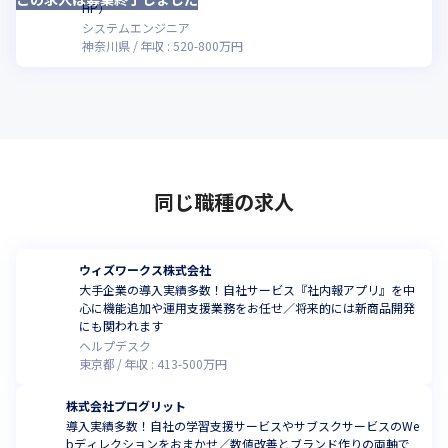
HP）
システムエンジニア
神奈川県
年収 :
520
-
800
万円
同じ職種の求人
ウィズワークス株式会社
大手企業の導入実績多数！自社サービス『社内報アプリ』を中
心に機能追加や運用支援業務をお任せ／将来的には新商品開発
にも関われます
ヘルプデスク
東京都
年収 :
413
-
500
万円
株式会社プログリット
導入実績多数！自社の学習支援サービスやサブスクサービスのWe
bディレクションをおまかせ／数値改善とブランド作りの両軸で