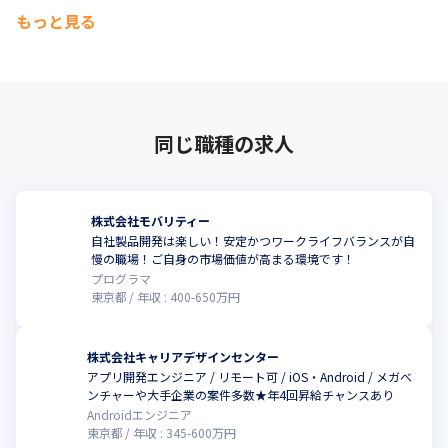
もっと見る
同じ職種の求人
株式会社モバリティー
自社製品開発は楽しい！安定かつワークライフバランスが自
慢の職場！ご自身の市場価値が高まる環境です！
プログラマ
東京都
年収 :
400
-
650
万円
株式会社キャリアデザインセンター
アプリ開発エンジニア / リモート可 / iOS・Android / メガベ
ンチャーや大手企業の案件多数★年4回昇給チャンスあり
Androidエンジニア
東京都
年収 :
345
-
600
万円