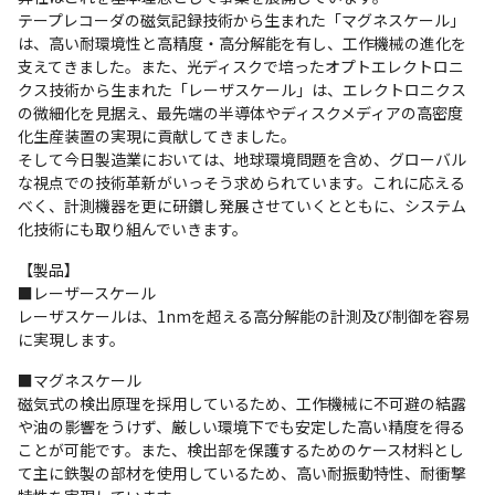
テープレコーダの磁気記録技術から生まれた「マグネスケール」
は、高い耐環境性と高精度・高分解能を有し、工作機械の進化を
支えてきました。また、光ディスクで培ったオプトエレクトロニ
クス技術から生まれた「レーザスケール」は、エレクトロニクス
の微細化を見据え、最先端の半導体やディスクメディアの高密度
化生産装置の実現に貢献してきました。　

そして今日製造業においては、地球環境問題を含め、グローバル
な視点での技術革新がいっそう求められています。これに応える
べく、計測機器を更に研鑽し発展させていくとともに、システム
化技術にも取り組んでいきます。
【製品】

■レーザースケール

レーザスケールは、1nmを超える高分解能の計測及び制御を容易
に実現します。
■マグネスケール

磁気式の検出原理を採用しているため、工作機械に不可避の結露
や油の影響をうけず、厳しい環境下でも安定した高い精度を得る
ことが可能です。また、検出部を保護するためのケース材料とし
て主に鉄製の部材を使用しているため、高い耐振動特性、耐衝撃