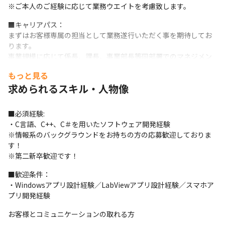
※ご本人のご経験に応じて業務ウエイトを考慮致します。
■キャリアパス：

まずはお客様専属の担当として業務遂行いただく事を期待してお
ります。

事業規模に応じて係長、課長、事業部長等同部署でのマネジメン
トのキャリアパスを用意しております。
もっと見る
■配属組織：（2023年10月時点）

求められるスキル・人物像
部長1名、副部長1名、課長1名、係長2名(計5名、部全体で7名)

※入社2年で係長に昇格した社員も在籍しております
■必須経験:

・C言語、C++、C＃を用いたソフトウェア開発経験

■福利厚生と就業環境：

※情報系のバックグラウンドをお持ちの方の応募歓迎しておりま
給与制度、福利厚生制度は親会社であるDMG森精機と同水準。

す！

住宅手当等も用意しております。年間休日も121日に加え、9日以
※第二新卒歓迎です！
上の長期休暇が3回あること、有給休暇もメンバークラスは20日間
消費していること、インターバル12(退社後12時間は出勤禁止)を
■歓迎条件：

導入しており、非常に働きやすい環境を整えております。

・Windowsアプリ設計経験／LabViewアプリ設計経験／スマホア
※就業2年目には20日間の有休付与＆消化率100％の取得を会社と
プリ開発経験
して取り組んでおり、職種問わず実質140日程度の休暇の取得が可
能です。
お客様とコミュニケーションの取れる方