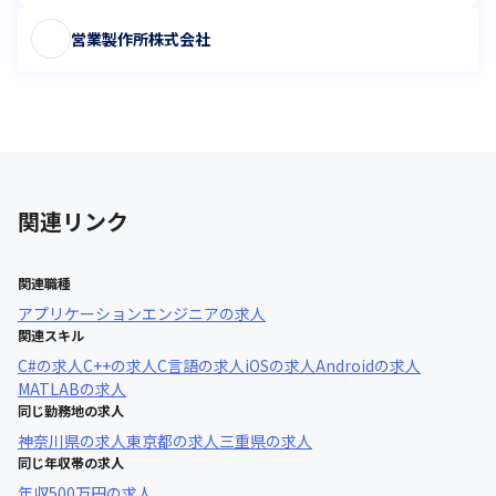
営業製作所株式会社
関連リンク
関連職種
アプリケーションエンジニア
の求人
関連スキル
C#
の求人
C++
の求人
C言語
の求人
iOS
の求人
Android
の求人
MATLAB
の求人
同じ勤務地の求人
神奈川県
の求人
東京都
の求人
三重県
の求人
同じ年収帯の求人
年収
500万円
の求人