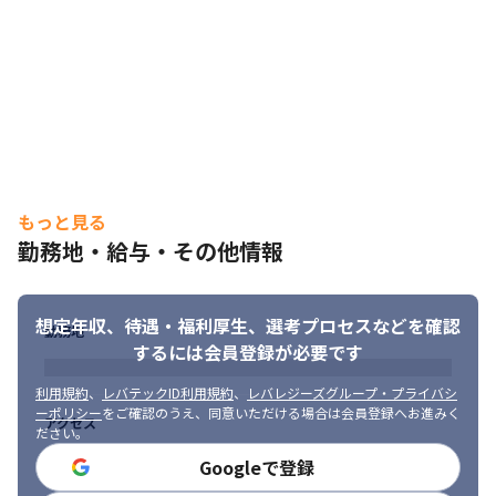
■当社の魅力：

（1）親会社の安定性：

DMG森精機の100%子会社として、工作機の標準の計測器として
世界レベルで導入されております。親会社の切削型工作機械の世
界シェアがトップであり、同社の製品も装着されていることか
ら、抜群の安定性を誇ります。

（2）親会社に依存しない事業運営：

売上の90％以上が外販を占めており、親会社の下請けという位置
ではなく独立した開発を行っております。工作機械に取り付ける
センサは一般に光学式より磁気式の方が計測の精度が高いとされ
もっと見る
ておりますが、当社は磁気を用いたコア技術を保有している為、
勤務地・給与・その他情報
親会社に依存することなく事業の優位性を保っております。
想定年収、待遇・福利厚生、
選考プロセスなどを確認
勤務地
するには会員登録が必要です
利用規約
、
レバテックID利用規約
、
レバレジーズグループ・プライバシ
ーポリシー
をご確認のうえ、同意いただける場合は会員登録へお進みく
アクセス
ださい。
Googleで登録