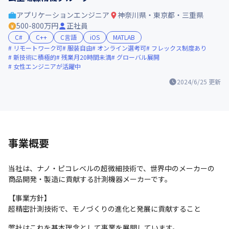
アプリケーションエンジニア
神奈川県・東京都・三重県
500-800万円
正社員
C#
C++
C言語
iOS
MATLAB
リモートワーク可
服装自由
オンライン選考可
フレックス制度あり
新技術に積極的
残業月20時間未満
グローバル展開
女性エンジニアが活躍中
2024/6/25
更新
事業概要
当社は、ナノ・ピコレベルの超微細技術で、世界中のメーカーの
商品開発・製造に貢献する計測機器メーカーです。
【事業方針】

超精密計測技術で、モノづくりの進化と発展に貢献すること
弊社はこれを基本理念として事業を展開しています。
