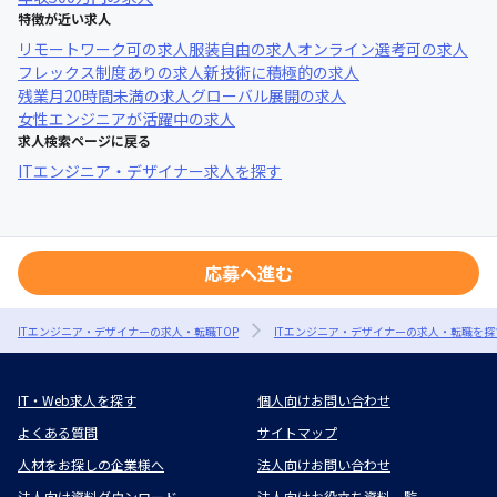
特徴が近い求人
リモートワーク可
の求人
服装自由
の求人
オンライン選考可
の求人
フレックス制度あり
の求人
新技術に積極的
の求人
残業月20時間未満
の求人
グローバル展開
の求人
女性エンジニアが活躍中
の求人
求人検索ページに戻る
ITエンジニア・デザイナー求人を探す
応募へ進む
ITエンジニア・デザイナーの求人・転職TOP
ITエンジニア・デザイナーの求人・転職を探
IT・Web求人を探す
個人向けお問い合わせ
よくある質問
サイトマップ
人材をお探しの企業様へ
法人向けお問い合わせ
法人向け資料ダウンロード
法人向けお役立ち資料一覧