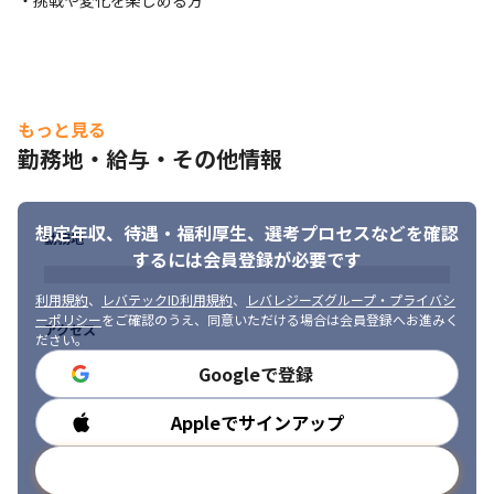
・挑戦や変化を楽しめる方
もっと見る
勤務地・給与・その他情報
想定年収、待遇・福利厚生、
選考プロセスなどを確認
勤務地
するには会員登録が必要です
利用規約
、
レバテックID利用規約
、
レバレジーズグループ・プライバシ
ーポリシー
をご確認のうえ、同意いただける場合は会員登録へお進みく
アクセス
ださい。
Googleで登録
Appleでサインアップ
勤務時間
メールアドレスで登録