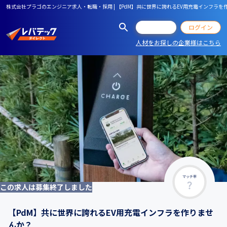
株式会社プラゴのエンジニア求人・転職・採用 | 【PdM】共に世界に誇れるEV用充電インフラを
会員登録
ログイン
人材をお探しの企業様はこちら
マッチ率
この求人は募集終了しました
【PdM】共に世界に誇れるEV用充電インフラを作りませ
んか？