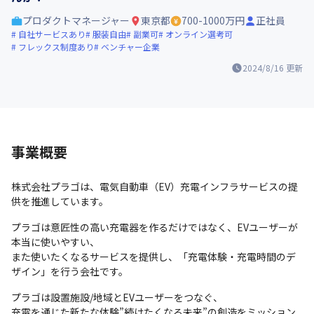
プロダクトマネージャー
東京都
700-1000万円
正社員
自社サービスあり
服装自由
副業可
オンライン選考可
フレックス制度あり
ベンチャー企業
2024/8/16
更新
事業概要
株式会社プラゴは、電気自動車（EV）充電インフラサービスの提
供を推進しています。
プラゴは意匠性の高い充電器を作るだけではなく、EVユーザーが
本当に使いやすい、

また使いたくなるサービスを提供し、「充電体験・充電時間のデ
ザイン」を行う会社です。
プラゴは設置施設/地域とEVユーザーをつなぐ、

充電を通じた新たな体験”続けたくなる未来”の創造をミッション