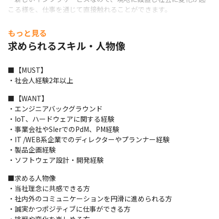
こる様を、仕事を通じて直接触れることができます。

・自治体とも連携した社会インフラの開発に従事することがで
き、モビリティ、インフラ、エネルギーなどの大きなテーマと向
もっと見る
き合うことができます。

求められるスキル・人物像
・ソフトウェア、ハードウェア、IoTの全てを自社開発しているた
め、お客様に一気通貫したサービスを提供する事業のプロジェク
■【MUST】

トに携わることができます。
・社会人経験2年以上
■組織構成
■【WANT】

執行役員 VP：1名（40代男性）

・エンジニアバックグラウンド

メンバー：4名（20〜40代男性、女性各2名）

・IoT、ハードウェアに関する経験

※2024年1月時点
・事業会社やSIerでのPdM、PM経験

・IT /WEB系企業でのディレクターやプランナー経験

・製品企画経験

・ソフトウェア設計・開発経験
■求める人物像

・当社理念に共感できる方

・社内外のコミュニケーションを円滑に進められる方

・誠実かつポジティブに仕事ができる方
