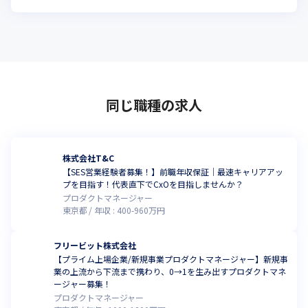
同じ職種の求人
株式会社T&C
【SES営業経験者募集！】前職年収保証｜最速キャリアアッ
プを目指す！代表直下でCxOを目指しませんか？
プロダクトマネージャー
東京都
年収 :
400
-
960
万円
フリービット株式会社
【プライム上場企業/新規事業プロダクトマネージャー】新規事
業の上流から下流まで携わり、0→1を生み出すプロダクトマネ
ージャー募集！
プロダクトマネージャー