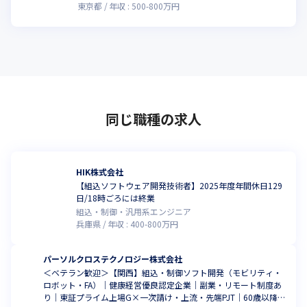
東京都
年収 :
500
-
800
万円
同じ職種の求人
HIK株式会社
【組込ソフトウェア開発技術者】2025年度年間休日129
日/18時ごろには終業
組込・制御・汎用系エンジニア
兵庫県
年収 :
400
-
800
万円
パーソルクロステクノロジー株式会社
＜ベテラン歓迎＞【関西】組込・制御ソフト開発（モビリティ・
ロボット・FA）｜健康経営優良認定企業｜副業・リモート制度あ
り｜東証プライム上場G×一次請け・上流・先端PJT｜60歳以降も