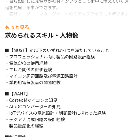
・自ら設計した充電器が社会インフラとして街中に増えていく過
程を見届ける事ができます。

・設計リーダー、マネージャーへのステップアップに挑戦できま
す。
もっと見る
■組織構成

求められるスキル・人物像
※2023年11月時点

開発マネージャー：1名(30台男性)

■【MUST】※以下のいずれか1つを満たしていること

機構設計(筐体設計)：1名(20代男性)

・プロフェッショナル向け製品の回路設計経験

基板設計：2名(20代、30代男性)

・電気CADの使用経験

ファームウェア設計：1名(業務委託)

・エレキ関係の評価経験

FW設計、IoTアドバイザー：1名(業務委託)

・マイコン周辺回路及び電源回路設計

プロダクトデザインアドバイザー：1名(業務委託)
・業務用電気製品の開発経験
■【WANT】

・Cortex Mマイコンの知見

・AC/DCコンバーターの知見

・IoTデバイスの電気設計・制御設計に携わった経験

・デジアナ混載回路の設計経験

・製品量産化の経験