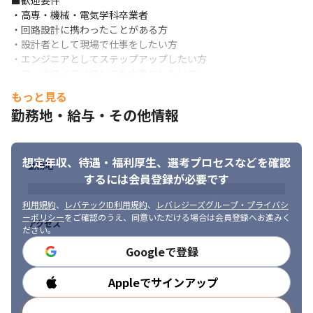
■歓迎要件

・高専・機械・電気学科卒業者

・回路設計に携わったことがある方

・設計者として現場で仕事をしたい方

・エンジニアとしてステップアップしたい方

・ワークライフバランスを大事にしたい方

・担当製品で社会貢献を目指したい方

もっと見る
・様々なアイデアを試してみたい方
勤務地・給与・その他情報
■求める人物像
・当社理念への共感

想定年収、待遇・福利厚生、
選考プロセスなどを確認
勤務地
・社内外のコミュニケーションを円滑に進められる方

するには会員登録が必要です
・誠実かつポジティブに仕事ができる方

・挑戦や変化を楽しめる方
利用規約
、
レバテックID利用規約
、
レバレジーズグループ・プライバシ
ーポリシー
をご確認のうえ、同意いただける場合は会員登録へお進みく
アクセス
ださい。
Googleで登録
Appleでサインアップ
勤務時間