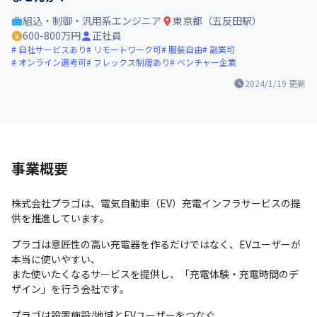
組込・制御・汎用系エンジニア
東京都（五反田駅）
600-800万円
正社員
自社サービスあり
リモートワーク可
服装自由
副業可
オンライン選考可
フレックス制度あり
ベンチャー企業
2024/1/19
更新
事業概要
株式会社プラゴは、電気自動車（EV）充電インフラサービスの提
供を推進しています。
プラゴは意匠性の高い充電器を作るだけではなく、EVユーザーが
本当に使いやすい、

また使いたくなるサービスを提供し、「充電体験・充電時間のデ
ザイン」を行う会社です。
プラゴは設置施設/地域とEVユーザーをつなぐ、
