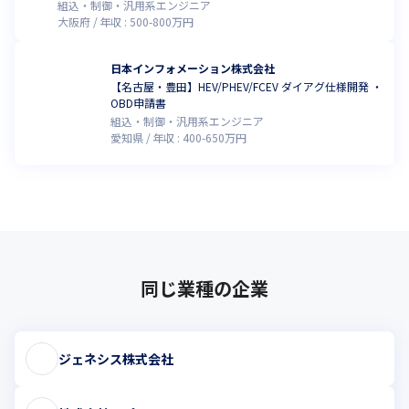
第一線で活躍！
組込・制御・汎用系エンジニア
大阪府
年収 :
500
-
800
万円
日本インフォメーション株式会社
【名古屋・豊田】HEV/PHEV/FCEV ダイアグ仕様開発 ・
OBD申請書
組込・制御・汎用系エンジニア
愛知県
年収 :
400
-
650
万円
同じ業種の企業
ジェネシス株式会社