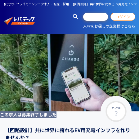
株式会社プラゴのエンジニア求人・転職・採用 | 【回路設計】共に世界に誇れるEV用充電インフ
会員登録
ログイン
人材をお探しの企業様はこちら
マッチ率
この求人は募集終了しました
【回路設計】共に世界に誇れるEV用充電インフラを作り
ませんか？