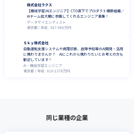
株式会社ラクス
【機械学習/AIエンジニア】CTO直下でプロダクト横断組織／
AIチーム拡大期に参画してくれるエンジニア募集！
データサイエンティスト
東京都
年収 :
567
-
966
万円
Ｓｋｙ株式会社
自動運転支援システムや病理診断、故障予知等のAI開発・活用
に携わりませんか？ AIにこれから携わりたいとお考えの方も
歓迎しています！
AI・機械学習エンジニア
東京都
年収 :
610
-
1378
万円
同じ業種の企業