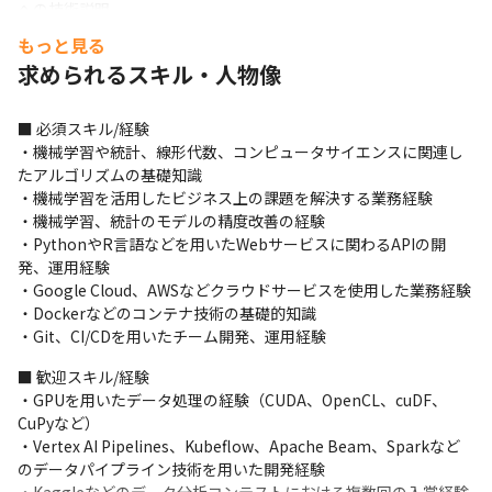
への技術説明

・図面情報に関する課題の社内外からのヒアリングおよび要件を
もっと見る
満たせるタスク定義
求められるスキル・人物像
＜なぜやるのか＞

・日本のGDPの約20％、100兆円の基幹産業である製造業の生産
■ 必須スキル/経験

性を上げるために行います

・機械学習や統計、線形代数、コンピュータサイエンスに関連し
・中小製造業は得意な技術領域があるが、自ら営業する文化がな
たアルゴリズムの基礎知識

く、頼まれた仕事あればで自社が苦手な領域であっても、引き受
・機械学習を活用したビジネス上の課題を解決する業務経験

けてしまい生産性の低下を招いており結果、中小製造業の75%が
・機械学習、統計のモデルの精度改善の経験

赤字に

・PythonやR言語などを用いたWebサービスに関わるAPIの開
・日本のGDPの20%、100兆円を占める日本の基幹産業である製
発、運用経験

造業の生産性を上げることをミッションとして自社システム開発
・Google Cloud、AWSなどクラウドサービスを使用した業務経験

を行います

・Dockerなどのコンテナ技術の基礎的知識 

・また3年以内にアジアを中心に海外展開します
・Git、CI/CDを用いたチーム開発、運用経験
＜市場規模＞

■ 歓迎スキル/経験

・日本の製造業の法人数：約60万社

・GPUを用いたデータ処理の経験（CUDA、OpenCL、cuDF、
・現在顧客数：約500社

CuPyなど）

・想定顧客数：約1万社

・Vertex AI Pipelines、Kubeflow、Apache Beam、Sparkなど
・想定サービス市場規模：200億円～300億円

のデータパイプライン技術を用いた開発経験

・競合他社：0社（製造業に特化した会社がない）