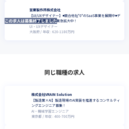
営業製作所株式会社
【UI/UXデザイナー】◾️競合他社"0"のSaaS事業を展開中◾️デ
この求人は募集終了しました
ータ✖️製造業で事業急拡大中！
UI・UXデザイナー
大阪府
年収 :
620
-
1180
万円
同じ職種の求人
株式会社VRAIN Solution
【製造業×AI】製造現場のAI実装を推進するコンサルティ
ングエンジニア募集！
AI・機械学習エンジニア
東京都
年収 :
400
-
700
万円