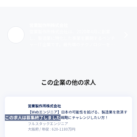
営業製作所株式会社
営業製作所株式会社は、2020年4月に創業
し、製造業に特化した事業を展開するベンチ
ャーIT企業です。最先端のテクノロジーを駆
使し、経営課題を解決しています。当社は、
製造業特化型のマッチングソリューショ･･･
この企業の他の求人
営業製作所株式会社
【Webエンジニア】日本の可能性を拡げる、製造業を救済す
この求人は募集終了しました
るマルチプロダクト戦略にチャレンジしたい方！
フルスタックエンジニア
大阪府
年収 :
620
-
1180
万円