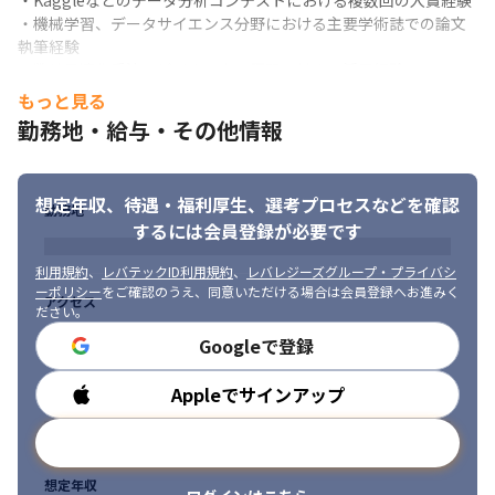
・Kaggleなどのデータ分析コンテストにおける複数回の入賞経験

・機械学習、データサイエンス分野における主要学術誌での論文
※2023年9月現在
執筆経験

・数値最適化手法のビジネス上の課題に対する活用経験

＜今後の事業展開＞

・フロントエンド、バックエンドに関わるWebサービス開発経験

・中小製造業に特化したSaaS事業を展開します

もっと見る
・分散処理に関する開発/運用経験
・具体的には、「見積の自動化システム」です

勤務地・給与・その他情報
・2次元で届いたFAXやメールの画像データをAIで解析し、必要な
情報を抜き出して、見積を自動で算出するシステムです。このプ
ロジェクトにご参画いただきます
想定年収、待遇・福利厚生、
選考プロセスなどを確認
勤務地
■ この仕事の面白み、魅力

するには会員登録が必要です
・開発組織の立ち上げ期のため、裁量を持って業務にあたること
利用規約
、
レバテックID利用規約
、
レバレジーズグループ・プライバシ
ができます

ーポリシー
をご確認のうえ、同意いただける場合は会員登録へお進みく
・製造業支援を通じて、地域経済の活性化や技術の継承/発展に貢
アクセス
ださい。
献できる仕事です

Googleで登録
・企画面、技術選定から関わることができる裁量の大きいポジシ
ョンです

・2年以内に50名体制を目標にしているため、立ち上げメンバーと
Appleでサインアップ
勤務時間
してCTOやテックリード、PM、事業責任者と抜擢が可能なタイミ
ングです
メールアドレスで登録
想定年収